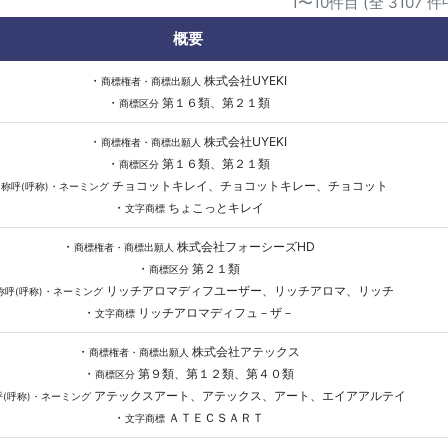
1〜10件目 (全 3107 件
概要
・
株式会社UYEKI
商標権者・商標出願人
・
第１６類、第２１類
商標区分
・
株式会社UYEKI
商標権者・商標出願人
・
第１６類、第２１類
商標区分
・
チョコットキレイ、チョコットキレー、チョコット
称呼(呼称)・ネーミング
・
ちょこっとキレイ
文字商標
・
株式会社フォーシーズHD
商標権者・商標出願人
・
第２１類
商標区分
リッチアロマディフユーザー、リッチアロマ、リッチ
称呼(呼称)・ネーミング
・
リッチアロマディフュ－ザ－
文字商標
・
株式会社アテックス
商標権者・商標出願人
・
第９類、第１２類、第４０類
商標区分
アテックスアート、アテックス、アート、エイアアルテイ
呼(呼称)・ネーミング
・
ＡＴＥＣＳＡＲＴ
文字商標