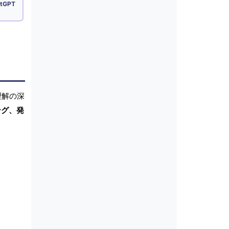
tGPT
理解の深
ング、発