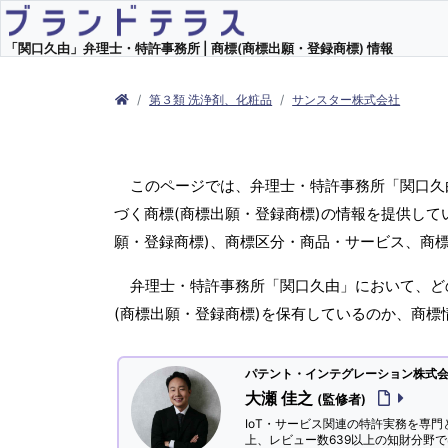
「関口久由」弁理士・特許事務所 | 商標(商標出願・登録商標) 情報
第３類 洗浄剤、化粧品
サンスター株式会社
このページでは、弁理士・特許事務所「関口久
づく商標(商標出願・登録商標)の情報を提供し
願・登録商標)、商標区分・商品・サービス、商
弁理士・特許事務所「関口久由」において、ど
(商標出願・登録商標)を保有しているのか、商
パテント・インテグレーション株式会社
大瀬 佳之
(監修者)
IoT・サービス関連の特許実務を専門
上、レビュー数639以上の知財分野