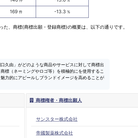
件
%
169
-13.3
件
%
った、商標(商標出願・登録商標)の概要は、以下の通りです。
関口久由」がどのような商品やサービスに対して商標出
、商標（ネーミングやロゴ等）を積極的にを使用するこ
を魅力的にアピールしブランドイメージを高めることが
商標権者・商標出願人
サンスター株式会社
帝國製薬株式会社