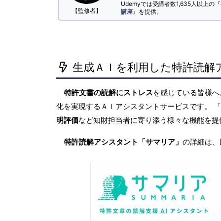
Udemyでは受講者数1,635人以上の『
【監修者】
講座
』を提供。
生成ＡＩを利用した特許読解
特許文書の読解にストレス
を感じている皆様
化を実現するＡＩアシスタントサービスです。 
明評価
など知財担当者に寄り添う様々な機能を提
特許読解アシスタント「サマリア」
の詳細は、