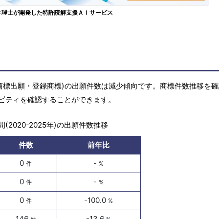
弁理士が開発した特許読解支援ＡＩサービス
商標(商標出願・登録商標)の出願件数は減少傾向です。商標件数推移を
ビティを確認することができます。
(2020-2025年)の出願件数推移
件数
前年比
0
-
件
%
0
-
件
%
0
-100.0
件
%
146
-13.6