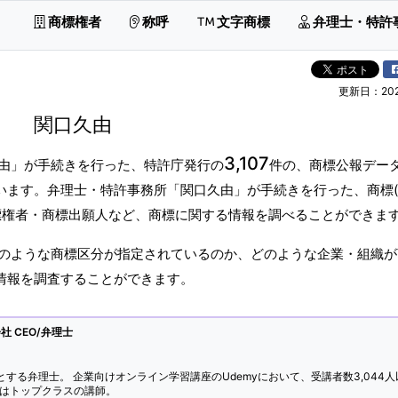
商標権者
称呼
文字商標
弁理士・特許
更新日：2026
関口久由
3,107
由」が手続きを行った、特許庁発行の
件の、商標公報デー
ています。弁理士・特許事務所「関口久由」が手続きを行った、商標
標権者・商標出願人など、商標に関する情報を調べることができま
のような商標区分が指定されているのか、どのような企業・組織が
標情報を調査することができます。
 CEO/弁理士
とする弁理士。 企業向けオンライン学習講座のUdemyにおいて、受講者数3,044人
ではトップクラスの講師。