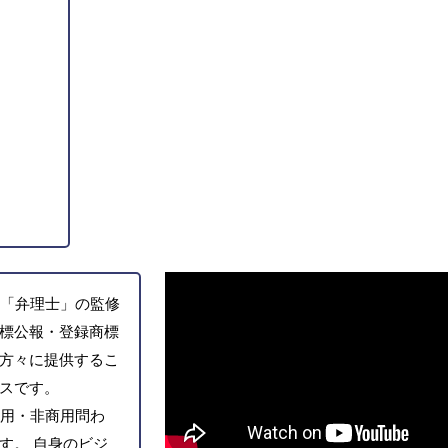
「弁理士」の監修
標公報・登録商標
方々に提供するこ
スです。
用・非商用問わ
す。 自身のビジ