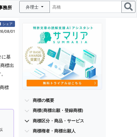
弁理士
事務所
シェア
/08/01
タに基
(商標出
す。
商標
商標の概要
商標(商標出願・登録商標)
商標区分・商品・サービス
以
商標権者・商標出願人