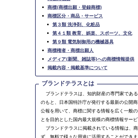
商標(商標出願・登録商標)
商標区分・商品・サービス
第３類 洗浄剤、化粧品
第４１類 教育、娯楽、スポーツ、文化
第９類 電気制御用の機械器具
商標権者・商標出願人
メディア(新聞、雑誌等)への商標情報提供
掲載内容・掲載基準について
ブランドテラスとは
ブランドテラスは、知的財産の専門家である
のもと、日本国特許庁が発行する最新の公開商
公報を用いて、商標に関する情報を広く一般の
とを目的とした国内最大規模の商標情報サービ
ブランドテラスに掲載されている情報は、商
ず、無料で様々な用途に活用することができま