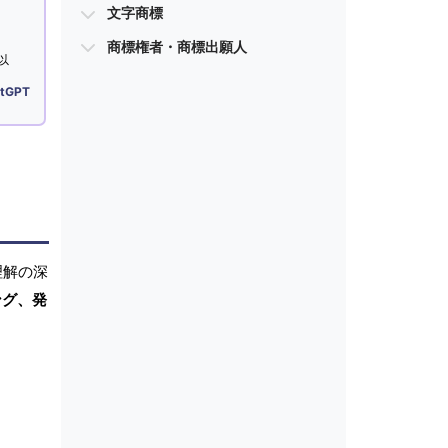
文字商標
商標権者・商標出願人
以
tGPT
理解の深
ング、発