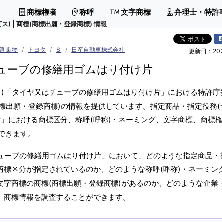
商標権者
称呼
文字商標
弁理士・特許
 | 商標(商標出願・登録商標) 情報
類 乗物
トヨタ
Ｓ
日産自動車株式会社
更新日：2026
ューブの修繕用ゴムはり付け片
ス)「タイヤ又はチューブの修繕用ゴムはり付け片」における特許庁
標出願・登録商標)の情報を提供しています。指定商品・指定役務(
片」における商標区分、称呼(呼称)・ネーミング、文字商標、商標
できます。
チューブの修繕用ゴムはり付け片」において、どのような指定商品・
商標区分が指定されているのか、どのような称呼(呼称)・ネーミン
文字商標の商標(商標出願・登録商標)があるのか、どのような企業
か、商標情報を調査することができます。