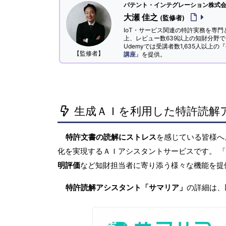
パテント・インテグレーション株式会社
大瀬 佳之
(監修者)
IoT・サービス関連の特許実務を専門
上、レビュー数639以上の知財分野
Udemyでは受講者数1,635人以上の『
【監修者】
講座
』を提供。
生成ＡＩを利用した特許読解
特許文書の読解にストレス
を感じている皆様
化を実現するＡＩアシスタントサービスです。 
明評価
など知財担当者に寄り添う様々な機能を提
特許読解アシスタント「サマリア」
の詳細は、