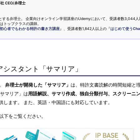
 CEO/弁理士
とする弁理士。 企業向けオンライン学習講座のUdemyにおいて、受講者数3,044人
ではトップクラスの講師。
初心者でもわかる特許の書き方講座
』、受講者数1,842人以上の『
はじめて使うCha
アシスタント「サマリア」
へ。
弁理士が開発した「サマリア」
は、特許文書読解の時間短縮と
「サマリア」は
用語解説、サマリ作成、独自分類付与、スクリーニ
供します。 また、英語・中国語にも対応しています。
以下をご覧ください。