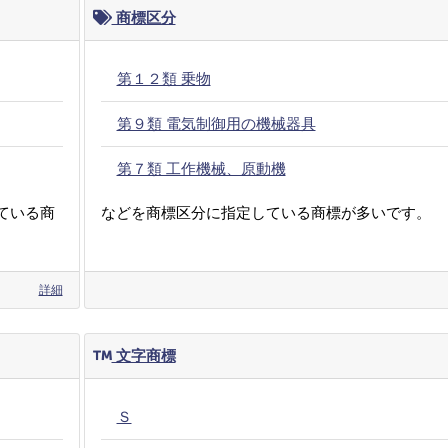
商標区分
第１２類 乗物
第９類 電気制御用の機械器具
第７類 工作機械、原動機
ている商
などを商標区分に指定している商標が多いです。
詳細
文字商標
Ｓ