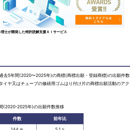
弁理士が開発した特許読解支援ＡＩサービス
5年間(2020〜2025年)の商標(商標出願・登録商標)の出願件
タイヤ又はチューブの修繕用ゴムはり付け片の商標出願活動のアク
(2020-2025年)の出願件数推移
件数
前年比
144
5.1
件
%