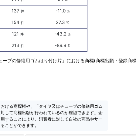
137
-11.0
件
%
154
27.3
件
%
121
-43.2
件
%
213
-89.9
件
%
ューブの修繕用ゴムはり付け片」における商標(商標出願・登録商標
における商標権や、「タイヤ又はチューブの修繕用ゴム
に対して商標出願が行われているのか確認できます。企
使用することにより、消費者に対して自社の商品やサー
めることができます。