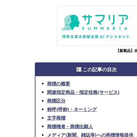
【新製品】
この記事の目次
商標の概要
関連指定商品・指定役務(サービス)
商標区分
称呼(呼称)・ネーミング
文字商標
商標権者・商標出願人
メディア(新聞、雑誌等)への商標情報提供