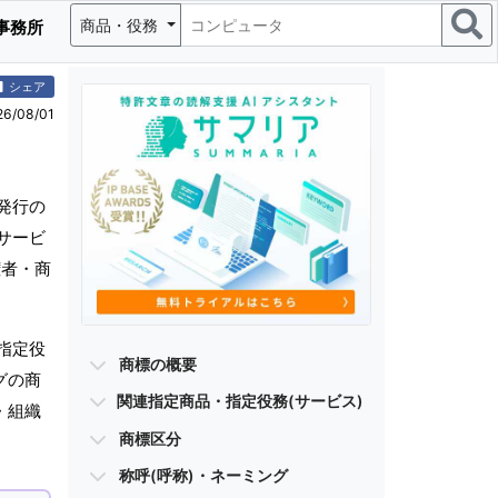
商品・役務
事務所
シェア
/08/01
発行の
サービ
権者・商
指定役
商標の概要
グの商
関連指定商品・指定役務(サービス)
・組織
商標区分
称呼(呼称)・ネーミング