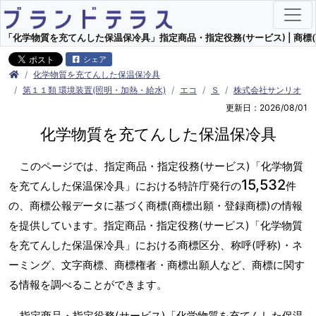
「化学物質を充てんした保温保冷具」指定商品・指定役務(サービス) | 商標(
シェア
化学物質を充てんした保温保冷具
第１１類 環境装置(照明・加熱・給水)
エコ
Ｓ
株式会社サンリオ
更新日：2026/08/01
化学物質を充てんした保温保冷具
このページでは、指定商品・指定役務(サービス)「化学物質
15,532
を充てんした保温保冷具」における特許庁発行の
件
の、商標公報データに基づく商標(商標出願・登録商標)の情報
を提供しています。指定商品・指定役務(サービス)「化学物質
を充てんした保温保冷具」における商標区分、称呼(呼称)・ネ
ーミング、文字商標、商標権者・商標出願人など、商標に関す
る情報を調べることができます。
指定商品・指定役務(サービス)「化学物質を充てんした保温