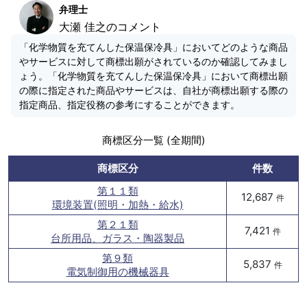
弁理士
大瀬 佳之のコメント
「化学物質を充てんした保温保冷具」においてどのような商品
やサービスに対して商標出願がされているのか確認してみまし
ょう。「化学物質を充てんした保温保冷具」において商標出願
の際に指定された商品やサービスは、自社が商標出願する際の
指定商品、指定役務の参考にすることができます。
商標区分一覧 (全期間)
商標区分
件数
第１１類
12,687
件
環境装置(照明・加熱・給水)
第２１類
7,421
件
台所用品、ガラス・陶器製品
第９類
5,837
件
電気制御用の機械器具