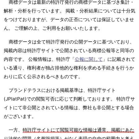
商標データは最新の特許庁発行の商標データに基づき集計・
解析・分析を行っています。 掲載・分析結果については十分気
をつけておりますが、データの正否については保証していませ
ん。 ご理解の上、ご利用をお願いいたします。
商標データは全て特許庁発行の公開データに基づいており、
掲載内容は特許庁サイトで公開されている商標公報等と同等の
内容です。 公報情報は、特許庁「
公報に関して
」に記載されて
いる通り、権利者が独占排他的な権利を求める手続きを行うか
わりに広く公示されるべきものです。
ブランドテラスにおける掲載基準は、特許庁サイト
(JPlatPat)での閲覧可否に応じて判断しております。 特許庁サ
イトにて非公開とされている情報は、弊社も非公開とする場合
がございます。
一方、
特許庁サイトにて閲覧可能な情報は通常、掲載にあた
り法的な問題（名誉毀損等）がなく表現の自由の範囲内と考え