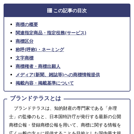
この記事の目次
商標の概要
関連指定商品・指定役務(サービス)
商標区分
称呼(呼称)・ネーミング
文字商標
商標権者・商標出願人
メディア(新聞、雑誌等)への商標情報提供
掲載内容・掲載基準について
ブランドテラスとは
ブランドテラスは、知的財産の専門家である「弁理
士」の監修のもと、日本国特許庁が発行する最新の公開
商標公報・登録商標公報を用いて、商標に関する情報を
広く一般の方々に提供することを目的とした国内最大規