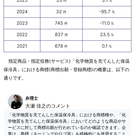
2025
33
3.1
件
%
2024
32
-95.7
件
%
2023
745
-11.0
件
%
2022
837
23.5
件
%
2021
678
0.1
件
%
指定商品・指定役務(サービス)「化学物質を充てんした保温
保冷具」における商標(商標出願・登録商標)の概要は、以下の
通りです。
弁理士
大瀬 佳之のコメント
「化学物質を充てんした保温保冷具」における商標権や、「化
学物質を充てんした保温保冷具」においてどのような商品やサ
ービスに対して商標出願が行われているのか確認できます。企
業は、商標（ネーミングやロゴ等）を積極的にを使用すること