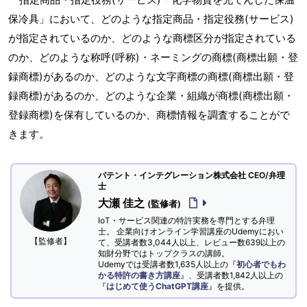
保冷具」において、どのような指定商品・指定役務(サービス)
が指定されているのか、どのような商標区分が指定されている
のか、どのような称呼(呼称)・ネーミングの商標(商標出願・登
録商標)があるのか、どのような文字商標の商標(商標出願・登
録商標)があるのか、どのような企業・組織が商標(商標出願・
登録商標)を保有しているのか、商標情報を調査することがで
きます。
パテント・インテグレーション株式会社 CEO/弁理
士
大瀬 佳之
(監修者)
IoT・サービス関連の特許実務を専門とする弁理
士。 企業向けオンライン学習講座のUdemyにおい
【監修者】
て、受講者数3,044人以上、レビュー数639以上の
知財分野ではトップクラスの講師。
Udemyでは受講者数1,635人以上の『
初心者でもわ
かる特許の書き方講座
』、受講者数1,842人以上の
『
はじめて使うChatGPT講座
』を提供。