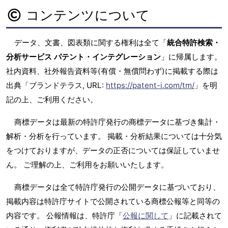
コンテンツについて
データ、文書、図表類に関する権利は全て「
統合特許検索・
分析サービス パテント・インテグレーション
」に帰属します。
社内資料、社外報告資料等(有償・無償問わず)に掲載する際は
出典「ブランドテラス, URL:
https://patent-i.com/tm/
」を明
記の上、ご利用ください。
商標データは最新の特許庁発行の商標データに基づき集計・
解析・分析を行っています。 掲載・分析結果については十分気
をつけておりますが、データの正否については保証していませ
ん。 ご理解の上、ご利用をお願いいたします。
商標データは全て特許庁発行の公開データに基づいており、
掲載内容は特許庁サイトで公開されている商標公報等と同等の
内容です。 公報情報は、特許庁「
公報に関して
」に記載されて