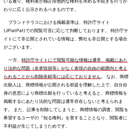
いる通り、権利者が独占排他的な権利を求める手続きを行うか
わりに広く公示されるべきものです。
ブランドテラスにおける掲載基準は、特許庁サイト
(JPlatPat)での閲覧可否に応じて判断しております。 特許庁サ
イトにて非公開とされている情報は、弊社も非公開とする場合
がございます。
一方、
特許庁サイトにて閲覧可能な情報は通常、掲載にあた
り法的な問題（名誉毀損等）がなく表現の自由の範囲内と考え
られることから削除依頼等には応じておりません
。 なお、商標
出願人は、商標情報が公開される前提を理解した上で、自分自
身の意思により商標出願を行っていると考えると、商標情報を
掲載するにあたり法的な問題は通常存在しないと考えられま
す。 また、記事を削除してしまうと、商標情報の調査、閲覧を
希望するユーザの『知る権利』を害することとなり、閲覧者に
不利益が生じてしまうためです。