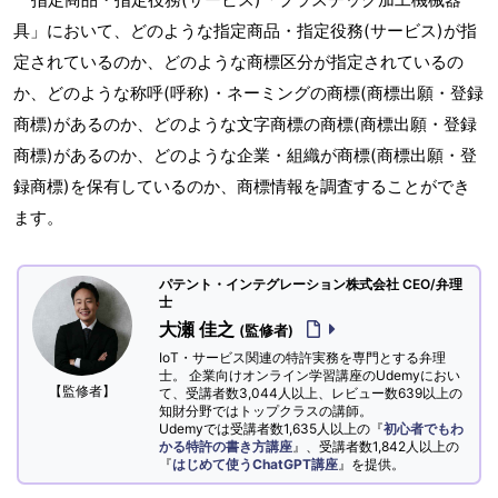
具」において、どのような指定商品・指定役務(サービス)が指
定されているのか、どのような商標区分が指定されているの
か、どのような称呼(呼称)・ネーミングの商標(商標出願・登録
商標)があるのか、どのような文字商標の商標(商標出願・登録
商標)があるのか、どのような企業・組織が商標(商標出願・登
録商標)を保有しているのか、商標情報を調査することができ
ます。
パテント・インテグレーション株式会社 CEO/弁理
士
大瀬 佳之
(監修者)
IoT・サービス関連の特許実務を専門とする弁理
士。 企業向けオンライン学習講座のUdemyにおい
【監修者】
て、受講者数3,044人以上、レビュー数639以上の
知財分野ではトップクラスの講師。
Udemyでは受講者数1,635人以上の『
初心者でもわ
かる特許の書き方講座
』、受講者数1,842人以上の
『
はじめて使うChatGPT講座
』を提供。