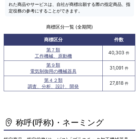
れた商品やサービスは、自社が商標出願する際の指定商品、指
定役務の参考にすることができます。
商標区分一覧 (全期間)
商標区分
件数
第７類
40,303
件
工作機械、原動機
第９類
31,091
件
電気制御用の機械器具
第４２類
27,818
件
調査、分析、設計、開発
称呼(呼称)・ネーミング