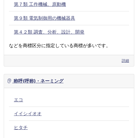
第７類 工作機械、原動機
第９類 電気制御用の機械器具
第４２類 調査、分析、設計、開発
などを商標区分に指定している商標が多いです。
詳細
称呼(呼称)・ネーミング
エコ
イイシイオオ
ヒタチ