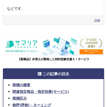
などです。
詳細
【新製品】弁理士が開発した特許読解支援ＡＩサービス
この記事の目次
商標の概要
関連指定商品・指定役務(サービス)
商標区分
称呼(呼称)・ネーミング