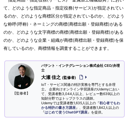
て、どのような指定商品・指定役務(サービス)が指定されてい
るのか、どのような商標区分が指定されているのか、どのよう
な称呼(呼称)・ネーミングの商標(商標出願・登録商標)がある
のか、どのような文字商標の商標(商標出願・登録商標)がある
のか、どのような企業・組織が商標(商標出願・登録商標)を保
有しているのか、商標情報を調査することができます。
パテント・インテグレーション株式会社 CEO/弁理
士
大瀬 佳之
(監修者)
IoT・サービス関連の特許実務を専門とする弁理
士。 企業向けオンライン学習講座のUdemyにおい
【監修者】
て、受講者数3,044人以上、レビュー数639以上の
知財分野ではトップクラスの講師。
Udemyでは受講者数1,635人以上の『
初心者でもわ
かる特許の書き方講座
』、受講者数1,842人以上の
『
はじめて使うChatGPT講座
』を提供。