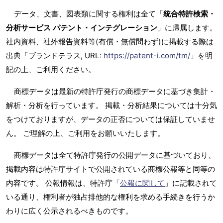
データ、文書、図表類に関する権利は全て「
統合特許検索・
分析サービス パテント・インテグレーション
」に帰属します。
社内資料、社外報告資料等(有償・無償問わず)に掲載する際は
出典「ブランドテラス, URL:
https://patent-i.com/tm/
」を明
記の上、ご利用ください。
商標データは最新の特許庁発行の商標データに基づき集計・
解析・分析を行っています。 掲載・分析結果については十分気
をつけておりますが、データの正否については保証していませ
ん。 ご理解の上、ご利用をお願いいたします。
商標データは全て特許庁発行の公開データに基づいており、
掲載内容は特許庁サイトで公開されている商標公報等と同等の
内容です。 公報情報は、特許庁「
公報に関して
」に記載されて
いる通り、権利者が独占排他的な権利を求める手続きを行うか
わりに広く公示されるべきものです。