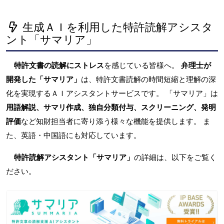
生成ＡＩを利用した特許読解アシスタ
ント「サマリア」
特許文書の読解にストレス
を感じている皆様へ。
弁理士が
開発した「サマリア」
は、特許文書読解の時間短縮と理解の深
化を実現するＡＩアシスタントサービスです。 「サマリア」は
用語解説、サマリ作成、独自分類付与、スクリーニング、発明
評価
など知財担当者に寄り添う様々な機能を提供します。 ま
た、英語・中国語にも対応しています。
特許読解アシスタント「サマリア」
の詳細は、以下をご覧く
ださい。