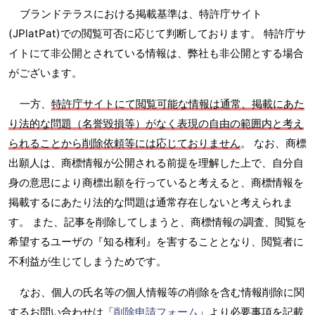
ブランドテラスにおける掲載基準は、特許庁サイト
(JPlatPat)での閲覧可否に応じて判断しております。 特許庁サ
イトにて非公開とされている情報は、弊社も非公開とする場合
がございます。
一方、
特許庁サイトにて閲覧可能な情報は通常、掲載にあた
り法的な問題（名誉毀損等）がなく表現の自由の範囲内と考え
られることから削除依頼等には応じておりません
。 なお、商標
出願人は、商標情報が公開される前提を理解した上で、自分自
身の意思により商標出願を行っていると考えると、商標情報を
掲載するにあたり法的な問題は通常存在しないと考えられま
す。 また、記事を削除してしまうと、商標情報の調査、閲覧を
希望するユーザの『知る権利』を害することとなり、閲覧者に
不利益が生じてしまうためです。
なお、個人の氏名等の個人情報等の削除を含む情報削除に関
するお問い合わせは「
削除申請フォーム
」より必要事項を記載