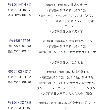
登録6941432
・
株式会社OMC
商標権者・商標出願人
2024-10-17
・
第３０類、第３２類
出願
商標区分
2025-06-25
・
アカサカオギノワカ
登録
称呼(呼称)・ネーミング
ン、アカサカオギノ、オギノワカン、オギ
ノ、ワカン
・
赤坂おぎ乃和甘
文字商標
登録6841716
・
株式会社ながとも
商標権者・商標出願人
2024-07-03
・
第３５類、第４３類
出願
商標区分
2024-09-05
・
アカサカナガトモ、ナ
登録
称呼(呼称)・ネーミング
ガトモ
・
赤坂、ながとも
文字商標
登録6837317
・
株式会社175
商標権者・商標出願人
2024-01-22
・
第３０類、第３５類、第４３類
出願
商標区分
2024-08-26
・
アカサカチューカワン
登録
称呼(呼称)・ネーミング
タンテー、ワンタンテー、アカサカワンタン
・
赤坂中華、わんたん亭、雲呑
文字商標
登録6820489
・
株式会社板前寿司ジャパ
商標権者・商標出願人
2023-11-07
ン
出願