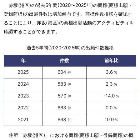
赤坂(港区)の過去5年間(2020〜2025年)の商標(商標出願・
登録商標)の出願件数は増加傾向です。商標件数推移を確認す
ることにより、赤坂(港区)の商標出願活動のアクティビティを
確認することができます。
過去5年間(2020-2025年)の出願件数推移
年
件数
前年比
2025
604
3.6
件
%
2024
583
2.3
件
%
2023
570
-14.0
件
%
2022
663
0.0
件
%
2021
663
10.9
件
%
住所「赤坂(港区)」における商標(商標出願・登録商標)の概