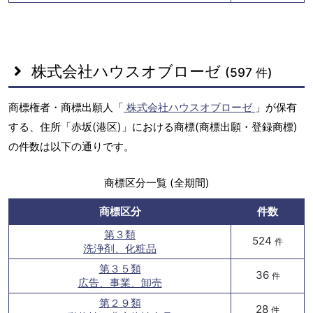
株式会社ハウスオブローゼ
(597 件)
商標権者・商標出願人「
株式会社ハウスオブローゼ
」が保有
する、住所「赤坂(港区)」における商標(商標出願・登録商標)
の件数は以下の通りです。
商標区分一覧 (全期間)
商標区分
件数
第３類
524
件
洗浄剤、化粧品
第３５類
36
件
広告、事業、卸売
第２９類
28
件