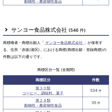
動物性・農産物性食品
サンヨー食品株式会社
(546 件)
商標権者・商標出願人「
サンヨー食品株式会社
」が保有す
る、住所「赤坂(港区)」における商標(商標出願・登録商標)の
件数は以下の通りです。
商標区分一覧 (全期間)
商標区分
件数
第３０類
534
件
コーヒー、調味料、菓子
第２９類
35
件
動物性・農産物性食品