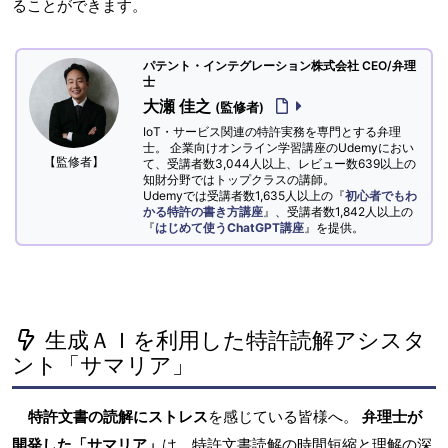
ることができます。
パテント・インテグレーション株式会社 CEO/弁理
士
大瀬 佳之
(監修者)
IoT・サービス関連の特許実務を専門とする弁理
士。 企業向けオンライン学習講座のUdemyにおい
【監修者】
て、受講者数3,044人以上、レビュー数639以上の
知財分野ではトップクラスの講師。
Udemyでは受講者数1,635人以上の『
初心者でもわ
かる特許の書き方講座
』、受講者数1,842人以上の
『
はじめて使うChatGPT講座
』を提供。
生成ＡＩを利用した特許読解アシスタ
ント「サマリア」
特許文書の読解にストレス
を感じている皆様へ。
弁理士が
開発した「サマリア」
は、特許文書読解の時間短縮と理解の深