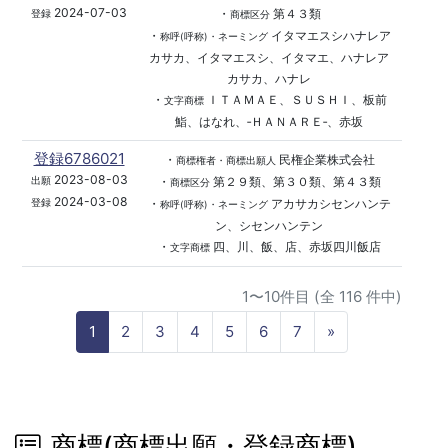
2024-07-03
・
第４３類
登録
商標区分
・
イタマエスシハナレア
称呼(呼称)・ネーミング
カサカ、イタマエスシ、イタマエ、ハナレア
カサカ、ハナレ
・
ＩＴＡＭＡＥ、ＳＵＳＨＩ、板前
文字商標
鮨、はなれ、‐ＨＡＮＡＲＥ‐、赤坂
登録6786021
・
民権企業株式会社
商標権者・商標出願人
2023-08-03
・
第２９類、第３０類、第４３類
出願
商標区分
2024-03-08
・
アカサカシセンハンテ
登録
称呼(呼称)・ネーミング
ン、シセンハンテン
・
四、川、飯、店、赤坂四川飯店
文字商標
1〜10件目 (全 116 件中)
N
1
2
3
4
5
6
7
»
e
x
t
商標(商標出願・登録商標)