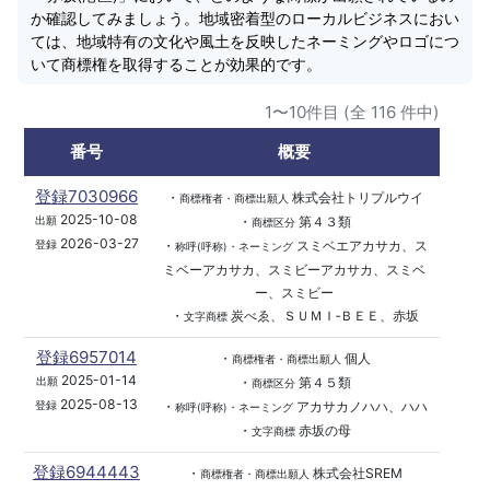
か確認してみましょう。地域密着型のローカルビジネスにおい
ては、地域特有の文化や風土を反映したネーミングやロゴにつ
いて商標権を取得することが効果的です。
1〜10件目 (全 116 件中)
番号
概要
登録7030966
・
株式会社トリプルウイ
商標権者・商標出願人
2025-10-08
・
第４３類
出願
商標区分
2026-03-27
・
スミベエアカサカ、ス
登録
称呼(呼称)・ネーミング
ミベーアカサカ、スミビーアカサカ、スミベ
ー、スミビー
・
炭べゑ、ＳＵＭＩ‐ＢＥＥ、赤坂
文字商標
登録6957014
・
個人
商標権者・商標出願人
2025-01-14
・
第４５類
出願
商標区分
2025-08-13
・
アカサカノハハ、ハハ
登録
称呼(呼称)・ネーミング
・
赤坂の母
文字商標
登録6944443
・
株式会社SREM
商標権者・商標出願人