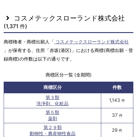
コスメテックスローランド株式会社
(1,371 件)
商標権者・商標出願人「
コスメテックスローランド株式会社
」が保有する、住所「赤坂(港区)」における商標(商標出願・登
録商標)の件数は以下の通りです。
商標区分一覧 (全期間)
商標区分
件数
第３類
1,143
件
洗浄剤、化粧品
第５類
37
件
薬剤
第２９類
29
件
動物性・農産物性食品