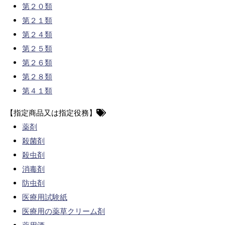
第２０類
第２１類
第２４類
第２５類
第２６類
第２８類
第４１類
【指定商品又は指定役務】
薬剤
殺菌剤
殺虫剤
消毒剤
防虫剤
医療用試験紙
医療用の薬草クリーム剤