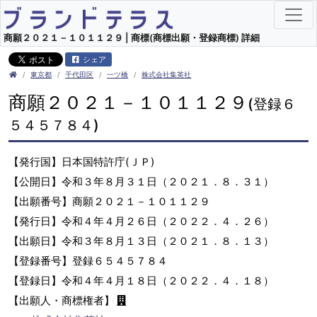
商願２０２１－１０１１２９ | 商標(商標出願・登録商標) 詳細
シェア
東京都
千代田区
一ツ橋
株式会社集英社
商願２０２１－１０１１２９
(登録６
５４５７８４)
【発行国】日本国特許庁(ＪＰ)
【公開日】令和３年８月３１日（２０２１．８．３１）
【出願番号】商願２０２１－１０１１２９
【発行日】令和４年４月２６日（２０２２．４．２６）
【出願日】令和３年８月１３日（２０２１．８．１３）
【登録番号】登録６５４５７８４
【登録日】令和４年４月１８日（２０２２．４．１８）
【出願人・商標権者】