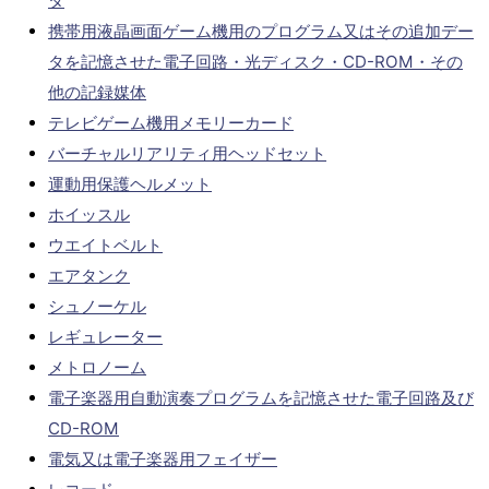
タ
携帯用液晶画面ゲーム機用のプログラム又はその追加デー
タを記憶させた電子回路・光ディスク・CD-ROM・その
他の記録媒体
テレビゲーム機用メモリーカード
バーチャルリアリティ用ヘッドセット
運動用保護ヘルメット
ホイッスル
ウエイトベルト
エアタンク
シュノーケル
レギュレーター
メトロノーム
電子楽器用自動演奏プログラムを記憶させた電子回路及び
CD-ROM
電気又は電子楽器用フェイザー