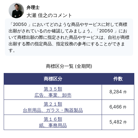
弁理士
大瀬 佳之のコメント
「20D50 」においてどのような商品やサービスに対して商標
出願がされているのか確認してみましょう。「20D50 」にお
いて商標出願の際に指定された商品やサービスは、自社が商標
出願する際の指定商品、指定役務の参考にすることができま
す。
商標区分一覧 (全期間)
商標区分
件数
第３５類
8,284
件
広告、事業、卸売
第２１類
6,466
件
台所用品、ガラス・陶器製品
第１６類
5,482
件
紙、事務用品