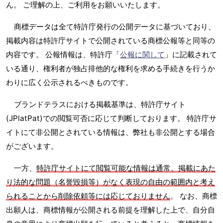
ん。 ご理解の上、ご利用をお願いいたします。
商標データは全て特許庁発行の公開データに基づいており、
掲載内容は特許庁サイトで公開されている商標公報等と同等の
内容です。 公報情報は、特許庁「
公報に関して
」に記載されて
いる通り、権利者が独占排他的な権利を求める手続きを行うか
わりに広く公示されるべきものです。
ブランドテラスにおける掲載基準は、特許庁サイト
(JPlatPat)での閲覧可否に応じて判断しております。 特許庁サ
イトにて非公開とされている情報は、弊社も非公開とする場合
がございます。
一方、
特許庁サイトにて閲覧可能な情報は通常、掲載にあた
り法的な問題（名誉毀損等）がなく表現の自由の範囲内と考え
られることから削除依頼等には応じておりません
。 なお、商標
出願人は、商標情報が公開される前提を理解した上で、自分自