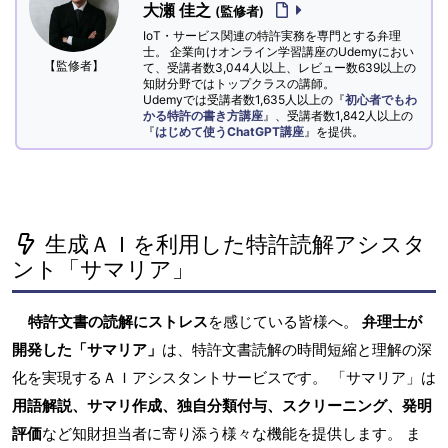
大瀬 佳之
(監修者)
IoT・サービス関連の特許実務を専門とする弁理
士。 企業向けオンライン学習講座のUdemyにおい
【監修者】
て、受講者数3,044人以上、レビュー数639以上の
知財分野ではトップクラスの講師。
Udemyでは受講者数1,635人以上の『
初心者でもわ
かる特許の書き方講座
』、受講者数1,842人以上の
『
はじめて使うChatGPT講座
』を提供。
生成ＡＩを利用した特許読解アシスタ
ント「サマリア」
特許文書の読解にストレス
を感じている皆様へ。
弁理士が
開発した「サマリア」
は、特許文書読解の時間短縮と理解の深
化を実現するＡＩアシスタントサービスです。 「サマリア」は
用語解説、サマリ作成、独自分類付与、スクリーニング、発明
評価
など知財担当者に寄り添う様々な機能を提供します。 ま