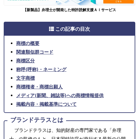
【新製品】弁理士が開発した特許読解支援ＡＩサービス
この記事の目次
商標の概要
関連類似群コード
商標区分
称呼(呼称)・ネーミング
文字商標
商標権者・商標出願人
メディア(新聞、雑誌等)への商標情報提供
掲載内容・掲載基準について
ブランドテラスとは
ブランドテラスは、知的財産の専門家である「弁理
士」の監修のもと、日本国特許庁が発行する最新の公開