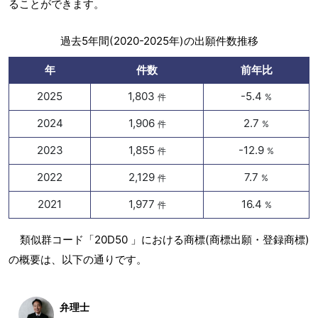
ることができます。
過去5年間(2020-2025年)の出願件数推移
年
件数
前年比
2025
1,803
-5.4
件
%
2024
1,906
2.7
件
%
2023
1,855
-12.9
件
%
2022
2,129
7.7
件
%
2021
1,977
16.4
件
%
類似群コード「20D50 」における商標(商標出願・登録商標)
の概要は、以下の通りです。
弁理士