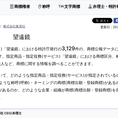
商標権者
称呼
文字商標
弁理士・特許
株式会社集英社
更新日：2026
望遠鏡
3,129
ス)「望遠鏡」における特許庁発行の
件の、商標公報データ
す。指定商品・指定役務(サービス)「望遠鏡」における商標区分、
願人など、商標に関する情報を調べることができます。
いて、どのような指定商品・指定役務(サービス)が指定されている
うな称呼(呼称)・ネーミングの商標(商標出願・登録商標)がある
があるのか、どのような企業・組織が商標(商標出願・登録商標)を
。
 CEO/弁理士