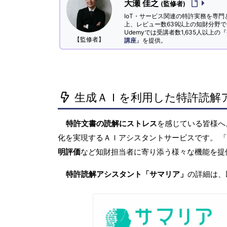
大瀬 佳之
(監修者)
IoT・サービス関連の特許実務を専門
上、レビュー数639以上の知財分野
Udemyでは受講者数1,635人以上の『
【監修者】
講座
』を提供。
生成ＡＩを利用した特許読解
特許文書の読解にストレス
を感じている皆様
化を実現するＡＩアシスタントサービスです。 
明評価
など知財担当者に寄り添う様々な機能を提
特許読解アシスタント「サマリア」
の詳細は、