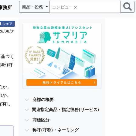
商品・役務
事務所
シェア
/08/01
に基づく
称呼(呼
のか、
のか、
商標の概要
保有し
関連指定商品・指定役務(サービス)
商標区分
称呼(呼称)・ネーミング