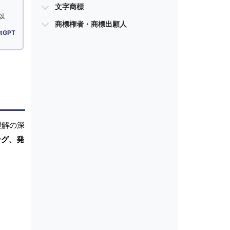
文字商標
以
商標権者・商標出願人
tGPT
理解の深
ング、発