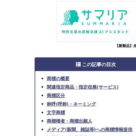
【新製品】
この記事の目次
商標の概要
関連指定商品・指定役務(サービス)
商標区分
称呼(呼称)・ネーミング
文字商標
商標権者・商標出願人
メディア(新聞、雑誌等)への商標情報提供