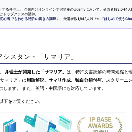
とする弁理士。 企業向けオンライン学習講座のUdemyにおいて、受講者数3,044人
ではトップクラスの講師。
初心者でもわかる特許の書き方講座
』、受講者数1,842人以上の『
はじめて使うCha
アシスタント「サマリア」
へ。
弁理士が開発した「サマリア」
は、特許文書読解の時間短縮と
「サマリア」は
用語解説、サマリ作成、独自分類付与、スクリーニ
供します。 また、英語・中国語にも対応しています。
以下をご覧ください。