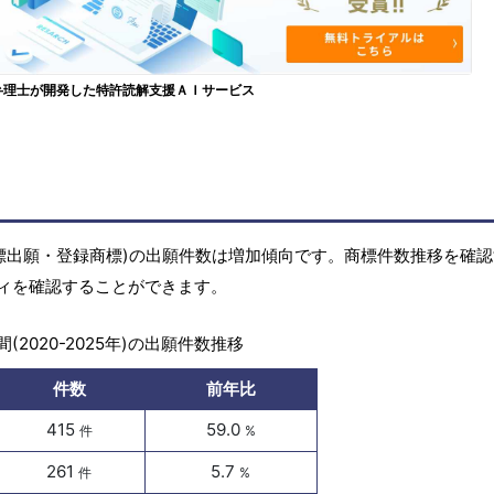
弁理士が開発した特許読解支援ＡＩサービス
標(商標出願・登録商標)の出願件数は増加傾向です。商標件数推移を確
ィを確認することができます。
(2020-2025年)の出願件数推移
件数
前年比
415
59.0
件
%
261
5.7
件
%