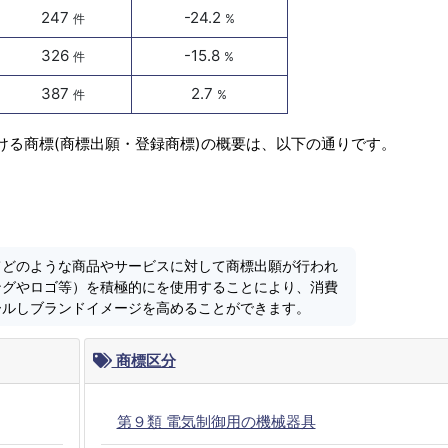
247
-24.2
件
%
326
-15.8
件
%
387
2.7
件
%
ける商標(商標出願・登録商標)の概要は、以下の通りです。
てどのような商品やサービスに対して商標出願が行われ
ングやロゴ等）を積極的にを使用することにより、消費
ールしブランドイメージを高めることができます。
商標区分
第９類 電気制御用の機械器具