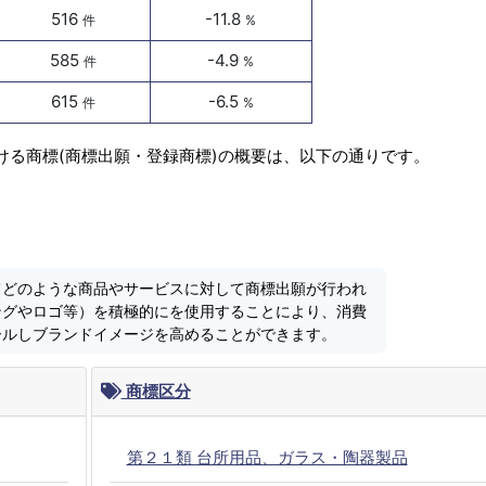
516
-11.8
件
%
585
-4.9
件
%
615
-6.5
件
%
ける商標(商標出願・登録商標)の概要は、以下の通りです。
てどのような商品やサービスに対して商標出願が行われ
ングやロゴ等）を積極的にを使用することにより、消費
ールしブランドイメージを高めることができます。
商標区分
第２１類 台所用品、ガラス・陶器製品