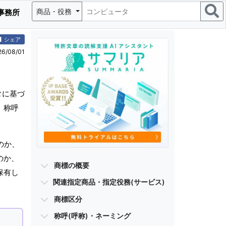
商品・役務
事務所
シェア
/08/01
タに基づ
、称呼
のか、
のか、
商標の概要
保有し
関連指定商品・指定役務(サービス)
商標区分
称呼(呼称)・ネーミング