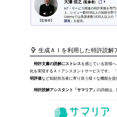
大瀬 佳之
(監修者)
IoT・サービス関連の特許実務を専門
上、レビュー数639以上の知財分野
Udemyでは受講者数1,635人以上の『
【監修者】
講座
』を提供。
生成ＡＩを利用した特許読解
特許文書の読解にストレス
を感じている皆様
化を実現するＡＩアシスタントサービスです。 
明評価
など知財担当者に寄り添う様々な機能を提
特許読解アシスタント「サマリア」
の詳細は、