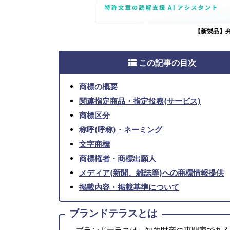
【新製品】
この記事の目次
商標の概要
関連指定商品・指定役務(サービス)
商標区分
称呼(呼称)・ネーミング
文字商標
商標権者・商標出願人
メディア(新聞、雑誌等)への商標情報提供
掲載内容・掲載基準について
ブランドテラスとは