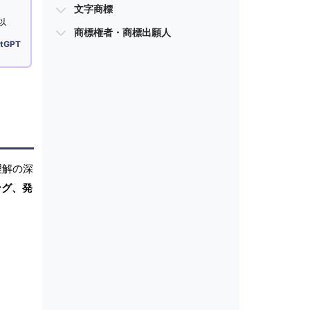
文字商標
以
商標権者・商標出願人
tGPT
理解の深
ング、発