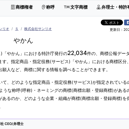
商標権者
称呼
文字商標
弁理士・特許
ンリオ
Ｓ
株式会社サンリオ
更新日：2026
やかん
22,034
ス)「やかん」における特許庁発行の
件の、商標公報デー
ます。指定商品・指定役務(サービス)「やかん」における商標区分
標出願人など、商標に関する情報を調べることができます。
いて、どのような指定商品・指定役務(サービス)が指定されている
うな称呼(呼称)・ネーミングの商標(商標出願・登録商標)がある
があるのか、どのような企業・組織が商標(商標出願・登録商標)を
。
 CEO/弁理士