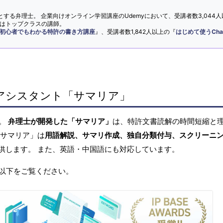
とする弁理士。 企業向けオンライン学習講座のUdemyにおいて、受講者数3,044人
ではトップクラスの講師。
初心者でもわかる特許の書き方講座
』、受講者数1,842人以上の『
はじめて使うCha
アシスタント「サマリア」
へ。
弁理士が開発した「サマリア」
は、特許文書読解の時間短縮と
「サマリア」は
用語解説、サマリ作成、独自分類付与、スクリーニ
供します。 また、英語・中国語にも対応しています。
以下をご覧ください。