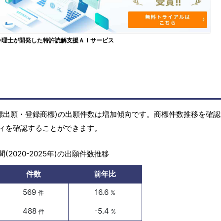
弁理士が開発した特許読解支援ＡＩサービス
標(商標出願・登録商標)の出願件数は増加傾向です。商標件数推移を確
ィを確認することができます。
(2020-2025年)の出願件数推移
件数
前年比
569
16.6
件
%
488
-5.4
件
%