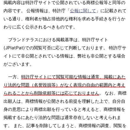
掲載内容は特許庁サイトで公開されている商標公報等と同等の
内容です。 公報情報は、特許庁「
公報に関して
」に記載されて
いる通り、権利者が独占排他的な権利を求める手続きを行うか
わりに広く公示されるべきものです。
ブランドテラスにおける掲載基準は、特許庁サイト
(JPlatPat)での閲覧可否に応じて判断しております。 特許庁サ
イトにて非公開とされている情報は、弊社も非公開とする場合
がございます。
一方、
特許庁サイトにて閲覧可能な情報は通常、掲載にあた
り法的な問題（名誉毀損等）がなく表現の自由の範囲内と考え
られることから削除依頼等には応じておりません
。 なお、商標
出願人は、商標情報が公開される前提を理解した上で、自分自
身の意思により商標出願を行っていると考えると、商標情報を
掲載するにあたり法的な問題は通常存在しないと考えられま
す。 また、記事を削除してしまうと、商標情報の調査、閲覧を