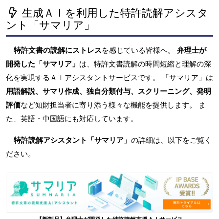
生成ＡＩを利用した特許読解アシスタ
ント「サマリア」
特許文書の読解にストレス
を感じている皆様へ。
弁理士が
開発した「サマリア」
は、特許文書読解の時間短縮と理解の深
化を実現するＡＩアシスタントサービスです。 「サマリア」は
用語解説、サマリ作成、独自分類付与、スクリーニング、発明
評価
など知財担当者に寄り添う様々な機能を提供します。 ま
た、英語・中国語にも対応しています。
特許読解アシスタント「サマリア」
の詳細は、以下をご覧く
ださい。