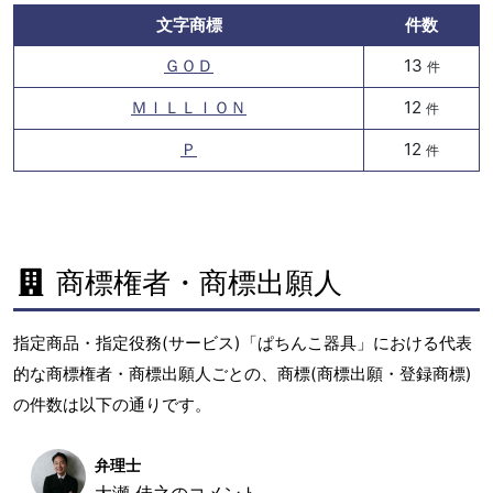
文字商標
件数
ＧＯＤ
13
件
ＭＩＬＬＩＯＮ
12
件
Ｐ
12
件
商標権者・商標出願人
指定商品・指定役務(サービス)「ぱちんこ器具」における代表
的な商標権者・商標出願人ごとの、商標(商標出願・登録商標)
の件数は以下の通りです。
弁理士
大瀬 佳之のコメント