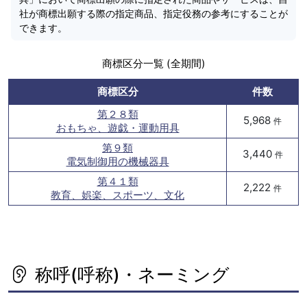
社が商標出願する際の指定商品、指定役務の参考にすることが
できます。
商標区分一覧 (全期間)
商標区分
件数
第２８類
5,968
件
おもちゃ、遊戯・運動用具
第９類
3,440
件
電気制御用の機械器具
第４１類
2,222
件
教育、娯楽、スポーツ、文化
称呼(呼称)・ネーミング