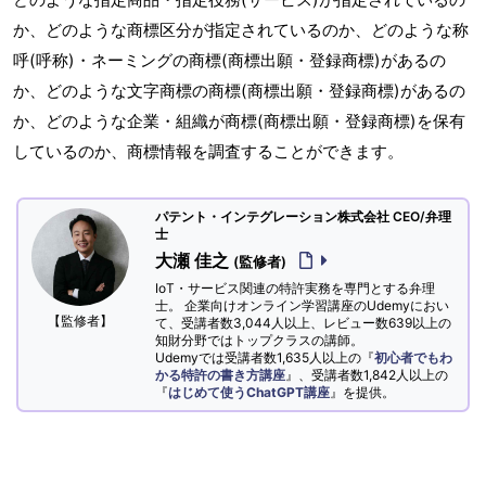
か、どのような商標区分が指定されているのか、どのような称
呼(呼称)・ネーミングの商標(商標出願・登録商標)があるの
か、どのような文字商標の商標(商標出願・登録商標)があるの
か、どのような企業・組織が商標(商標出願・登録商標)を保有
しているのか、商標情報を調査することができます。
パテント・インテグレーション株式会社 CEO/弁理
士
大瀬 佳之
(監修者)
IoT・サービス関連の特許実務を専門とする弁理
士。 企業向けオンライン学習講座のUdemyにおい
【監修者】
て、受講者数3,044人以上、レビュー数639以上の
知財分野ではトップクラスの講師。
Udemyでは受講者数1,635人以上の『
初心者でもわ
かる特許の書き方講座
』、受講者数1,842人以上の
『
はじめて使うChatGPT講座
』を提供。