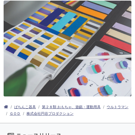
ぱちんこ器具
第２８類 おもちゃ、遊戯・運動用具
ウルトラマン
ＧＯＤ
株式会社円谷プロダクション