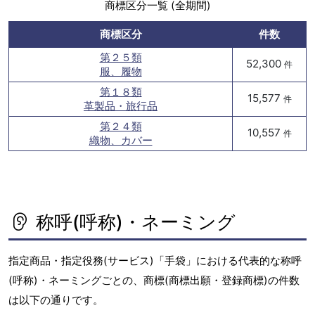
商標区分一覧 (全期間)
商標区分
件数
第２５類
52,300
件
服、履物
第１８類
15,577
件
革製品・旅行品
第２４類
10,557
件
織物、カバー
称呼(呼称)・ネーミング
指定商品・指定役務(サービス)「手袋」における代表的な称呼
(呼称)・ネーミングごとの、商標(商標出願・登録商標)の件数
は以下の通りです。