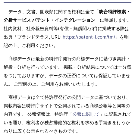
データ、文書、図表類に関する権利は全て「
統合特許検索・
分析サービス パテント・インテグレーション
」に帰属します。
社内資料、社外報告資料等(有償・無償問わず)に掲載する際は
出典「ブランドテラス, URL:
https://patent-i.com/tm/
」を明
記の上、ご利用ください。
商標データは最新の特許庁発行の商標データに基づき集計・
解析・分析を行っています。 掲載・分析結果については十分気
をつけておりますが、データの正否については保証していませ
ん。 ご理解の上、ご利用をお願いいたします。
商標データは全て特許庁発行の公開データに基づいており、
掲載内容は特許庁サイトで公開されている商標公報等と同等の
内容です。 公報情報は、特許庁「
公報に関して
」に記載されて
いる通り、権利者が独占排他的な権利を求める手続きを行うか
わりに広く公示されるべきものです。