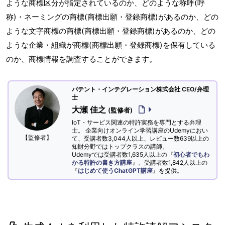
ような商標区分が指定されているのか、どのような称呼(呼
称)・ネーミングの商標(商標出願・登録商標)があるのか、どの
ような文字商標の商標(商標出願・登録商標)があるのか、どの
ような企業・組織が商標(商標出願・登録商標)を保有している
のか、商標情報を調査することができます。
パテント・インテグレーション株式会社 CEO/弁理
士
大瀬 佳之
(監修者)
IoT・サービス関連の特許実務を専門とする弁理
士。 企業向けオンライン学習講座のUdemyにおい
【監修者】
て、受講者数3,044人以上、レビュー数639以上の
知財分野ではトップクラスの講師。
Udemyでは受講者数1,635人以上の『
初心者でもわ
かる特許の書き方講座
』、受講者数1,842人以上の
『
はじめて使うChatGPT講座
』を提供。