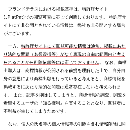
ブランドテラスにおける掲載基準は、特許庁サイト
(JPlatPat)での閲覧可否に応じて判断しております。 特許庁サ
イトにて非公開とされている情報は、弊社も非公開とする場合
がございます。
一方、
特許庁サイトにて閲覧可能な情報は通常、掲載にあた
り法的な問題（名誉毀損等）がなく表現の自由の範囲内と考え
られることから削除依頼等には応じておりません
。 なお、商標
出願人は、商標情報が公開される前提を理解した上で、自分自
身の意思により商標出願を行っていると考えると、商標情報を
掲載するにあたり法的な問題は通常存在しないと考えられま
す。 また、記事を削除してしまうと、商標情報の調査、閲覧を
希望するユーザの『知る権利』を害することとなり、閲覧者に
不利益が生じてしまうためです。
なお、個人の氏名等の個人情報等の削除を含む情報削除に関