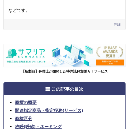
などです。
詳細
【新製品】弁理士が開発した特許読解支援ＡＩサービス
この記事の目次
商標の概要
関連指定商品・指定役務(サービス)
商標区分
称呼(呼称)・ネーミング