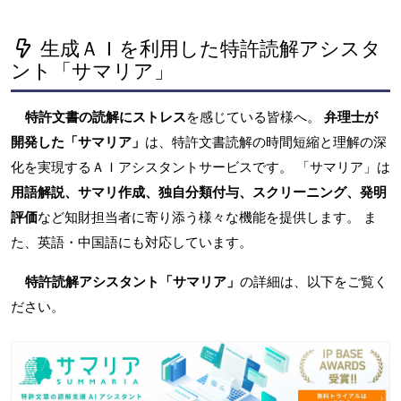
生成ＡＩを利用した特許読解アシスタ
ント「サマリア」
特許文書の読解にストレス
を感じている皆様へ。
弁理士が
開発した「サマリア」
は、特許文書読解の時間短縮と理解の深
化を実現するＡＩアシスタントサービスです。 「サマリア」は
用語解説、サマリ作成、独自分類付与、スクリーニング、発明
評価
など知財担当者に寄り添う様々な機能を提供します。 ま
た、英語・中国語にも対応しています。
特許読解アシスタント「サマリア」
の詳細は、以下をご覧く
ださい。