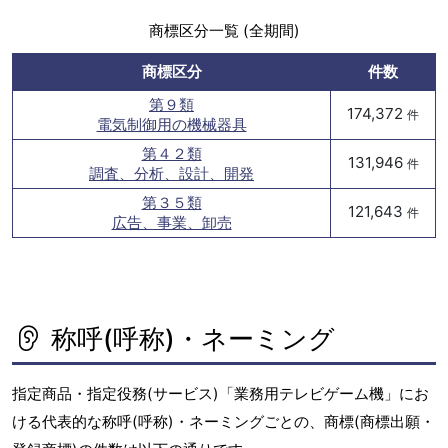
商標区分一覧 (全期間)
商標区分
件数
第９類
174,372
件
電気制御用の機械器具
第４２類
131,946
件
調査、分析、設計、開発
第３５類
121,643
件
広告、事業、卸売
称呼(呼称)・ネーミング
指定商品・指定役務(サービス)「業務用テレビゲーム機」にお
ける代表的な称呼(呼称)・ネーミングごとの、商標(商標出願・