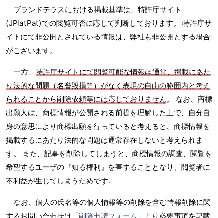
ブランドテラスにおける掲載基準は、特許庁サイト
(JPlatPat)での閲覧可否に応じて判断しております。 特許庁サ
イトにて非公開とされている情報は、弊社も非公開とする場合
がございます。
一方、
特許庁サイトにて閲覧可能な情報は通常、掲載にあた
り法的な問題（名誉毀損等）がなく表現の自由の範囲内と考え
られることから削除依頼等には応じておりません
。 なお、商標
出願人は、商標情報が公開される前提を理解した上で、自分自
身の意思により商標出願を行っていると考えると、商標情報を
掲載するにあたり法的な問題は通常存在しないと考えられま
す。 また、記事を削除してしまうと、商標情報の調査、閲覧を
希望するユーザの『知る権利』を害することとなり、閲覧者に
不利益が生じてしまうためです。
なお、個人の氏名等の個人情報等の削除を含む情報削除に関
するお問い合わせは「
削除申請フォーム
」より必要事項を記載