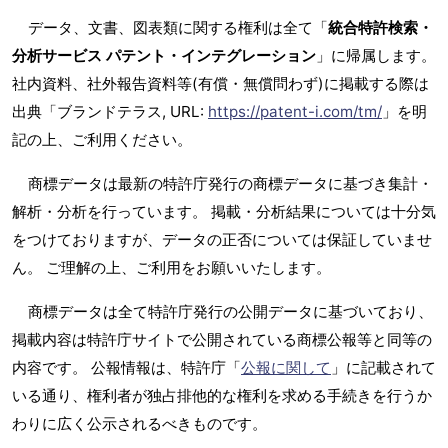
データ、文書、図表類に関する権利は全て「
統合特許検索・
分析サービス パテント・インテグレーション
」に帰属します。
社内資料、社外報告資料等(有償・無償問わず)に掲載する際は
出典「ブランドテラス, URL:
https://patent-i.com/tm/
」を明
記の上、ご利用ください。
商標データは最新の特許庁発行の商標データに基づき集計・
解析・分析を行っています。 掲載・分析結果については十分気
をつけておりますが、データの正否については保証していませ
ん。 ご理解の上、ご利用をお願いいたします。
商標データは全て特許庁発行の公開データに基づいており、
掲載内容は特許庁サイトで公開されている商標公報等と同等の
内容です。 公報情報は、特許庁「
公報に関して
」に記載されて
いる通り、権利者が独占排他的な権利を求める手続きを行うか
わりに広く公示されるべきものです。