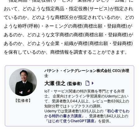
おいて、どのような指定商品・指定役務(サービス)が指定され
ているのか、どのような商標区分が指定されているのか、どの
ような称呼(呼称)・ネーミングの商標(商標出願・登録商標)が
あるのか、どのような文字商標の商標(商標出願・登録商標)が
あるのか、どのような企業・組織が商標(商標出願・登録商標)
を保有しているのか、商標情報を調査することができます。
パテント・インテグレーション株式会社 CEO/弁理
士
大瀬 佳之
(監修者)
IoT・サービス関連の特許実務を専門とする弁理
士。 企業向けオンライン学習講座のUdemyにおい
【監修者】
て、受講者数3,044人以上、レビュー数639以上の
知財分野ではトップクラスの講師。
Udemyでは受講者数1,635人以上の『
初心者でもわ
かる特許の書き方講座
』、受講者数1,842人以上の
『
はじめて使うChatGPT講座
』を提供。