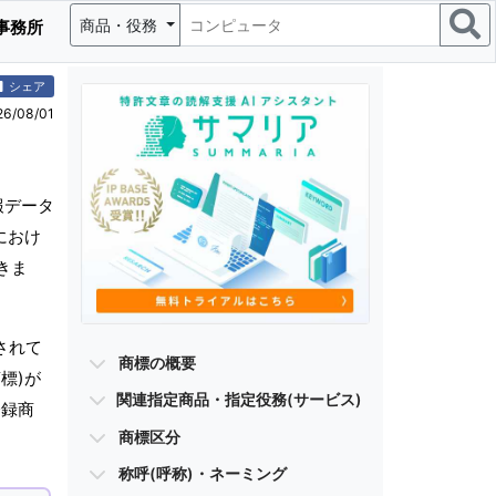
商品・役務
事務所
シェア
/08/01
報データ
におけ
きま
されて
商標の概要
標)が
関連指定商品・指定役務(サービス)
登録商
商標区分
称呼(呼称)・ネーミング