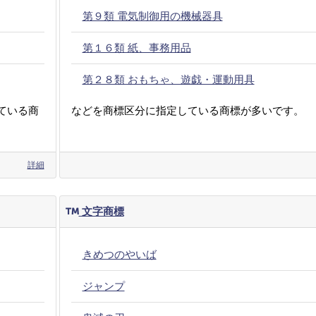
第９類 電気制御用の機械器具
第１６類 紙、事務用品
第２８類 おもちゃ、遊戯・運動用具
ている商
などを商標区分に指定している商標が多いです。
詳細
文字商標
きめつのやいば
ジャンプ