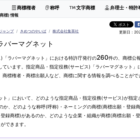
商標権者
称呼
文字商標
弁理士・特許
商標) 情報
ジャンプ
きめつのやいば
株式会社集英社
更新日：2026
ラバーマグネット
260
ス)「ラバーマグネット」における特許庁発行の
件の、商標公
しています。指定商品・指定役務(サービス)「ラバーマグネット」
標、商標権者・商標出願人など、商標に関する情報を調べることがで
ット」において、どのような指定商品・指定役務(サービス)が指定
か、どのような称呼(呼称)・ネーミングの商標(商標出願・登録商
登録商標)があるのか、どのような企業・組織が商標(商標出願・
とができます。