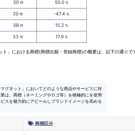
30
50.0
件
%
20
-47.4
件
%
38
15.2
件
%
33
17.9
件
%
ット」における商標(商標出願・登録商標)の概要は、以下の通りで
ーマグネット」においてどのような商品やサービスに対
企業は、商標（ネーミングやロゴ等）を積極的にを使用
ービスを魅力的にアピールしブランドイメージを高める
商標区分