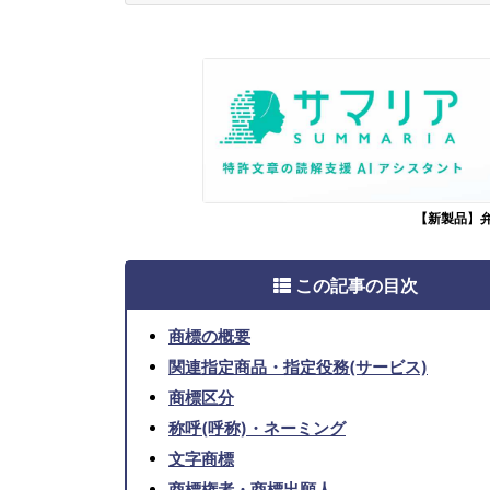
【新製品】
この記事の目次
商標の概要
関連指定商品・指定役務(サービス)
商標区分
称呼(呼称)・ネーミング
文字商標
商標権者・商標出願人