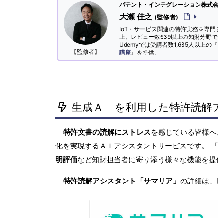
パテント・インテグレーション株式会社
大瀬 佳之
(監修者)
IoT・サービス関連の特許実務を専門
上、レビュー数639以上の知財分野
Udemyでは受講者数1,635人以上の『
【監修者】
講座
』を提供。
生成ＡＩを利用した特許読解
特許文書の読解にストレス
を感じている皆様
化を実現するＡＩアシスタントサービスです。 
明評価
など知財担当者に寄り添う様々な機能を提
特許読解アシスタント「サマリア」
の詳細は、