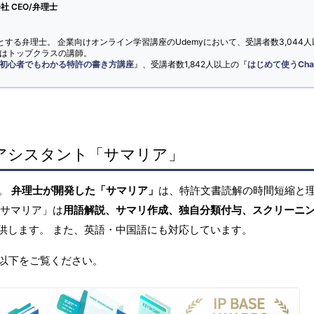
 CEO/弁理士
とする弁理士。 企業向けオンライン学習講座のUdemyにおいて、受講者数3,044人
ではトップクラスの講師。
初心者でもわかる特許の書き方講座
』、受講者数1,842人以上の『
はじめて使うCha
アシスタント「サマリア」
へ。
弁理士が開発した「サマリア」
は、特許文書読解の時間短縮と
「サマリア」は
用語解説、サマリ作成、独自分類付与、スクリーニ
供します。 また、英語・中国語にも対応しています。
以下をご覧ください。