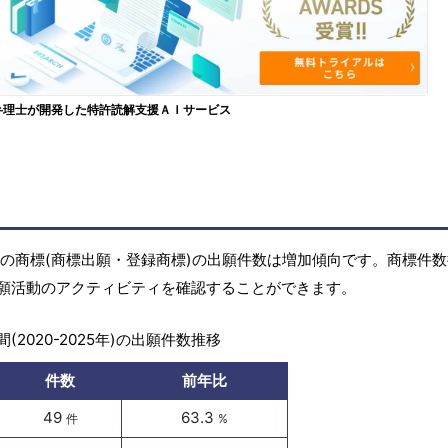
弁理士が開発した特許読解支援ＡＩサービス
5年)の商標(商標出願・登録商標)の出願件数は増加傾向です。商標件
願活動のアクティビティを確認することができます。
(2020-2025年)の出願件数推移
件数
前年比
49
63.3
件
%