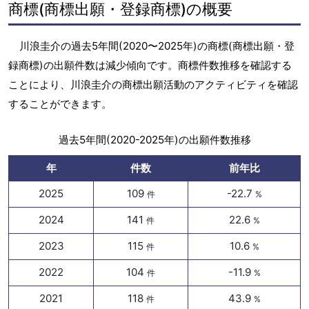
商標(商標出願・登録商標)の概要
川浪圭介の過去5年間(2020〜2025年)の商標(商標出願・登
録商標)の出願件数は減少傾向です。商標件数推移を確認する
ことにより、川浪圭介の商標出願活動のアクティビティを確認
することができます。
過去5年間(2020-2025年)の出願件数推移
年
件数
前年比
2025
109
-22.7
件
%
2024
141
22.6
件
%
2023
115
10.6
件
%
2022
104
-11.9
件
%
2021
118
43.9
件
%