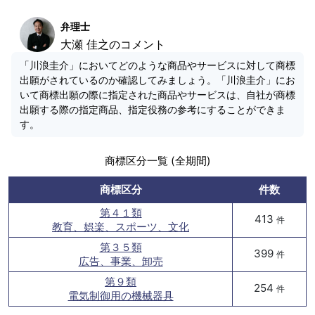
弁理士
大瀬 佳之のコメント
「川浪圭介」においてどのような商品やサービスに対して商標
出願がされているのか確認してみましょう。「川浪圭介」にお
いて商標出願の際に指定された商品やサービスは、自社が商標
出願する際の指定商品、指定役務の参考にすることができま
す。
商標区分一覧 (全期間)
商標区分
件数
第４１類
413
件
教育、娯楽、スポーツ、文化
第３５類
399
件
広告、事業、卸売
第９類
254
件
電気制御用の機械器具