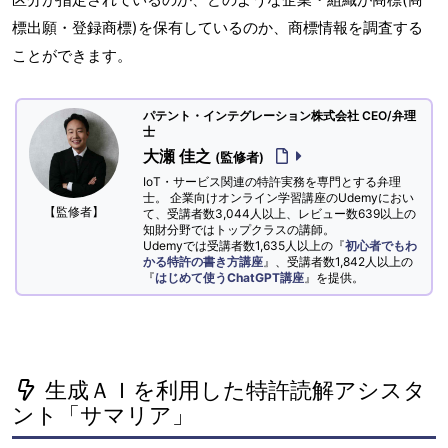
標出願・登録商標)を保有しているのか、商標情報を調査する
ことができます。
パテント・インテグレーション株式会社 CEO/弁理
士
大瀬 佳之
(監修者)
IoT・サービス関連の特許実務を専門とする弁理
士。 企業向けオンライン学習講座のUdemyにおい
【監修者】
て、受講者数3,044人以上、レビュー数639以上の
知財分野ではトップクラスの講師。
Udemyでは受講者数1,635人以上の『
初心者でもわ
かる特許の書き方講座
』、受講者数1,842人以上の
『
はじめて使うChatGPT講座
』を提供。
生成ＡＩを利用した特許読解アシスタ
ント「サマリア」