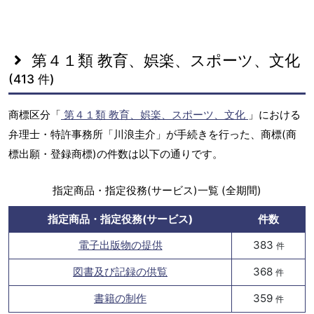
第４１類 教育、娯楽、スポーツ、文化
(413 件)
商標区分「
第４１類 教育、娯楽、スポーツ、文化
」における
弁理士・特許事務所「川浪圭介」が手続きを行った、商標(商
標出願・登録商標)の件数は以下の通りです。
指定商品・指定役務(サービス)一覧 (全期間)
指定商品・指定役務(サービス)
件数
電子出版物の提供
383
件
図書及び記録の供覧
368
件
書籍の制作
359
件