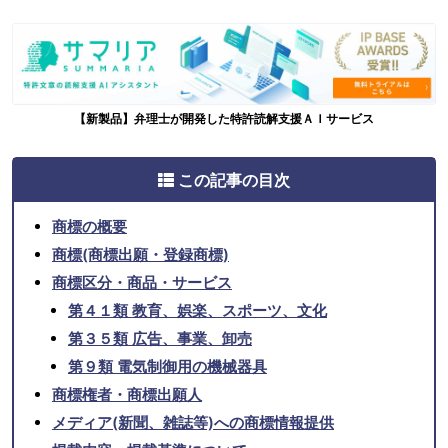
【新製品】弁理士が開発した特許読解支援ＡＩサービス
この記事の目次
商標の概要
商標(商標出願・登録商標)
商標区分・商品・サービス
第４１類 教育、娯楽、スポーツ、文化
第３５類 広告、事業、卸売
第９類 電気制御用の機械器具
商標権者・商標出願人
メディア(新聞、雑誌等)への商標情報提供