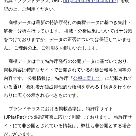
出典「ブランドテラス, URL:
https://patent-i.com/tm/
」を明
記の上、ご利用ください。
商標データは最新の特許庁発行の商標データに基づき集計・
解析・分析を行っています。 掲載・分析結果については十分気
をつけておりますが、データの正否については保証していませ
ん。 ご理解の上、ご利用をお願いいたします。
商標データは全て特許庁発行の公開データに基づいており、
掲載内容は特許庁サイトで公開されている商標公報等と同等の
内容です。 公報情報は、特許庁「
公報に関して
」に記載されて
いる通り、権利者が独占排他的な権利を求める手続きを行うか
わりに広く公示されるべきものです。
ブランドテラスにおける掲載基準は、特許庁サイト
(JPlatPat)での閲覧可否に応じて判断しております。 特許庁サ
イトにて非公開とされている情報は、弊社も非公開とする場合
がございます。