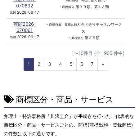
商標権者・商標出願人
070632
・
第３０類、第４３類
商標区分
2026-06-17
出願
商願2026-
・
合同会社チャネルワーク
商標権者・商標出願人
070061
ス
2026-06-17
出願
・
第３５類
商標区分
1〜10件目 (全 1905 件中)
N
1
2
3
4
5
6
7
»
e
x
t
商標区分・商品・サービス
弁理士・特許事務所「川浪圭介」が手続きを行った、代表的な
商標区分・商品・サービスごとの、商標(商標出願・登録商標)
の件数は以下の通りです。