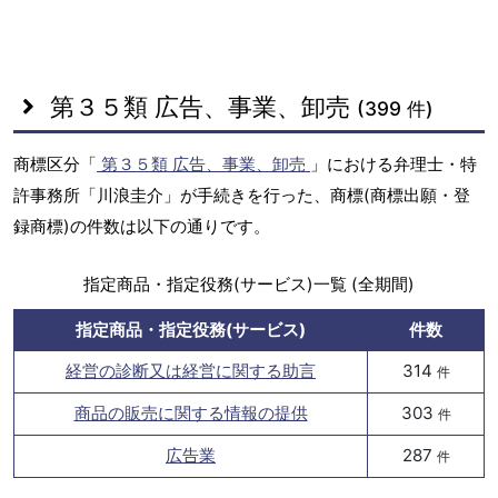
第３５類 広告、事業、卸売
(399 件)
商標区分「
第３５類 広告、事業、卸売
」における弁理士・特
許事務所「川浪圭介」が手続きを行った、商標(商標出願・登
録商標)の件数は以下の通りです。
指定商品・指定役務(サービス)一覧 (全期間)
指定商品・指定役務(サービス)
件数
経営の診断又は経営に関する助言
314
件
商品の販売に関する情報の提供
303
件
広告業
287
件