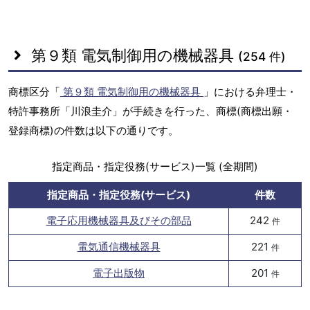
第９類 電気制御用の機械器具
(254 件)
商標区分「
第９類 電気制御用の機械器具
」における弁理士・
特許事務所「川浪圭介」が手続きを行った、商標(商標出願・
登録商標)の件数は以下の通りです。
指定商品・指定役務(サービス)一覧 (全期間)
指定商品・指定役務(サービス)
件数
電子応用機械器具及びその部品
242
件
電気通信機械器具
221
件
電子出版物
201
件