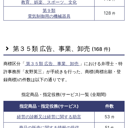
教育、娯楽、スポーツ、文化
第９類
128
件
電気制御用の機械器具
第３５類 広告、事業、卸売
(168 件)
商標区分「
第３５類 広告、事業、卸売
」における弁理士・特
許事務所「友野英三」が手続きを行った、商標(商標出願・登
録商標)の件数は以下の通りです。
指定商品・指定役務(サービス)一覧 (全期間)
指定商品・指定役務(サービス)
件数
経営の診断又は経営に関する助言
53
件
商品の販売に関する情報の提供
51
件