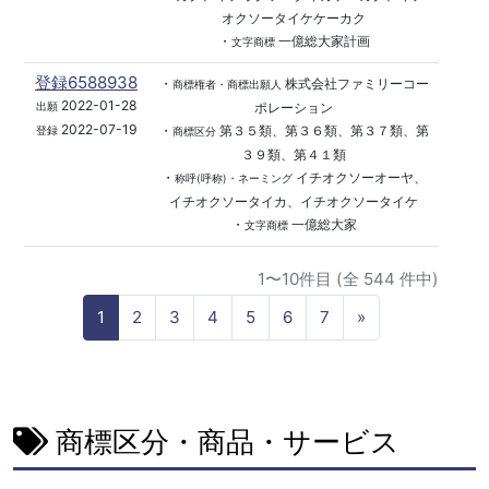
オクソータイケケーカク
・
一億総大家計画
文字商標
登録6588938
・
株式会社ファミリーコー
商標権者・商標出願人
2022-01-28
ポレーション
出願
2022-07-19
・
第３５類、第３６類、第３７類、第
登録
商標区分
３９類、第４１類
・
イチオクソーオーヤ、
称呼(呼称)・ネーミング
イチオクソータイカ、イチオクソータイケ
・
一億総大家
文字商標
1〜10件目 (全 544 件中)
N
1
2
3
4
5
6
7
»
e
x
t
商標区分・商品・サービス