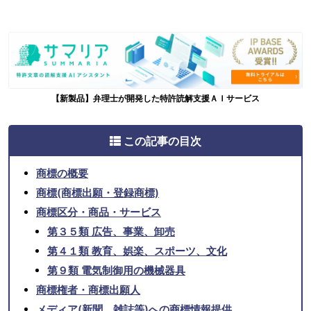
【新製品】弁理士が開発した特許読解支援ＡＩサービス
この記事の目次
商標の概要
商標(商標出願・登録商標)
商標区分・商品・サービス
第３５類 広告、事業、卸売
第４１類 教育、娯楽、スポーツ、文化
第９類 電気制御用の機械器具
商標権者・商標出願人
メディア(新聞、雑誌等)への商標情報提供