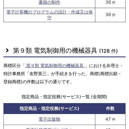
書籍の制作
36
件
電子計算機のプログラムの設計・作成又は保
36
件
守
第９類 電気制御用の機械器具
(128 件)
商標区分「
第９類 電気制御用の機械器具
」における弁理士・
特許事務所「友野英三」が手続きを行った、商標(商標出願・
登録商標)の件数は以下の通りです。
指定商品・指定役務(サービス)一覧 (全期間)
指定商品・指定役務(サービス)
件数
電子出版物
47
件