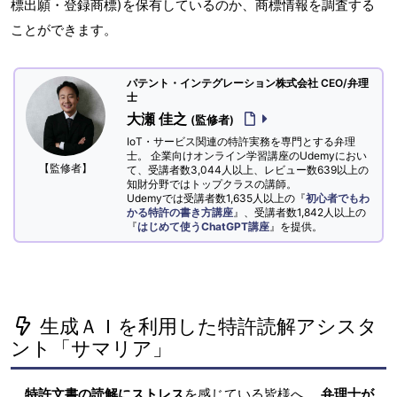
標出願・登録商標)を保有しているのか、商標情報を調査する
ことができます。
パテント・インテグレーション株式会社 CEO/弁理
士
大瀬 佳之
(監修者)
IoT・サービス関連の特許実務を専門とする弁理
士。 企業向けオンライン学習講座のUdemyにおい
【監修者】
て、受講者数3,044人以上、レビュー数639以上の
知財分野ではトップクラスの講師。
Udemyでは受講者数1,635人以上の『
初心者でもわ
かる特許の書き方講座
』、受講者数1,842人以上の
『
はじめて使うChatGPT講座
』を提供。
生成ＡＩを利用した特許読解アシスタ
ント「サマリア」
特許文書の読解にストレス
を感じている皆様へ。
弁理士が