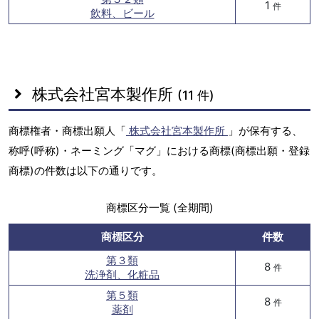
1
件
飲料、ビール
株式会社宮本製作所
(11 件)
商標権者・商標出願人「
株式会社宮本製作所
」が保有する、
称呼(呼称)・ネーミング「マグ」における商標(商標出願・登録
商標)の件数は以下の通りです。
商標区分一覧 (全期間)
商標区分
件数
第３類
8
件
洗浄剤、化粧品
第５類
8
件
薬剤