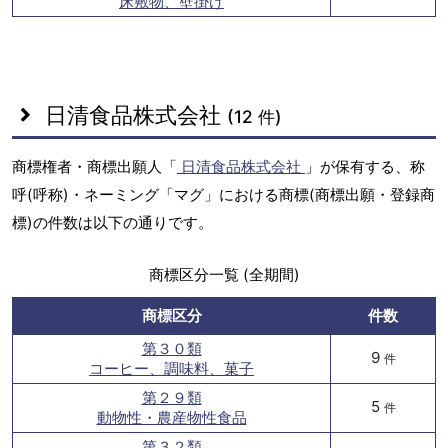
床敷物、壁掛け
日清食品株式会社
(12 件)
商標権者・商標出願人「
日清食品株式会社
」が保有する、称
呼(呼称)・ネーミング「マグ」における商標(商標出願・登録商
標)の件数は以下の通りです。
商標区分一覧 (全期間)
商標区分
件数
第３０類
9
件
コーヒー、調味料、菓子
第２９類
5
件
動物性・農産物性食品
第３２類