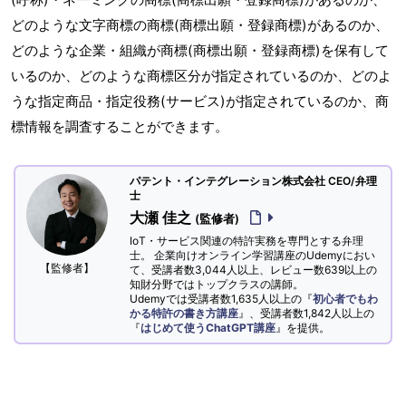
どのような文字商標の商標(商標出願・登録商標)があるのか、
どのような企業・組織が商標(商標出願・登録商標)を保有して
いるのか、どのような商標区分が指定されているのか、どのよ
うな指定商品・指定役務(サービス)が指定されているのか、商
標情報を調査することができます。
パテント・インテグレーション株式会社 CEO/弁理
士
大瀬 佳之
(監修者)
IoT・サービス関連の特許実務を専門とする弁理
士。 企業向けオンライン学習講座のUdemyにおい
【監修者】
て、受講者数3,044人以上、レビュー数639以上の
知財分野ではトップクラスの講師。
Udemyでは受講者数1,635人以上の『
初心者でもわ
かる特許の書き方講座
』、受講者数1,842人以上の
『
はじめて使うChatGPT講座
』を提供。