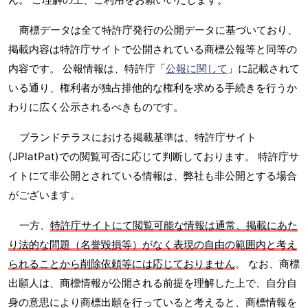
商標データは全て特許庁発行の公開データに基づいており、
掲載内容は特許庁サイトで公開されている商標公報等と同等の
内容です。 公報情報は、特許庁「
公報に関して
」に記載されて
いる通り、権利者が独占排他的な権利を求める手続きを行うか
わりに広く公示されるべきものです。
ブランドテラスにおける掲載基準は、特許庁サイト
(JPlatPat)での閲覧可否に応じて判断しております。 特許庁サ
イトにて非公開とされている情報は、弊社も非公開とする場合
がございます。
一方、
特許庁サイトにて閲覧可能な情報は通常、掲載にあた
り法的な問題（名誉毀損等）がなく表現の自由の範囲内と考え
られることから削除依頼等には応じておりません
。 なお、商標
出願人は、商標情報が公開される前提を理解した上で、自分自
身の意思により商標出願を行っていると考えると、商標情報を