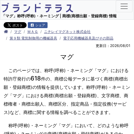
「マグ」称呼(呼称)・ネーミング | 商標(商標出願・登録商標) 情報
シェア
マグ
ＭＡＧ
ニチレイマグネット株式会社
第９類 電気制御用の機械器具
電子応用機械器具及びその部品
更新日：2026/08/01
マグ
このページでは、称呼(呼称)・ネーミング「マグ」における
618
特許庁発行の
件の、商標公報データに基づく商標(商標出
願・登録商標)の情報を提供しています。称呼(呼称)・ネーミン
グ「マグ」における商標(商標出願・登録商標)、文字商標、商
標権者・商標出願人、商標区分、指定商品・指定役務(サービ
ス)など、商標に関する情報を調べることができます。
称呼(呼称)・ネーミング「マグ」において、どのような称呼
(呼称)・ネーミングの商標(商標出願・登録商標)があるのか、