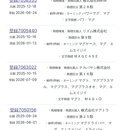
登録7058335
・
株式会社INIFIA
商標権者・商標出願人
2025-12-18
・
第２８類
出願
商標区分
2026-06-24
・
パワーマグ、マグ
登録
称呼(呼称)・ネーミング
・
パワ－マグ
文字商標
登録7005440
・
リズム株式会社
商標権者・商標出願人
2025-10-16
・
第９類
出願
商標区分
2026-01-13
・
マグケース、マグ、エ
登録
称呼(呼称)・ネーミング
ムエイジイ
・
ＭＡＧＣＡＳＥ
文字商標
登録7063022
・
ナカバヤシ株式会社
商標権者・商標出願人
2025-10-15
・
第１６類
出願
商標区分
2026-07-09
・
マグト、マグプラスマ
登録
称呼(呼称)・ネーミング
ル、マグプラス、マグプラスオオ、マグ、エ
ムエイジイ
・
マグト、ＭＡＧ＋○
文字商標
登録7050156
・
株式会社テアトラ
商標権者・商標出願人
2025-09-24
・
第２５類
出願
商標区分
2026-06-01
・
マグドライバー、マ
登録
称呼(呼称)・ネーミング
グ、エムエイジイ、ドライバー