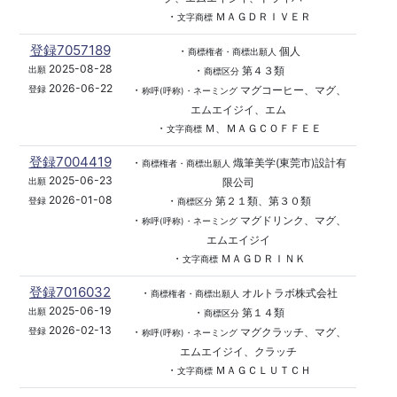
・
ＭＡＧＤＲＩＶＥＲ
文字商標
登録7057189
・
個人
商標権者・商標出願人
2025-08-28
・
第４３類
出願
商標区分
2026-06-22
・
マグコーヒー、マグ、
登録
称呼(呼称)・ネーミング
エムエイジイ、エム
・
Ｍ、ＭＡＧＣＯＦＦＥＥ
文字商標
登録7004419
・
熾筆美学(東莞市)設計有
商標権者・商標出願人
2025-06-23
限公司
出願
2026-01-08
・
第２１類、第３０類
登録
商標区分
・
マグドリンク、マグ、
称呼(呼称)・ネーミング
エムエイジイ
・
ＭＡＧＤＲＩＮＫ
文字商標
登録7016032
・
オルトラボ株式会社
商標権者・商標出願人
2025-06-19
・
第１４類
出願
商標区分
2026-02-13
・
マグクラッチ、マグ、
登録
称呼(呼称)・ネーミング
エムエイジイ、クラッチ
・
ＭＡＧＣＬＵＴＣＨ
文字商標