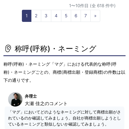
1〜10件目 (全 618 件中)
N
1
2
3
4
5
6
7
»
e
x
t
称呼(呼称)・ネーミング
称呼(呼称)・ネーミング「マグ」における代表的な称呼(呼
称)・ネーミングごとの、商標(商標出願・登録商標)の件数は以
下の通りです。
弁理士
大瀬 佳之のコメント
「マグ」においてどのようなネーミングに対して商標出願がさ
れているのか確認してみましょう。自社が商標出願しようとし
ているネーミングと類似しないか確認してみましょう。