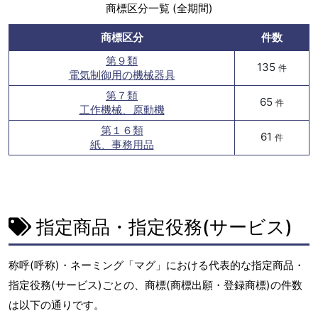
商標区分一覧 (全期間)
商標区分
件数
第９類
135
件
電気制御用の機械器具
第７類
65
件
工作機械、原動機
第１６類
61
件
紙、事務用品
指定商品・指定役務(サービス)
称呼(呼称)・ネーミング「マグ」における代表的な指定商品・
指定役務(サービス)ごとの、商標(商標出願・登録商標)の件数
は以下の通りです。