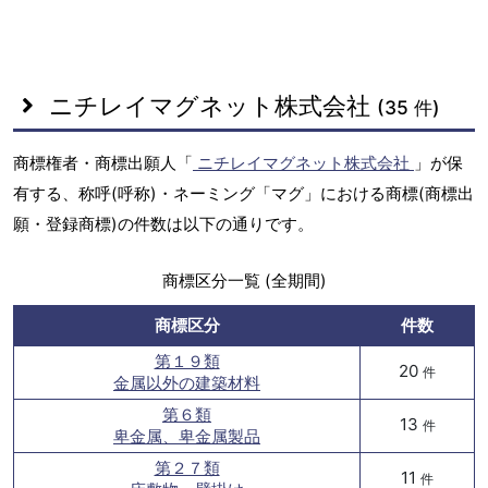
ニチレイマグネット株式会社
(35 件)
商標権者・商標出願人「
ニチレイマグネット株式会社
」が保
有する、称呼(呼称)・ネーミング「マグ」における商標(商標出
願・登録商標)の件数は以下の通りです。
商標区分一覧 (全期間)
商標区分
件数
第１９類
20
件
金属以外の建築材料
第６類
13
件
卑金属、卑金属製品
第２７類
11
件