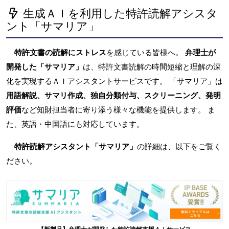
生成ＡＩを利用した特許読解アシスタ
ント「サマリア」
特許文書の読解にストレス
を感じている皆様へ。
弁理士が
開発した「サマリア」
は、特許文書読解の時間短縮と理解の深
化を実現するＡＩアシスタントサービスです。 「サマリア」は
用語解説、サマリ作成、独自分類付与、スクリーニング、発明
評価
など知財担当者に寄り添う様々な機能を提供します。 ま
た、英語・中国語にも対応しています。
特許読解アシスタント「サマリア」
の詳細は、以下をご覧く
ださい。