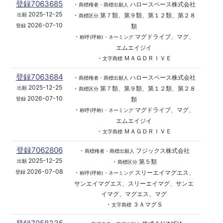
登録7063685
・
ハロースペース株式会社
商標権者・商標出願人
2025-12-25
・
第７類、第９類、第１２類、第２８
出願
商標区分
2026-07-10
類
登録
・
マグドライブ、マグ、
称呼(呼称)・ネーミング
エムエイジイ
・
ＭＡＧＤＲＩＶＥ
文字商標
登録7063684
・
ハロースペース株式会社
商標権者・商標出願人
2025-12-25
・
第７類、第９類、第１２類、第２８
出願
商標区分
2026-07-10
類
登録
・
マグドライブ、マグ、
称呼(呼称)・ネーミング
エムエイジイ
・
ＭＡＧＤＲＩＶＥ
文字商標
登録7062806
・
フジックス株式会社
商標権者・商標出願人
2025-12-25
・
第５類
出願
商標区分
2026-07-08
・
スリーエイマグエス、
登録
称呼(呼称)・ネーミング
サンエイマグエス、スリーエイマグ、サンエ
イマグ、マグエス、マグ
・
３ＡマグＳ
文字商標