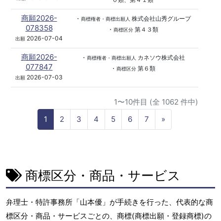
商願2026-
・
株式会社山秀グループ
商標権者・商標出願人
078358
・
第４３類
商標区分
2026-07-04
出願
商願2026-
・
カネソウ株式会社
商標権者・商標出願人
077847
・
第６類
商標区分
2026-07-03
出願
1〜10件目 (全 1062 件中)
N
1
2
3
4
5
6
7
»
e
x
t
商標区分・商品・サービス
弁理士・特許事務所「山本優」が手続きを行った、代表的な商
標区分・商品・サービスごとの、商標(商標出願・登録商標)の