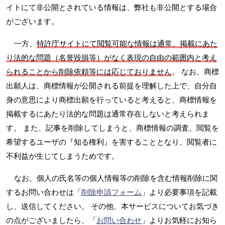
イトにて非公開とされている情報は、弊社も非公開とする場合
がございます。
一方、
特許庁サイトにて閲覧可能な情報は通常、掲載にあた
り法的な問題（名誉毀損等）がなく表現の自由の範囲内と考え
られることから削除依頼等には応じておりません
。 なお、商標
出願人は、商標情報が公開される前提を理解した上で、自分自
身の意思により商標出願を行っていると考えると、商標情報を
掲載するにあたり法的な問題は通常存在しないと考えられま
す。 また、記事を削除してしまうと、商標情報の調査、閲覧を
希望するユーザの『知る権利』を害することとなり、閲覧者に
不利益が生じてしまうためです。
なお、個人の氏名等の個人情報等の削除を含む情報削除に関
するお問い合わせは「
削除申請フォーム
」より必要事項を記載
し、送信してください。 その他、本サービスについてお気づき
の点がございましたら、「
お問い合わせ
」よりお気軽にお知ら