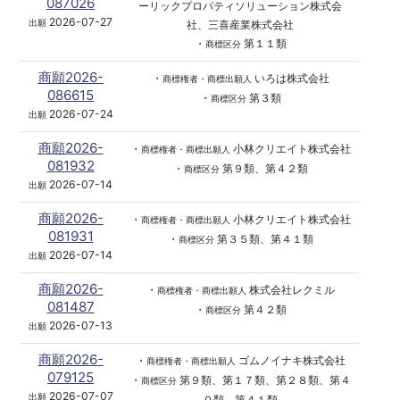
087026
ーリックプロパティソリューション株式会
2026-07-27
出願
社、三喜産業株式会社
・
第１１類
商標区分
商願2026-
・
いろは株式会社
商標権者・商標出願人
086615
・
第３類
商標区分
2026-07-24
出願
商願2026-
・
小林クリエイト株式会社
商標権者・商標出願人
081932
・
第９類、第４２類
商標区分
2026-07-14
出願
商願2026-
・
小林クリエイト株式会社
商標権者・商標出願人
081931
・
第３５類、第４１類
商標区分
2026-07-14
出願
商願2026-
・
株式会社レクミル
商標権者・商標出願人
081487
・
第４２類
商標区分
2026-07-13
出願
商願2026-
・
ゴムノイナキ株式会社
商標権者・商標出願人
079125
・
第９類、第１７類、第２８類、第４
商標区分
2026-07-07
出願
０類、第４１類