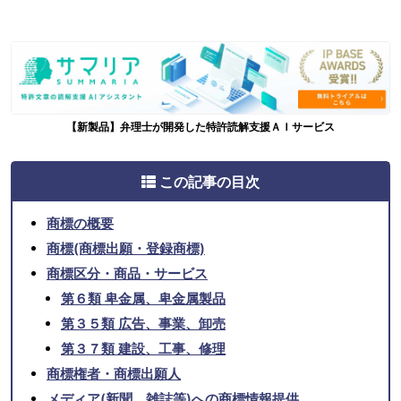
【新製品】弁理士が開発した特許読解支援ＡＩサービス
この記事の目次
商標の概要
商標(商標出願・登録商標)
商標区分・商品・サービス
第６類 卑金属、卑金属製品
第３５類 広告、事業、卸売
第３７類 建設、工事、修理
商標権者・商標出願人
メディア(新聞、雑誌等)への商標情報提供