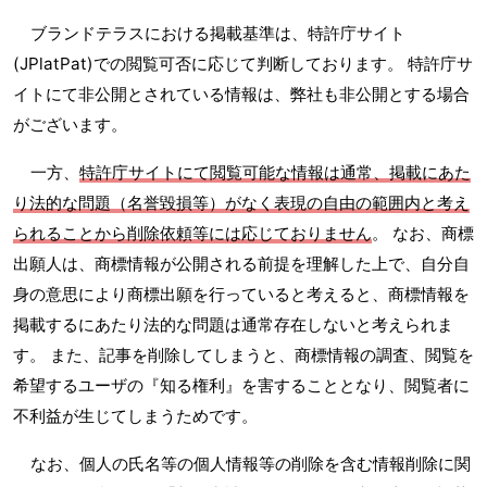
ブランドテラスにおける掲載基準は、特許庁サイト
(JPlatPat)での閲覧可否に応じて判断しております。 特許庁サ
イトにて非公開とされている情報は、弊社も非公開とする場合
がございます。
一方、
特許庁サイトにて閲覧可能な情報は通常、掲載にあた
り法的な問題（名誉毀損等）がなく表現の自由の範囲内と考え
られることから削除依頼等には応じておりません
。 なお、商標
出願人は、商標情報が公開される前提を理解した上で、自分自
身の意思により商標出願を行っていると考えると、商標情報を
掲載するにあたり法的な問題は通常存在しないと考えられま
す。 また、記事を削除してしまうと、商標情報の調査、閲覧を
希望するユーザの『知る権利』を害することとなり、閲覧者に
不利益が生じてしまうためです。
なお、個人の氏名等の個人情報等の削除を含む情報削除に関