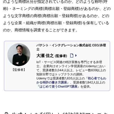
のような商標区分が指定されているのか、どのような称呼(呼
称)・ネーミングの商標(商標出願・登録商標)があるのか、どの
ような文字商標の商標(商標出願・登録商標)があるのか、どの
ような企業・組織が商標(商標出願・登録商標)を保有している
のか、商標情報を調査することができます。
パテント・インテグレーション株式会社 CEO/弁理
士
大瀬 佳之
(監修者)
IoT・サービス関連の特許実務を専門とする弁理
士。 企業向けオンライン学習講座のUdemyにおい
【監修者】
て、受講者数3,044人以上、レビュー数639以上の
知財分野ではトップクラスの講師。
Udemyでは受講者数1,635人以上の『
初心者でもわ
かる特許の書き方講座
』、受講者数1,842人以上の
『
はじめて使うChatGPT講座
』を提供。