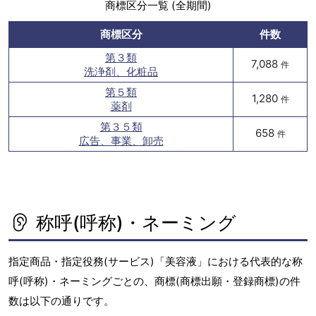
商標区分一覧 (全期間)
商標区分
件数
第３類
7,088
件
洗浄剤、化粧品
第５類
1,280
件
薬剤
第３５類
658
件
広告、事業、卸売
称呼(呼称)・ネーミング
指定商品・指定役務(サービス)「美容液」における代表的な称
呼(呼称)・ネーミングごとの、商標(商標出願・登録商標)の件
数は以下の通りです。