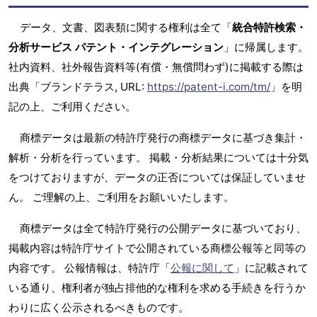
データ、文書、図表類に関する権利は全て「
統合特許検索・
分析サービス パテント・インテグレーション
」に帰属します。
社内資料、社外報告資料等(有償・無償問わず)に掲載する際は
出典「ブランドテラス, URL:
https://patent-i.com/tm/
」を明
記の上、ご利用ください。
商標データは最新の特許庁発行の商標データに基づき集計・
解析・分析を行っています。 掲載・分析結果については十分気
をつけておりますが、データの正否については保証していませ
ん。 ご理解の上、ご利用をお願いいたします。
商標データは全て特許庁発行の公開データに基づいており、
掲載内容は特許庁サイトで公開されている商標公報等と同等の
内容です。 公報情報は、特許庁「
公報に関して
」に記載されて
いる通り、権利者が独占排他的な権利を求める手続きを行うか
わりに広く公示されるべきものです。