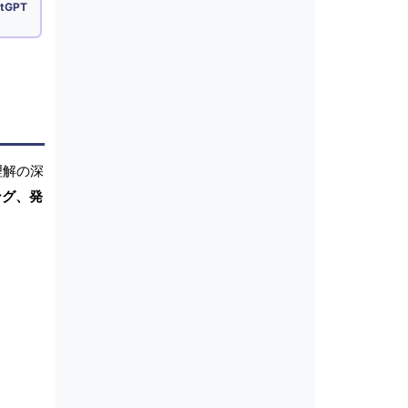
tGPT
理解の深
ング、発