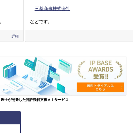
三基商事株式会社
。
などです。
詳細
弁理士が開発した特許読解支援ＡＩサービス