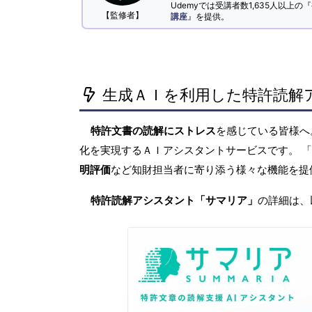
Udemyでは受講者数1,635人以上の『
【監修者】
講座
』を提供。
生成ＡＩを利用した特許読解
特許文書の読解にストレス
を感じている皆様
化を実現するＡＩアシスタントサービスです。 
明評価
など知財担当者に寄り添う様々な機能を提
特許読解アシスタント「サマリア」
の詳細は、