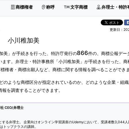
商標権者
称呼
文字商標
弁理士・特許
ス
更新日：2026
小川稚加美
866
加美」が手続きを行った、特許庁発行の
件の、商標公報デー
ています。弁理士・特許事務所「小川稚加美」が手続きを行った、商
商標権者・商標出願人など、商標に関する情報を調べることができ
どのような商標区分が指定されているのか、どのような企業・組織
標情報を調査することができます。
 CEO/弁理士
とする弁理士。 企業向けオンライン学習講座のUdemyにおいて、受講者数3,044人
ではトップクラスの講師。