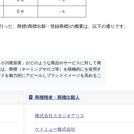
件
%
0
-
件
%
行った、商標(商標出願・登録商標)の概要は、以下の通りです。
「小川稚加美」がどのような商品やサービスに対して商
業は、商標（ネーミングやロゴ等）を積極的にを使用す
ビスを魅力的にアピールしブランドイメージを高めるこ
商標権者・商標出願人
株式会社スタジオアリス
ケイミュー株式会社