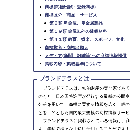
商標(商標出願・登録商標)
商標区分・商品・サービス
第６類 卑金属、卑金属製品
第１９類 金属以外の建築材料
第４１類 教育、娯楽、スポーツ、文化
商標権者・商標出願人
メディア(新聞、雑誌等)への商標情報提供
掲載内容・掲載基準について
ブランドテラスとは
ブランドテラスは、知的財産の専門家である
のもと、日本国特許庁が発行する最新の公開商
公報を用いて、商標に関する情報を広く一般の
とを目的とした国内最大規模の商標情報サービ
ブランドテラスに掲載されている情報は、商
ず、無料で様々な用途に活用することができま