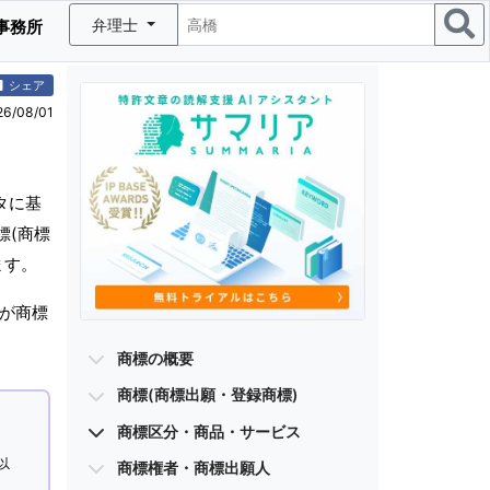
弁理士
事務所
シェア
/08/01
タに基
標(商標
ます。
が商標
商標の概要
商標(商標出願・登録商標)
商標区分・商品・サービス
以
商標権者・商標出願人