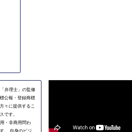
「弁理士」の監修
標公報・登録商標
方々に提供するこ
スです。
用・非商用問わ
す。 自身のビジ