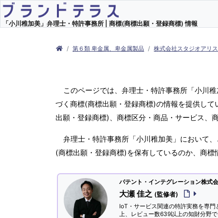
「小川稚加美」弁理士・特許事務所 | 商標(商標出願・登録商標) 情報
第６類 卑金属、卑金属製品
株式会社スタジオアリ
このページでは、弁理士・特許事務所「小川稚
づく商標(商標出願・登録商標)の情報を提供し
出願・登録商標)、商標区分・商品・サービス、
弁理士・特許事務所「小川稚加美」において、
(商標出願・登録商標)を保有しているのか、商
パテント・インテグレーション株式会社
大瀬 佳之
(監修者)
IoT・サービス関連の特許実務を専門
上、レビュー数639以上の知財分野