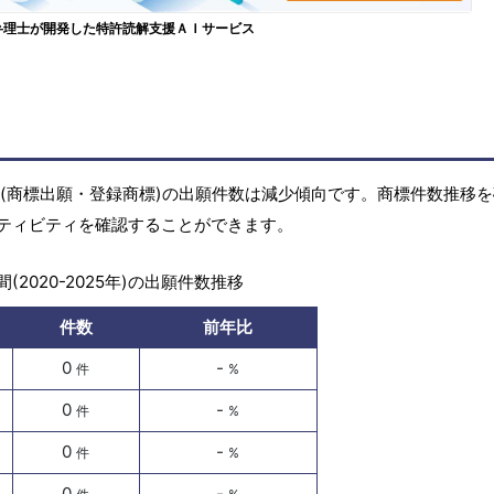
弁理士が開発した特許読解支援ＡＩサービス
の商標(商標出願・登録商標)の出願件数は減少傾向です。商標件数推移
ティビティを確認することができます。
(2020-2025年)の出願件数推移
件数
前年比
0
-
件
%
0
-
件
%
0
-
件
%
0
-