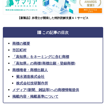
【新製品】弁理士が開発した特許読解支援ＡＩサービス
この記事の目次
商標の概要
市区町村
「高知県」をネーミングに含む商標
「高知県」の商標(商標出願・登録商標)
商標権者・商標出願人
菊水酒造株式会社
株式会社技研製作所
メディア(新聞、雑誌等)への商標情報提供
掲載内容・掲載基準について