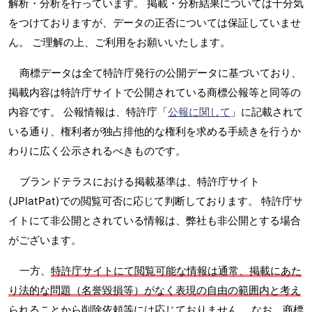
解析・分析を行っています。 掲載・分析結果については十分気
をつけておりますが、データの正否については保証していませ
ん。 ご理解の上、ご利用をお願いいたします。
商標データは全て特許庁発行の公開データに基づいており、
掲載内容は特許庁サイトで公開されている商標公報等と同等の
内容です。 公報情報は、特許庁「
公報に関して
」に記載されて
いる通り、権利者が独占排他的な権利を求める手続きを行うか
わりに広く公示されるべきものです。
ブランドテラスにおける掲載基準は、特許庁サイト
(JPlatPat)での閲覧可否に応じて判断しております。 特許庁サ
イトにて非公開とされている情報は、弊社も非公開とする場合
がございます。
一方、
特許庁サイトにて閲覧可能な情報は通常、掲載にあた
り法的な問題（名誉毀損等）がなく表現の自由の範囲内と考え
られることから削除依頼等には応じておりません
。 なお、商標