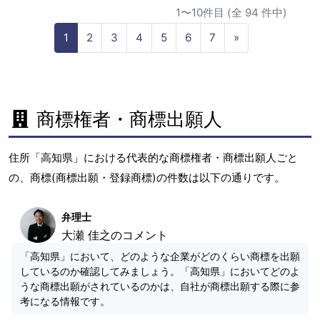
1〜10件目 (全 94 件中)
N
1
2
3
4
5
6
7
»
e
x
t
商標権者・商標出願人
住所「高知県」における代表的な商標権者・商標出願人ごと
の、商標(商標出願・登録商標)の件数は以下の通りです。
弁理士
大瀬 佳之のコメント
「高知県」において、どのような企業がどのくらい商標を出願
しているのか確認してみましょう。「高知県」においてどのよ
うな商標出願がされているのかは、自社が商標出願する際に参
考になる情報です。