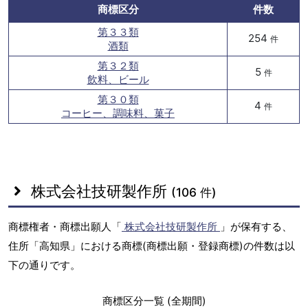
商標区分
件数
第３３類
254
件
酒類
第３２類
5
件
飲料、ビール
第３０類
4
件
コーヒー、調味料、菓子
株式会社技研製作所
(106 件)
商標権者・商標出願人「
株式会社技研製作所
」が保有する、
住所「高知県」における商標(商標出願・登録商標)の件数は以
下の通りです。
商標区分一覧 (全期間)