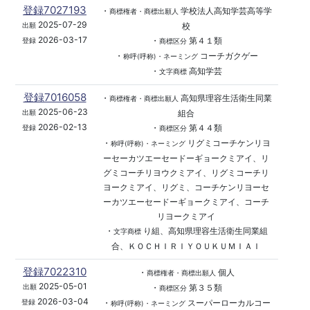
登録7027193
・
学校法人高知学芸高等学
商標権者・商標出願人
2025-07-29
校
出願
2026-03-17
・
第４１類
登録
商標区分
・
コーチガクゲー
称呼(呼称)・ネーミング
・
高知学芸
文字商標
登録7016058
・
高知県理容生活衛生同業
商標権者・商標出願人
2025-06-23
組合
出願
2026-02-13
・
第４４類
登録
商標区分
・
リグミコーチケンリヨ
称呼(呼称)・ネーミング
ーセーカツエーセードーギョークミアイ、リ
グミコーチリヨウクミアイ、リグミコーチリ
ヨークミアイ、リグミ、コーチケンリヨーセ
ーカツエーセードーギョークミアイ、コーチ
リヨークミアイ
・
り組、高知県理容生活衛生同業組
文字商標
合、ＫＯＣＨＩＲＩＹＯＵＫＵＭＩＡＩ
登録7022310
・
個人
商標権者・商標出願人
2025-05-01
・
第３５類
出願
商標区分
2026-03-04
・
スーパーローカルコー
登録
称呼(呼称)・ネーミング