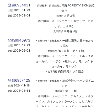
登録6954031
・
高知FORESTVISION株式
商標権者・商標出願人
2025-01-23
会社
出願
2025-08-01
・
第３類
登録
商標区分
・
コーチカオリヤ、カオ
称呼(呼称)・ネーミング
リヤ、カオリケ
・
高知香り家
文字商標
登録6940973
・
一般社団法人日本モルッ
商標権者・商標出願人
2024-12-23
ク協会
出願
2025-06-23
・
第３５類、第４１類
登録
商標区分
・
コーチケンモルックキ
称呼(呼称)・ネーミング
ョーカイ、コーチケンモルック、モルックキ
ョーカイ、モルック
・
高知県モルック協会
文字商標
登録6957425
・
株式会社ジャパンダイニ
商標権者・商標出願人
2024-11-18
ング
出願
2025-08-14
・
第３０類
登録
商標区分
・
コーチカミノカツオラ
称呼(呼称)・ネーミング
ーメン、カミノカツオラーメン、カミノカツ
オ、カミノ、カミ、シン、ジン、コーチカツ