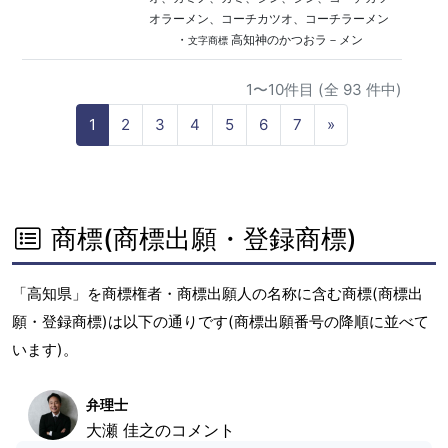
オラーメン、コーチカツオ、コーチラーメン
・
高知神のかつおラ－メン
文字商標
1〜10件目 (全 93 件中)
N
1
2
3
4
5
6
7
»
e
x
t
商標(商標出願・登録商標)
「高知県」を商標権者・商標出願人の名称に含む商標(商標出
願・登録商標)は以下の通りです(商標出願番号の降順に並べて
います)。
弁理士
大瀬 佳之のコメント