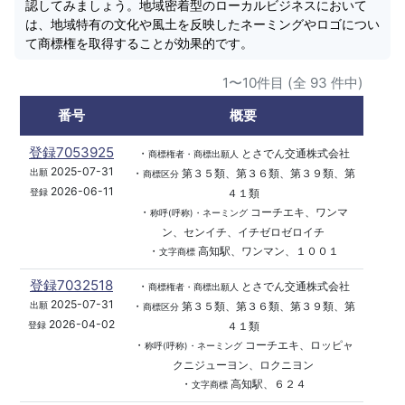
認してみましょう。地域密着型のローカルビジネスにおいて
は、地域特有の文化や風土を反映したネーミングやロゴについ
て商標権を取得することが効果的です。
1〜10件目 (全 93 件中)
番号
概要
登録7053925
・
とさでん交通株式会社
商標権者・商標出願人
2025-07-31
・
第３５類、第３６類、第３９類、第
出願
商標区分
2026-06-11
４１類
登録
・
コーチエキ、ワンマ
称呼(呼称)・ネーミング
ン、センイチ、イチゼロゼロイチ
・
高知駅、ワンマン、１００１
文字商標
登録7032518
・
とさでん交通株式会社
商標権者・商標出願人
2025-07-31
・
第３５類、第３６類、第３９類、第
出願
商標区分
2026-04-02
４１類
登録
・
コーチエキ、ロッピャ
称呼(呼称)・ネーミング
クニジューヨン、ロクニヨン
・
高知駅、６２４
文字商標