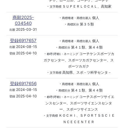
チヤ、ローカル、コーチケ、コーチヤ
・
ＳＵＰＥＲＬＯＣＡＬ、高知家
文字商標
商願2025-
・
個人
商標権者・商標出願人
034540
・
第３５類
商標区分
2025-03-31
出願
登録6917657
・
個人
商標権者・商標出願人
2024-08-15
・
第４１類、第４４類
出願
商標区分
2025-04-10
・
コーチケンスポーツカ
登録
称呼(呼称)・ネーミング
ガクセンター、スポーツカガクセンター、ス
ポーツカガク
・
高知県、スポ－ツ科学センタ－
文字商標
登録6917656
・
個人
商標権者・商標出願人
2024-08-15
・
第４１類、第４４類
出願
商標区分
2025-04-10
・
コーチスポーツサイエ
登録
称呼(呼称)・ネーミング
ンスセンター、スポーツサイエンスセンタ
ー、スポーツサイエンス
・
ＫＯＣＨＩ、ＳＰＯＲＴＳＳＣＩＥ
文字商標
ＮＣＥＣＥＮＴＥＲ