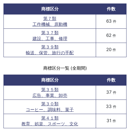
商標区分
件数
第７類
63
件
工作機械、原動機
第３７類
62
件
建設、工事、修理
第３９類
20
件
輸送、保管、旅行の手配
商標区分一覧 (全期間)
商標区分
件数
第３５類
37
件
広告、事業、卸売
第３０類
33
件
コーヒー、調味料、菓子
第４１類
31
件
教育、娯楽、スポーツ、文化