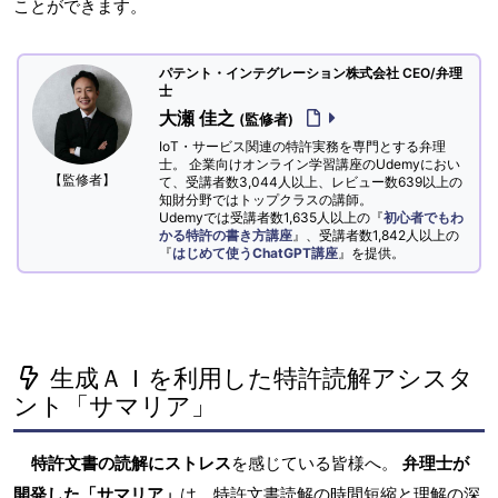
ことができます。
パテント・インテグレーション株式会社 CEO/弁理
士
大瀬 佳之
(監修者)
IoT・サービス関連の特許実務を専門とする弁理
士。 企業向けオンライン学習講座のUdemyにおい
【監修者】
て、受講者数3,044人以上、レビュー数639以上の
知財分野ではトップクラスの講師。
Udemyでは受講者数1,635人以上の『
初心者でもわ
かる特許の書き方講座
』、受講者数1,842人以上の
『
はじめて使うChatGPT講座
』を提供。
生成ＡＩを利用した特許読解アシスタ
ント「サマリア」
特許文書の読解にストレス
を感じている皆様へ。
弁理士が
開発した「サマリア」
は、特許文書読解の時間短縮と理解の深