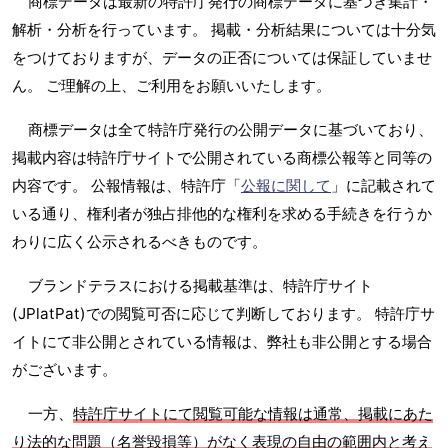
商標データは最新の特許庁発行の商標データに基づき集計・
解析・分析を行っています。 掲載・分析結果については十分気
をつけておりますが、データの正否については保証していませ
ん。 ご理解の上、ご利用をお願いいたします。
商標データは全て特許庁発行の公開データに基づいており、
掲載内容は特許庁サイトで公開されている商標公報等と同等の
内容です。 公報情報は、特許庁「
公報に関して
」に記載されて
いる通り、権利者が独占排他的な権利を求める手続きを行うか
わりに広く公示されるべきものです。
ブランドテラスにおける掲載基準は、特許庁サイト
(JPlatPat)での閲覧可否に応じて判断しております。 特許庁サ
イトにて非公開とされている情報は、弊社も非公開とする場合
がございます。
一方、
特許庁サイトにて閲覧可能な情報は通常、掲載にあた
り法的な問題（名誉毀損等）がなく表現の自由の範囲内と考え