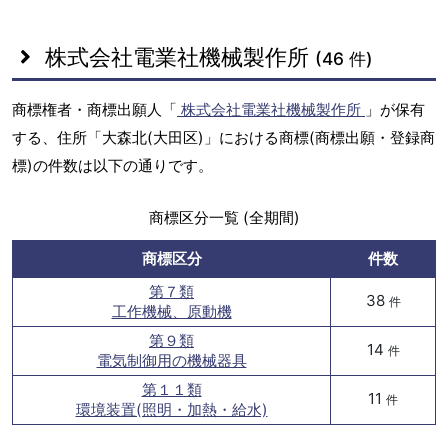
株式会社電業社機械製作所
(46 件)
商標権者・商標出願人「
株式会社電業社機械製作所
」が保有
する、住所「大森北(大田区)」における商標(商標出願・登録商
標)の件数は以下の通りです。
商標区分一覧 (全期間)
商標区分
件数
第７類
38
件
工作機械、原動機
第９類
14
件
電気制御用の機械器具
第１１類
11
件
環境装置(照明・加熱・給水)