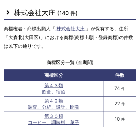
株式会社大庄
(140 件)
商標権者・商標出願人「
株式会社大庄
」が保有する、住所
「大森北(大田区)」における商標(商標出願・登録商標)の件数
は以下の通りです。
商標区分一覧 (全期間)
商標区分
件数
第４３類
74
件
飲食、宿泊
第４２類
22
件
調査、分析、設計、開発
第３０類
10
件
コーヒー、調味料、菓子