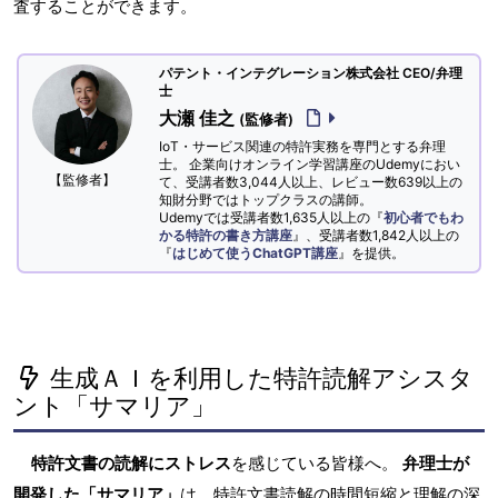
査することができます。
パテント・インテグレーション株式会社 CEO/弁理
士
大瀬 佳之
(監修者)
IoT・サービス関連の特許実務を専門とする弁理
士。 企業向けオンライン学習講座のUdemyにおい
【監修者】
て、受講者数3,044人以上、レビュー数639以上の
知財分野ではトップクラスの講師。
Udemyでは受講者数1,635人以上の『
初心者でもわ
かる特許の書き方講座
』、受講者数1,842人以上の
『
はじめて使うChatGPT講座
』を提供。
生成ＡＩを利用した特許読解アシスタ
ント「サマリア」
特許文書の読解にストレス
を感じている皆様へ。
弁理士が
開発した「サマリア」
は、特許文書読解の時間短縮と理解の深