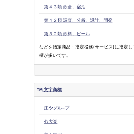
第４３類 飲食、宿泊
第４２類 調査、分析、設計、開発
第３２類 飲料、ビール
などを指定商品・指定役務(サービス)に指定し
標が多いです。
文字商標
庄やグル−プ
心大楽