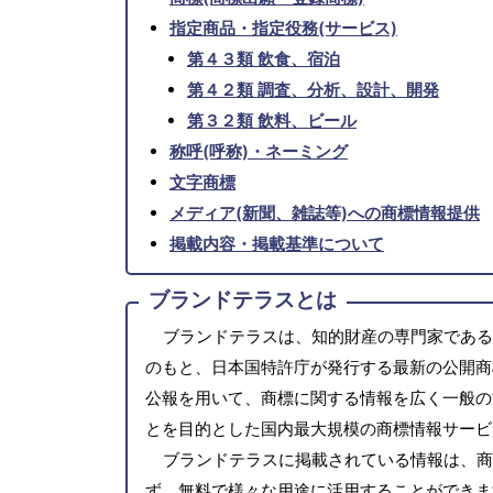
指定商品・指定役務(サービス)
第４３類 飲食、宿泊
第４２類 調査、分析、設計、開発
第３２類 飲料、ビール
称呼(呼称)・ネーミング
文字商標
メディア(新聞、雑誌等)への商標情報提供
掲載内容・掲載基準について
ブランドテラスとは
ブランドテラスは、知的財産の専門家である
のもと、日本国特許庁が発行する最新の公開商
公報を用いて、商標に関する情報を広く一般の
とを目的とした国内最大規模の商標情報サービ
ブランドテラスに掲載されている情報は、商
ず、無料で様々な用途に活用することができま