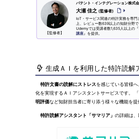
パテント・インテグレーション株式会社
大瀬 佳之
(監修者)
IoT・サービス関連の特許実務を専門
上、レビュー数639以上の知財分野
Udemyでは受講者数1,635人以上の『
【監修者】
講座
』を提供。
生成ＡＩを利用した特許読解
特許文書の読解にストレス
を感じている皆様
化を実現するＡＩアシスタントサービスです。 
明評価
など知財担当者に寄り添う様々な機能を提
特許読解アシスタント「サマリア」
の詳細は、