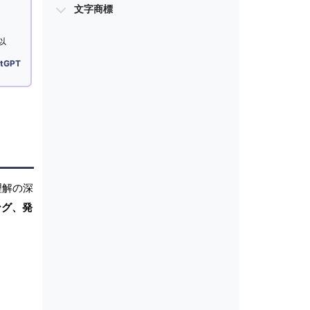
文字商標
以
tGPT
理解の深
ング、発