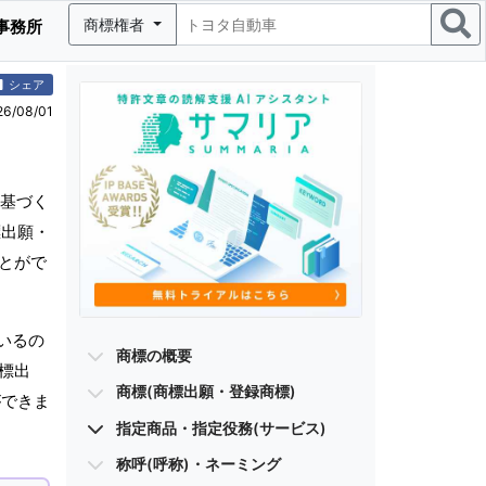
商標権者
事務所
シェア
/08/01
基づく
標出願・
ことがで
いるの
商標の概要
標出
商標(商標出願・登録商標)
ができま
指定商品・指定役務(サービス)
称呼(呼称)・ネーミング