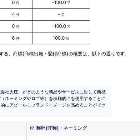
0
-100.0
件
%
4
-
件
%
0
-100.0
件
%
6
100.0
件
%
する、商標(商標出願・登録商標)の概要は、以下の通りです。
式会社大庄」がどのような商品やサービスに対して商標
標（ネーミングやロゴ等）を積極的にを使用することに
力的にアピールしブランドイメージを高めることができ
称呼(呼称)・ネーミング