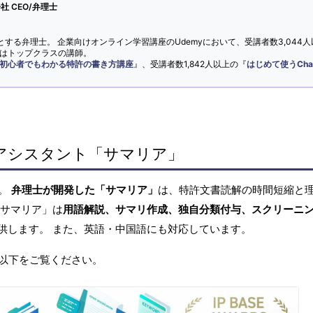
 CEO/弁理士
とする弁理士。 企業向けオンライン学習講座のUdemyにおいて、受講者数3,044人
ではトップクラスの講師。
初心者でもわかる特許の書き方講座
』、受講者数1,842人以上の『
はじめて使うCha
アシスタント「サマリア」
へ。
弁理士が開発した「サマリア」
は、特許文書読解の時間短縮と
「サマリア」は
用語解説、サマリ作成、独自分類付与、スクリーニ
供します。 また、英語・中国語にも対応しています。
以下をご覧ください。