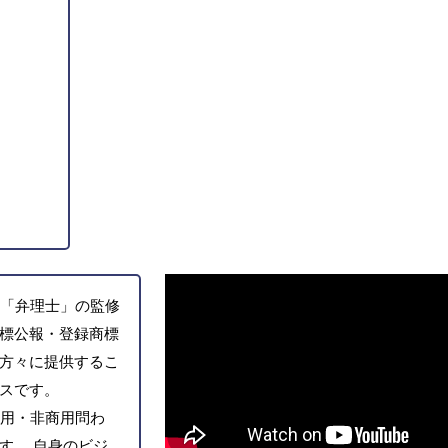
「弁理士」の監修
標公報・登録商標
方々に提供するこ
スです。
用・非商用問わ
す。 自身のビジ