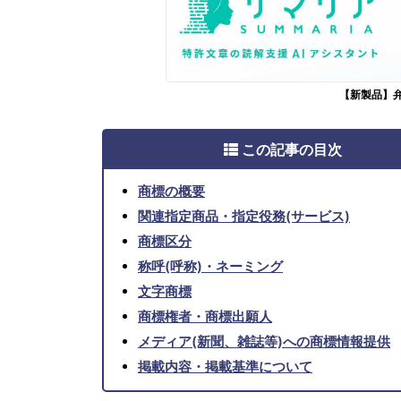
【新製品】
この記事の目次
商標の概要
関連指定商品・指定役務(サービス)
商標区分
称呼(呼称)・ネーミング
文字商標
商標権者・商標出願人
メディア(新聞、雑誌等)への商標情報提供
掲載内容・掲載基準について