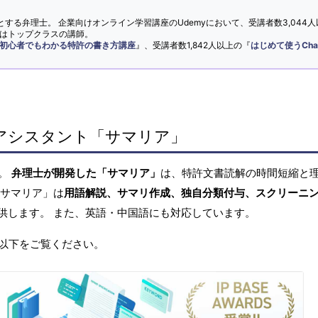
とする弁理士。 企業向けオンライン学習講座のUdemyにおいて、受講者数3,044人
ではトップクラスの講師。
初心者でもわかる特許の書き方講座
』、受講者数1,842人以上の『
はじめて使うCha
アシスタント「サマリア」
へ。
弁理士が開発した「サマリア」
は、特許文書読解の時間短縮と
「サマリア」は
用語解説、サマリ作成、独自分類付与、スクリーニ
供します。 また、英語・中国語にも対応しています。
以下をご覧ください。