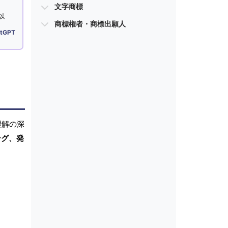
文字商標
以
商標権者・商標出願人
tGPT
理解の深
ング、発