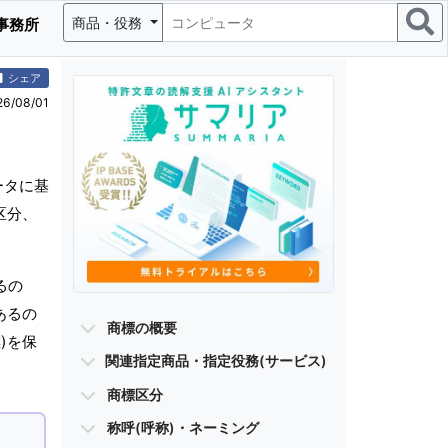
商品・役務
事務所
シェア
/08/01
ータに基
区分、
るの
あるの
商標の概要
)を保
関連指定商品・指定役務(サービス)
商標区分
称呼(呼称)・ネーミング