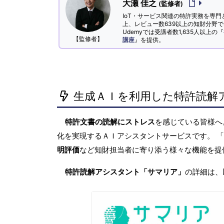
大瀬 佳之
(監修者)
IoT・サービス関連の特許実務を専門
上、レビュー数639以上の知財分野
Udemyでは受講者数1,635人以上の『
【監修者】
講座
』を提供。
生成ＡＩを利用した特許読解
特許文書の読解にストレス
を感じている皆様
化を実現するＡＩアシスタントサービスです。 
明評価
など知財担当者に寄り添う様々な機能を提
特許読解アシスタント「サマリア」
の詳細は、