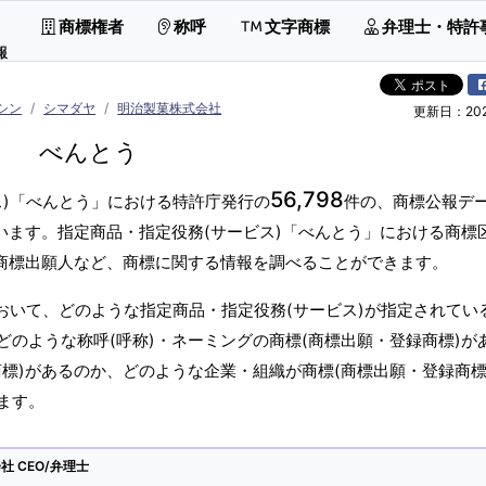
商標権者
称呼
文字商標
弁理士・特許
報
シン
シマダヤ
明治製菓株式会社
更新日：2026
べんとう
56,798
ス)「べんとう」における特許庁発行の
件の、商標公報デ
います。指定商品・指定役務(サービス)「べんとう」における商標
・商標出願人など、商標に関する情報を調べることができます。
おいて、どのような指定商品・指定役務(サービス)が指定されてい
のような称呼(呼称)・ネーミングの商標(商標出願・登録商標)が
標)があるのか、どのような企業・組織が商標(商標出願・登録商標
ます。
 CEO/弁理士