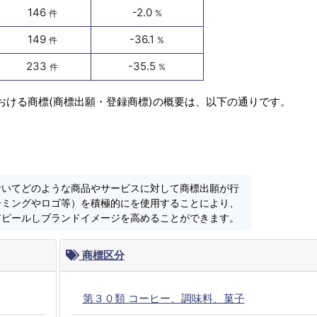
146
-2.0
件
%
149
-36.1
件
%
233
-35.5
件
%
おける商標(商標出願・登録商標)の概要は、以下の通りです。
おいてどのような商品やサービスに対して商標出願が行
ーミングやロゴ等）を積極的にを使用することにより、
アピールしブランドイメージを高めることができます。
商標区分
第３０類 コーヒー、調味料、菓子