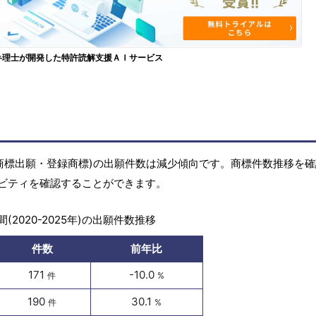
弁理士が開発した特許読解支援ＡＩサービス
商標(商標出願・登録商標)の出願件数は減少傾向です。商標件数推移を
ビティを確認することができます。
(2020-2025年)の出願件数推移
件数
前年比
171
-10.0
件
%
190
30.1
件
%