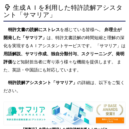
生成ＡＩを利用した特許読解アシスタ
ント「サマリア」
特許文書の読解にストレス
を感じている皆様へ。
弁理士が
開発した「サマリア」
は、特許文書読解の時間短縮と理解の深
化を実現するＡＩアシスタントサービスです。 「サマリア」は
用語解説、サマリ作成、独自分類付与、スクリーニング、発明
評価
など知財担当者に寄り添う様々な機能を提供します。 ま
た、英語・中国語にも対応しています。
特許読解アシスタント「サマリア」
の詳細は、以下をご覧く
ださい。