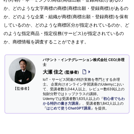
か、どのような文字商標の商標(商標出願・登録商標)があるの
か、どのような企業・組織が商標(商標出願・登録商標)を保有
しているのか、どのような商標区分が指定されているのか、ど
のような指定商品・指定役務(サービス)が指定されているの
か、商標情報を調査することができます。
パテント・インテグレーション株式会社 CEO/弁理
士
大瀬 佳之
(監修者)
IoT・サービス関連の特許実務を専門とする弁理
士。 企業向けオンライン学習講座のUdemyにおい
【監修者】
て、受講者数3,044人以上、レビュー数639以上の
知財分野ではトップクラスの講師。
Udemyでは受講者数1,635人以上の『
初心者でもわ
かる特許の書き方講座
』、受講者数1,842人以上の
『
はじめて使うChatGPT講座
』を提供。