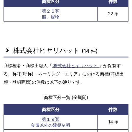
商標区分
件数
第２５類
22
件
服、履物
株式会社ヒヤリハット
(14 件)
商標権者・商標出願人「
株式会社ヒヤリハット
」が保有す
る、称呼(呼称)・ネーミング「エリア」における商標(商標出
願・登録商標)の件数は以下の通りです。
商標区分一覧 (全期間)
商標区分
件数
第１９類
14
件
金属以外の建築材料