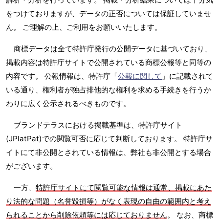
をつけておりますが、データの正否については保証していませ
ん。 ご理解の上、ご利用をお願いいたします。
商標データは全て特許庁発行の公開データに基づいており、
掲載内容は特許庁サイトで公開されている商標公報等と同等の
内容です。 公報情報は、特許庁「
公報に関して
」に記載されて
いる通り、権利者が独占排他的な権利を求める手続きを行うか
わりに広く公示されるべきものです。
ブランドテラスにおける掲載基準は、特許庁サイト
(JPlatPat)での閲覧可否に応じて判断しております。 特許庁サ
イトにて非公開とされている情報は、弊社も非公開とする場合
がございます。
一方、
特許庁サイトにて閲覧可能な情報は通常、掲載にあた
り法的な問題（名誉毀損等）がなく表現の自由の範囲内と考え
られることから削除依頼等には応じておりません
。 なお、商標