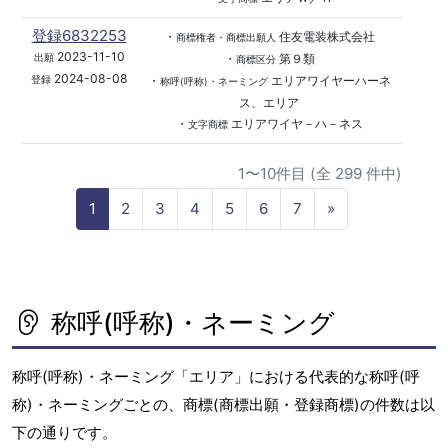
登録6832253
・
住友電装株式会社
商標権者・商標出願人
2023-11-10
・
第９類
出願
商標区分
2024-08-08
・
エリアワイヤーハーネ
登録
称呼(呼称)・ネーミング
ス、エリア
・
エリアワイヤ－ハ－ネス
文字商標
1〜10件目 (全 299 件中)
N
1
2
3
4
5
6
7
»
e
x
t
称呼(呼称)・ネーミング
称呼(呼称)・ネーミング「エリア」における代表的な称呼(呼
称)・ネーミングごとの、商標(商標出願・登録商標)の件数は以
下の通りです。