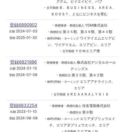
グクム、ビイエイビイ、バブ
・
Ｂ、ＢＵＳＩＮＥＳＳ、ＡＲＥＡ、
文字商標
ＢＯＯＳＴ、ともにビジネスを育む
登録6890902
・
YDM株式会社
商標権者・商標出願人
2024-07-03
・
第３５類、第３９類、第４０類
出願
商標区分
2025-01-30
・
ワイデイエムエリアビ
登録
称呼(呼称)・ネーミング
ン、ワイデイエム、エリアビン、エリア
・
ＹＤＭエリア便
文字商標
登録6821986
・
株式会社デジタルホール
商標権者・商標出願人
2024-01-15
ディングス
出願
2024-07-08
・
第３５類、第４２類
登録
商標区分
・
エリアアナライシス、
称呼(呼称)・ネーミング
エリア
・
ＡＲＥＡＡＮＡＬＹＳＩＳ
文字商標
登録6832254
・
住友電装株式会社
商標権者・商標出願人
2023-11-10
・
第９類
出願
商標区分
2024-08-08
・
エリアダブリュウエイ
登録
称呼(呼称)・ネーミング
チ、エリアダブリュウエッチ、エリア
・
エリアＷ／Ｈ
文字商標