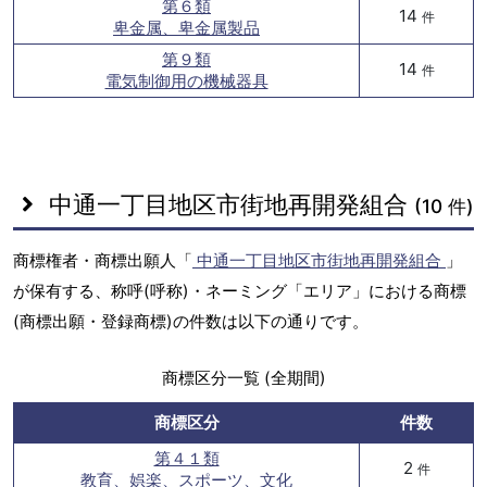
第６類
14
件
卑金属、卑金属製品
第９類
14
件
電気制御用の機械器具
中通一丁目地区市街地再開発組合
(10 件)
商標権者・商標出願人「
中通一丁目地区市街地再開発組合
」
が保有する、称呼(呼称)・ネーミング「エリア」における商標
(商標出願・登録商標)の件数は以下の通りです。
商標区分一覧 (全期間)
商標区分
件数
第４１類
2
件
教育、娯楽、スポーツ、文化