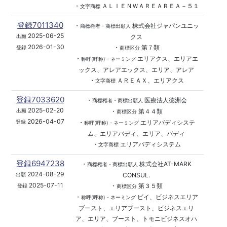
・
ＡＬＩＥＮＷＡＲＥＡＲＥＡ－５１
文字商標
登録7011340
・
株式会社ジャパンユニッ
商標権者・商標出願人
2025-06-25
クス
出願
2026-01-30
・
第７類
登録
商標区分
・
エリアクス、エリアエ
称呼(呼称)・ネーミング
ックス、アレアエックス、エリア、アレア
・
ＡＲＥＡＸ、エリアクス
文字商標
登録7033620
・
医療法人徳洲会
商標権者・商標出願人
2025-02-20
・
第４４類
出願
商標区分
2026-04-07
・
エリアバディシステ
登録
称呼(呼称)・ネーミング
ム、エリアバディ、エリア、バディ
・
エリアバディシステム
文字商標
登録6947238
・
株式会社AT-MARK
商標権者・商標出願人
2024-08-29
CONSUL.
出願
2025-07-11
・
第３５類
登録
商標区分
・
ビイ、ビジネスエリア
称呼(呼称)・ネーミング
ブースト、エリアブースト、ビジネスエリ
ア、エリア、ブースト、トモニビジネスオハ