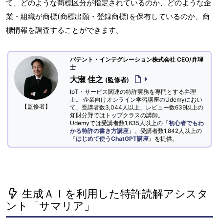
て、どのような商標区分が指定されているのか、どのような企
業・組織が商標(商標出願・登録商標)を保有しているのか、商
標情報を調査することができます。
パテント・インテグレーション株式会社 CEO/弁理
士
大瀬 佳之
(監修者)
IoT・サービス関連の特許実務を専門とする弁理
士。 企業向けオンライン学習講座のUdemyにおい
【監修者】
て、受講者数3,044人以上、レビュー数639以上の
知財分野ではトップクラスの講師。
Udemyでは受講者数1,635人以上の『
初心者でもわ
かる特許の書き方講座
』、受講者数1,842人以上の
『
はじめて使うChatGPT講座
』を提供。
生成ＡＩを利用した特許読解アシスタ
ント「サマリア」