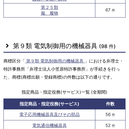
第２５類
67
件
服、履物
第９類 電気制御用の機械器具
(98 件)
商標区分「
第９類 電気制御用の機械器具
」における弁理士・
特許事務所「弁理士法人小笠原特許事務所」が手続きを行っ
た、商標(商標出願・登録商標)の件数は以下の通りです。
指定商品・指定役務(サービス)一覧 (全期間)
指定商品・指定役務(サービス)
件数
電子応用機械器具及びその部品
56
件
電気通信機械器具
52
件