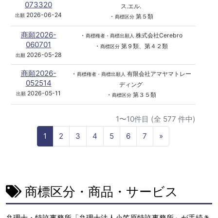
073320
ス.エル.
2026-06-24
出願
・
第５類
商標区分
商願2026-
・
株式会社Cerebro
商標権者・商標出願人
060701
・
第９類、第４２類
商標区分
2026-05-28
出願
商願2026-
・
有限会社アマヤマトレー
商標権者・商標出願人
052514
ディング
2026-05-11
出願
・
第３５類
商標区分
1〜10件目 (全 577 件中)
N
1
2
3
4
5
6
7
»
e
x
t
商標区分・商品・サービス
弁理士・特許事務所「弁理士法人小笠原特許事務所」が手続き