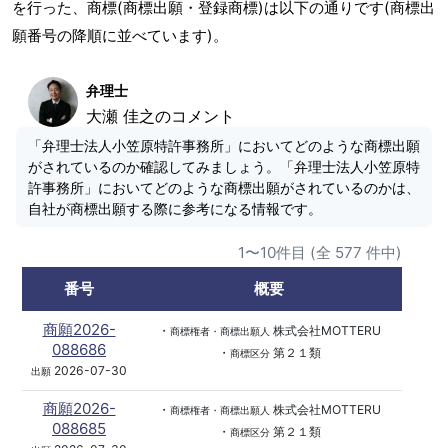
を行った、商標(商標出願・登録商標)は以下の通りです(商標出
願番号の降順に並べています)。
弁理士
大瀬 佳之のコメント
「弁理士法人小笠原特許事務所」においてどのような商標出願
がされているのか確認してみましょう。「弁理士法人小笠原特
許事務所」においてどのような商標出願がされているのかは、
自社が商標出願する際に参考になる情報です。
1〜10件目 (全 577 件中)
番号
概要
商願2026-
・
株式会社MOTTERU
商標権者・商標出願人
088686
・
第２１類
商標区分
2026-07-30
出願
商願2026-
・
株式会社MOTTERU
商標権者・商標出願人
088685
・
第２１類
商標区分