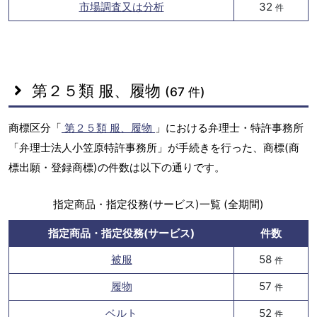
市場調査又は分析
32
件
第２５類 服、履物
(67 件)
商標区分「
第２５類 服、履物
」における弁理士・特許事務所
「弁理士法人小笠原特許事務所」が手続きを行った、商標(商
標出願・登録商標)の件数は以下の通りです。
指定商品・指定役務(サービス)一覧 (全期間)
指定商品・指定役務(サービス)
件数
被服
58
件
履物
57
件
ベルト
52
件