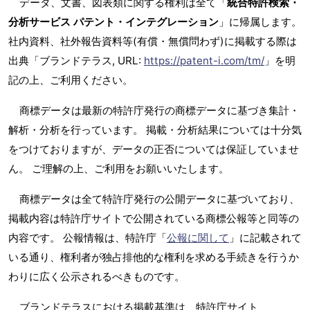
データ、文書、図表類に関する権利は全て「
統合特許検索・
分析サービス パテント・インテグレーション
」に帰属します。
社内資料、社外報告資料等(有償・無償問わず)に掲載する際は
出典「ブランドテラス, URL:
https://patent-i.com/tm/
」を明
記の上、ご利用ください。
商標データは最新の特許庁発行の商標データに基づき集計・
解析・分析を行っています。 掲載・分析結果については十分気
をつけておりますが、データの正否については保証していませ
ん。 ご理解の上、ご利用をお願いいたします。
商標データは全て特許庁発行の公開データに基づいており、
掲載内容は特許庁サイトで公開されている商標公報等と同等の
内容です。 公報情報は、特許庁「
公報に関して
」に記載されて
いる通り、権利者が独占排他的な権利を求める手続きを行うか
わりに広く公示されるべきものです。
ブランドテラスにおける掲載基準は、特許庁サイト