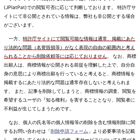
(JPlatPat)での閲覧可否に応じて判断しております。 特許庁サ
イトにて非公開とされている情報は、弊社も非公開とする場合
がございます。
一方、
特許庁サイトにて閲覧可能な情報は通常、掲載にあた
り法的な問題（名誉毀損等）がなく表現の自由の範囲内と考え
られることから削除依頼等には応じておりません
。 なお、商標
出願人は、商標情報が公開される前提を理解した上で、自分自
身の意思により商標出願を行っていると考えると、商標情報を
掲載するにあたり法的な問題は通常存在しないと考えられま
す。 また、記事を削除してしまうと、商標情報の調査、閲覧を
希望するユーザの『知る権利』を害することとなり、閲覧者に
不利益が生じてしまうためです。
なお、個人の氏名等の個人情報等の削除を含む情報削除に関
するお問い合わせは「
削除申請フォーム
」より必要事項を記載
し、送信してください。 その他、本サービスについてお気づき