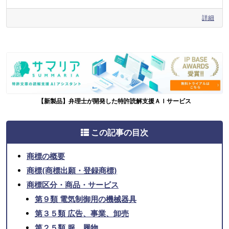
詳細
【新製品】弁理士が開発した特許読解支援ＡＩサービス
この記事の目次
商標の概要
商標(商標出願・登録商標)
商標区分・商品・サービス
第９類 電気制御用の機械器具
第３５類 広告、事業、卸売
第２５類 服、履物