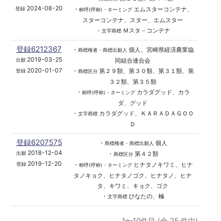
2024-08-20
・
エムスターコンテナ、
登録
称呼(呼称)・ネーミング
スターコンテナ、スター、エムスター
・
Ｍスタ－コンテナ
文字商標
登録6212367
・
個人、宮崎県経済農業協
商標権者・商標出願人
2019-03-25
同組合連合会
出願
2020-01-07
・
第２９類、第３０類、第３１類、第
登録
商標区分
３２類、第３５類
・
カラダグッド、カラ
称呼(呼称)・ネーミング
ダ、グッド
・
カラダグッド、ＫＡＲＡＤＡＧＯＯ
文字商標
Ｄ
登録6207575
・
個人
商標権者・商標出願人
2018-12-04
・
第４２類
出願
商標区分
2019-12-20
・
ヒナタノキワミ、ヒナ
登録
称呼(呼称)・ネーミング
タノキョク、ヒナタノゴク、ヒナタノ、ヒナ
タ、キワミ、キョク、ゴク
・
ひなたの、極
文字商標
1〜10件目 (全 25 件中)