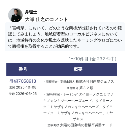
弁理士
大瀬 佳之のコメント
「宮崎県」において、どのような商標が出願されているのか確
認してみましょう。地域密着型のローカルビジネスにおいて
は、地域特有の文化や風土を反映したネーミングやロゴについ
て商標権を取得することが効果的です。
1〜10件目 (全 232 件中)
番号
概要
登録7058913
・
株式会社河内屋ジェノス
商標権者・商標出願人
2025-10-08
・
第３２類
出願
商標区分
2026-06-26
・
タイヨーノクニミヤザ
登録
称呼(呼称)・ネーミング
キノカンキツヘーヘーズエード、タイヨーノ
クニミヤザキノカンキツヘーヘーズ、タイヨ
ーノクニミヤザキノカンキツヘーヘー、ミヤ
ザキス
・
太陽の国宮崎の柑橘平兵酢エ－ド
文字商標