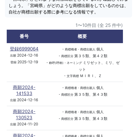
しょう。「宮崎県」がどのような商標出願をしているのかは、
自社が商標出願する際に参考になる情報です。
1〜10件目 (全 25 件中)
番号
概要
登録6999064
・
個人
商標権者・商標出願人
2024-12-16
・
第３５類、第４２類
出願
商標区分
2025-12-19
・
ミリゼット、ミリ、ゼ
登録
称呼(呼称)・ネーミング
ット
・
ＭＩＲＩ、Ｚ
文字商標
商願2024-
・
個人
商標権者・商標出願人
141533
・
第３５類、第４３類
商標区分
2024-12-16
出願
商願2024-
・
個人
商標権者・商標出願人
130523
・
第３５類、第４３類
商標区分
2024-11-20
出願
商願2024-
・
個人
商標権者・商標出願人