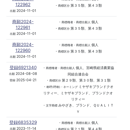
122962
・
第３５類、第４３類
商標区分
2024-11-01
出願
商願2024-
・
個人
商標権者・商標出願人
122961
・
第３５類、第４３類
商標区分
2024-11-01
出願
商願2024-
・
個人
商標権者・商標出願人
122960
・
第３５類、第４３類
商標区分
2024-11-01
出願
登録6921340
・
個人、宮崎県経済農業協
商標権者・商標出願人
2024-08-08
同組合連合会
出願
2025-04-21
・
第２９類、第３０類、第３１類
登録
商標区分
・
ミヤザキブランドクオ
称呼(呼称)・ネーミング
リティー、ミヤザキブランド、ブランドクオ
リティー
・
みやざき、ブランド、ＱＵＡＬＩＴ
文字商標
Ｙ
登録6835329
・
個人
商標権者・商標出願人
2023-11-14
・
第２１類、第４４類
出願
商標区分