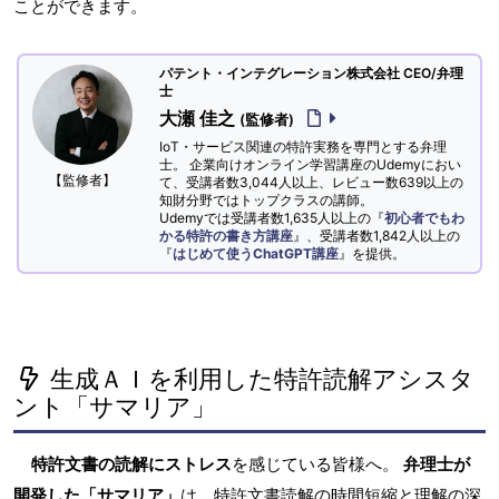
ことができます。
パテント・インテグレーション株式会社 CEO/弁理
士
大瀬 佳之
(監修者)
IoT・サービス関連の特許実務を専門とする弁理
士。 企業向けオンライン学習講座のUdemyにおい
【監修者】
て、受講者数3,044人以上、レビュー数639以上の
知財分野ではトップクラスの講師。
Udemyでは受講者数1,635人以上の『
初心者でもわ
かる特許の書き方講座
』、受講者数1,842人以上の
『
はじめて使うChatGPT講座
』を提供。
生成ＡＩを利用した特許読解アシスタ
ント「サマリア」
特許文書の読解にストレス
を感じている皆様へ。
弁理士が
開発した「サマリア」
は、特許文書読解の時間短縮と理解の深