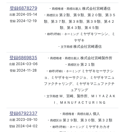
登録6878279
・
株式会社宮崎通信
商標権者・商標出願人
2024-05-14
・
第２類、第９類、第２０類、第３５
出願
商標区分
2024-12-19
類、第３７類、第３８類、第３９類、第４２
登録
類、第４３類、第４５類
・
ミヤザキツーシン、ミ
称呼(呼称)・ネーミング
ヤザキ
・
株式会社宮崎通信
文字商標
登録6869835
・
株式会社宮崎製作所
商標権者・商標出願人
2024-03-06
・
第２１類
出願
商標区分
2024-11-28
・
ミヤザキセーサクシ
登録
称呼(呼称)・ネーミング
ョ、ミヤザキセーサクジョ、ミヤザキマニュ
ファクチャリング、ミヤザキマニュファクチ
ュアリング
・
Ｍ、宮崎、製作所、ＭＩＹＡＺＡＫ
文字商標
Ｉ、ＭＡＮＵＦＡＣＴＵＲＩＮＧ
登録6792337
・
個人
商標権者・商標出願人
2023-09-10
・
第２９類、第３０類、第３２類
出願
商標区分
2024-04-02
・
ミヤザキカカオ
登録
称呼(呼称)・ネーミング