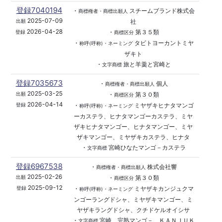
登録7040194
・
スチームブランド株式会
商標権者・商標出願人
2025-07-09
社
出願
2026-04-28
・
第３５類
登録
商標区分
・
タビトヨーカントミヤ
称呼(呼称)・ネーミング
ザキト
・
旅と羊羹と宮崎と
文字商標
登録7035673
・
個人
商標権者・商標出願人
2025-03-25
・
第３０類
出願
商標区分
2026-04-14
・
ミヤザキヒナタマンゴ
登録
称呼(呼称)・ネーミング
ーカステラ、ヒナタマンゴーカステラ、ミヤ
ザキヒナタマンゴー、ヒナタマンゴー、ミヤ
ザキマンゴー、ミヤザキカステラ、ヒナタ
・
宮崎ひなたマンゴ－カステラ
文字商標
登録6967538
・
株式会社響
商標権者・商標出願人
2025-02-26
・
第３０類
出願
商標区分
2025-09-12
・
ミヤザキカンジュクマ
登録
称呼(呼称)・ネーミング
ンゴーラングドシャ、ミヤザキマンゴー、ミ
ヤザキラングドシャ、クチドケルオイシサ
・
宮崎、完熟マンゴ－、ＫＡＮＪＵＫ
文字商標