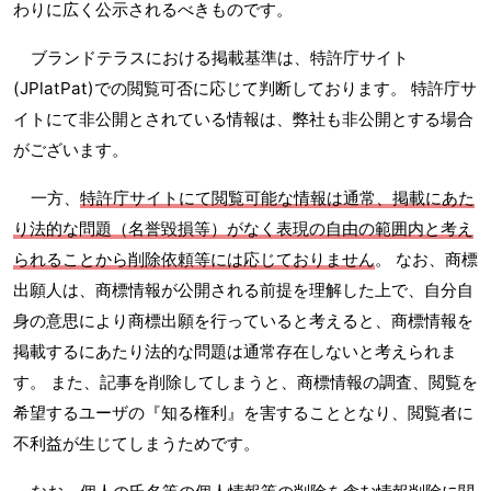
わりに広く公示されるべきものです。
ブランドテラスにおける掲載基準は、特許庁サイト
(JPlatPat)での閲覧可否に応じて判断しております。 特許庁サ
イトにて非公開とされている情報は、弊社も非公開とする場合
がございます。
一方、
特許庁サイトにて閲覧可能な情報は通常、掲載にあた
り法的な問題（名誉毀損等）がなく表現の自由の範囲内と考え
られることから削除依頼等には応じておりません
。 なお、商標
出願人は、商標情報が公開される前提を理解した上で、自分自
身の意思により商標出願を行っていると考えると、商標情報を
掲載するにあたり法的な問題は通常存在しないと考えられま
す。 また、記事を削除してしまうと、商標情報の調査、閲覧を
希望するユーザの『知る権利』を害することとなり、閲覧者に
不利益が生じてしまうためです。