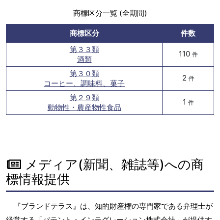
商標区分一覧 (全期間)
商標区分
件数
第３３類
110
件
酒類
第３０類
2
件
コーヒー、調味料、菓子
第２９類
1
件
動物性・農産物性食品
メディア(新聞、雑誌等)への商
標情報提供
『ブランドテラス』は、知的財産権の専門家である弁理士が
経営する「パテント・インテグレーション株式会社」が提供す