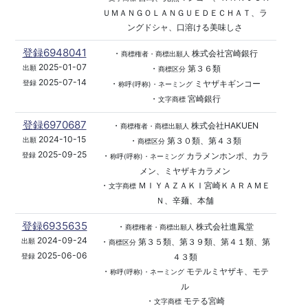
ＵＭＡＮＧＯＬＡＮＧＵＥＤＥＣＨＡＴ、ラ
ングドシャ、口溶ける美味しさ
登録6948041
・
株式会社宮崎銀行
商標権者・商標出願人
2025-01-07
・
第３６類
出願
商標区分
2025-07-14
・
ミヤザキギンコー
登録
称呼(呼称)・ネーミング
・
宮崎銀行
文字商標
登録6970687
・
株式会社HAKUEN
商標権者・商標出願人
2024-10-15
・
第３０類、第４３類
出願
商標区分
2025-09-25
・
カラメンホンポ、カラ
登録
称呼(呼称)・ネーミング
メン、ミヤザキカラメン
・
ＭＩＹＡＺＡＫＩ宮崎ＫＡＲＡＭＥ
文字商標
Ｎ、辛麺、本舗
登録6935635
・
株式会社進鳳堂
商標権者・商標出願人
2024-09-24
・
第３５類、第３９類、第４１類、第
出願
商標区分
2025-06-06
４３類
登録
・
モテルミヤザキ、モテ
称呼(呼称)・ネーミング
ル
・
モテる宮崎
文字商標