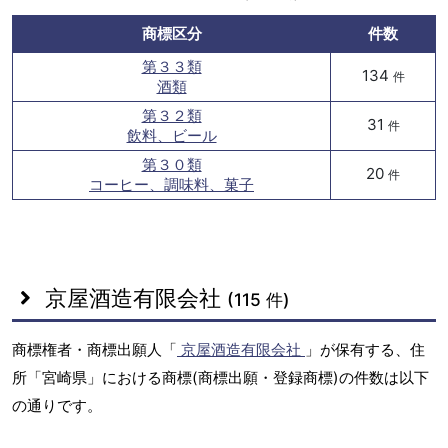
商標区分
件数
第３３類
134
件
酒類
第３２類
31
件
飲料、ビール
第３０類
20
件
コーヒー、調味料、菓子
京屋酒造有限会社
(115 件)
商標権者・商標出願人「
京屋酒造有限会社
」が保有する、住
所「宮崎県」における商標(商標出願・登録商標)の件数は以下
の通りです。