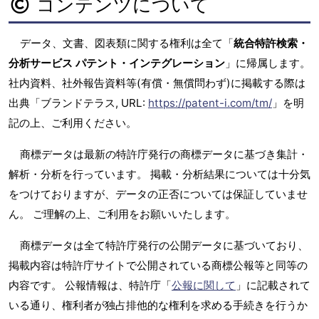
コンテンツについて
データ、文書、図表類に関する権利は全て「
統合特許検索・
分析サービス パテント・インテグレーション
」に帰属します。
社内資料、社外報告資料等(有償・無償問わず)に掲載する際は
出典「ブランドテラス, URL:
https://patent-i.com/tm/
」を明
記の上、ご利用ください。
商標データは最新の特許庁発行の商標データに基づき集計・
解析・分析を行っています。 掲載・分析結果については十分気
をつけておりますが、データの正否については保証していませ
ん。 ご理解の上、ご利用をお願いいたします。
商標データは全て特許庁発行の公開データに基づいており、
掲載内容は特許庁サイトで公開されている商標公報等と同等の
内容です。 公報情報は、特許庁「
公報に関して
」に記載されて
いる通り、権利者が独占排他的な権利を求める手続きを行うか