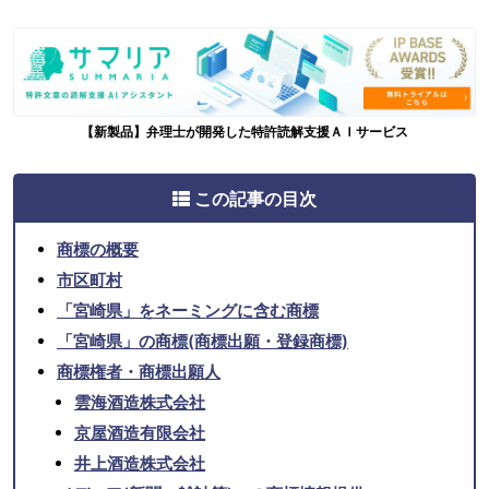
【新製品】弁理士が開発した特許読解支援ＡＩサービス
この記事の目次
商標の概要
市区町村
「宮崎県」をネーミングに含む商標
「宮崎県」の商標(商標出願・登録商標)
商標権者・商標出願人
雲海酒造株式会社
京屋酒造有限会社
井上酒造株式会社