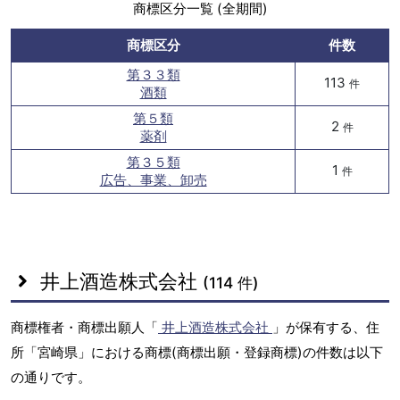
商標区分一覧 (全期間)
商標区分
件数
第３３類
113
件
酒類
第５類
2
件
薬剤
第３５類
1
件
広告、事業、卸売
井上酒造株式会社
(114 件)
商標権者・商標出願人「
井上酒造株式会社
」が保有する、住
所「宮崎県」における商標(商標出願・登録商標)の件数は以下
の通りです。