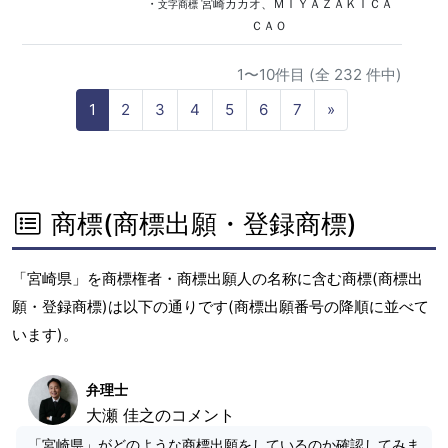
・
宮崎カカオ、ＭＩＹＡＺＡＫＩＣＡ
文字商標
ＣＡＯ
1〜10件目 (全 232 件中)
N
1
2
3
4
5
6
7
»
e
x
t
商標(商標出願・登録商標)
「宮崎県」を商標権者・商標出願人の名称に含む商標(商標出
願・登録商標)は以下の通りです(商標出願番号の降順に並べて
います)。
弁理士
大瀬 佳之のコメント
「宮崎県」がどのような商標出願をしているのか確認してみま