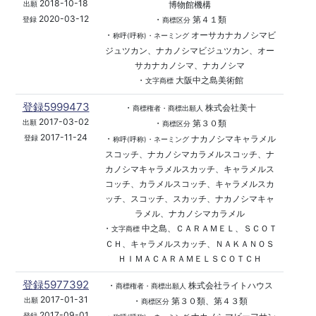
2018-10-18
博物館機構
出願
2020-03-12
・
第４１類
登録
商標区分
・
オーサカナカノシマビ
称呼(呼称)・ネーミング
ジュツカン、ナカノシマビジュツカン、オー
サカナカノシマ、ナカノシマ
・
大阪中之島美術館
文字商標
登録5999473
・
株式会社美十
商標権者・商標出願人
2017-03-02
・
第３０類
出願
商標区分
2017-11-24
・
ナカノシマキャラメル
登録
称呼(呼称)・ネーミング
スコッチ、ナカノシマカラメルスコッチ、ナ
カノシマキャラメルスカッチ、キャラメルス
コッチ、カラメルスコッチ、キャラメルスカ
ッチ、スコッチ、スカッチ、ナカノシマキャ
ラメル、ナカノシマカラメル
・
中之島、ＣＡＲＡＭＥＬ、ＳＣＯＴ
文字商標
ＣＨ、キャラメルスカッチ、ＮＡＫＡＮＯＳ
ＨＩＭＡＣＡＲＡＭＥＬＳＣＯＴＣＨ
登録5977392
・
株式会社ライトハウス
商標権者・商標出願人
2017-01-31
・
第３０類、第４３類
出願
商標区分
2017-09-01
登録