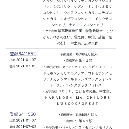
オサク、シオザワイシウチナカノシマシズオ
サク、シズオサク、シズオ、ミナミウオヌマ
コシヒカリ、ウオヌマコシヒカリ、エチゴコ
シヒカリ、シオザワコシヒカリ、イシウチコ
シヒカリ、ナカノシマコシヒカリ
・
最高級南魚沼産、特別栽培米こしひ
文字商標
かり、ゆきのまい、雪之舞、魚沼、越後、塩
沢石打、中之島、志津夫作
登録6411552
・
個人
商標権者・商標出願人
2021-01-07
・
第４１類
出願
商標区分
2021-07-05
・
エヌシイビイエフ、コ
登録
称呼(呼称)・ネーミング
ドモホンノモリナカノシマ、コドモホンノモ
リ、ナカノシマチルドレンズブックフォレス
ト、チルドレンズブックフォレスト
・
ＮＣＢＦ、こども本の森、中之島、
文字商標
ＮＡＫＡＮＯＳＨＩＭＡ、ＣＨＩＬＤＲＥ
Ｎ’ＳＢＯＯＫＦＯＲＥＳＴ
登録6411550
・
個人
商標権者・商標出願人
2021-01-07
・
第４１類
出願
商標区分
2021-07-05
・
コドモホンノモリナカ
登録
称呼(呼称)・ネーミング