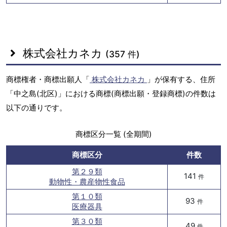
株式会社カネカ
(357 件)
商標権者・商標出願人「
株式会社カネカ
」が保有する、住所
「中之島(北区)」における商標(商標出願・登録商標)の件数は
以下の通りです。
商標区分一覧 (全期間)
商標区分
件数
第２９類
141
件
動物性・農産物性食品
第１０類
93
件
医療器具
第３０類
49
件