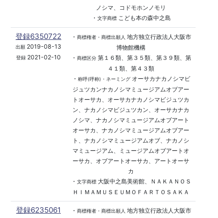
ノシマ、コドモホンノモリ
・
こども本の森中之島
文字商標
登録6350722
・
地方独立行政法人大阪市
商標権者・商標出願人
2019-08-13
博物館機構
出願
2021-02-10
・
第１６類、第３５類、第３９類、第
登録
商標区分
４１類、第４３類
・
オーサカナカノシマビ
称呼(呼称)・ネーミング
ジュツカンナカノシマミュージアムオブアー
トオーサカ、オーサカナカノシマビジュツカ
ン、ナカノシマビジュツカン、オーサカナカ
ノシマ、ナカノシマミュージアムオブアート
オーサカ、ナカノシマミュージアムオブアー
ト、ナカノシマミュージアムオブ、ナカノシ
マミュージアム、ミュージアムオブアートオ
ーサカ、オブアートオーサカ、アートオーサ
カ
・
大阪中之島美術館、ＮＡＫＡＮＯＳ
文字商標
ＨＩＭＡＭＵＳＥＵＭＯＦＡＲＴＯＳＡＫＡ
登録6235061
・
地方独立行政法人大阪市
商標権者・商標出願人