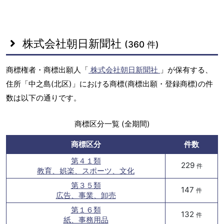
株式会社朝日新聞社
(360 件)
商標権者・商標出願人「
株式会社朝日新聞社
」が保有する、
住所「中之島(北区)」における商標(商標出願・登録商標)の件
数は以下の通りです。
商標区分一覧 (全期間)
商標区分
件数
第４１類
229
件
教育、娯楽、スポーツ、文化
第３５類
147
件
広告、事業、卸売
第１６類
132
件
紙、事務用品