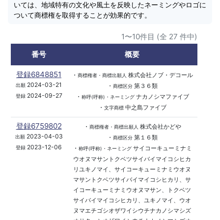
いては、地域特有の文化や風土を反映したネーミングやロゴに
ついて商標権を取得することが効果的です。
1〜10件目 (全 27 件中)
番号
概要
登録6848851
・
株式会社ノブ・デコール
商標権者・商標出願人
2024-03-21
・
第３６類
出願
商標区分
2024-09-27
・
ナカノシマファイブ
登録
称呼(呼称)・ネーミング
・
中之島ファイブ
文字商標
登録6759802
・
株式会社かどや
商標権者・商標出願人
2023-04-03
・
第１６類
出願
商標区分
2023-12-06
・
サイコーキューミナミ
登録
称呼(呼称)・ネーミング
ウオヌマサントクベツサイバイマイコシヒカ
リユキノマイ、サイコーキューミナミウオヌ
マサントクベツサイバイマイコシヒカリ、サ
イコーキューミナミウオヌマサン、トクベツ
サイバイマイコシヒカリ、ユキノマイ、ウオ
ヌマエチゴシオザワイシウチナカノシマシズ