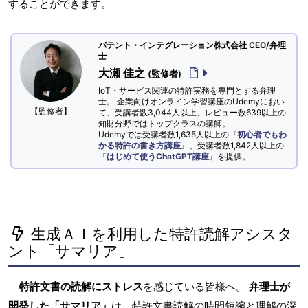
することができます。
パテント・インテグレーション株式会社 CEO/弁理
士
大瀬 佳之
(監修者)
IoT・サービス関連の特許実務を専門とする弁理
士。 企業向けオンライン学習講座のUdemyにおい
【監修者】
て、受講者数3,044人以上、レビュー数639以上の
知財分野ではトップクラスの講師。
Udemyでは受講者数1,635人以上の『
初心者でもわ
かる特許の書き方講座
』、受講者数1,842人以上の
『
はじめて使うChatGPT講座
』を提供。
生成ＡＩを利用した特許読解アシスタ
ント「サマリア」
特許文書の読解にストレス
を感じている皆様へ。
弁理士が
開発した「サマリア」
は、特許文書読解の時間短縮と理解の深