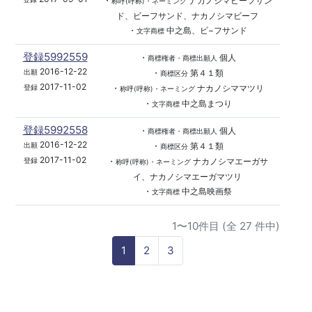
・
ナカノシマビーフサン
称呼(呼称)・ネーミング
ド、ビーフサンド、ナカノシマビーフ
・
中之島、ビ−フサンド
文字商標
登録5992559
・
個人
商標権者・商標出願人
2016-12-22
・
第４１類
出願
商標区分
2017-11-02
・
ナカノシママツリ
登録
称呼(呼称)・ネーミング
・
中之島まつり
文字商標
登録5992558
・
個人
商標権者・商標出願人
2016-12-22
・
第４１類
出願
商標区分
2017-11-02
・
ナカノシマエーガサ
登録
称呼(呼称)・ネーミング
イ、ナカノシマエーガマツリ
・
中之島映画祭
文字商標
1〜10件目 (全 27 件中)
1
2
3