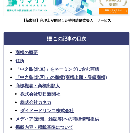
【新製品】弁理士が開発した特許読解支援ＡＩサービス
この記事の目次
商標の概要
住所
「中之島(北区)」をネーミングに含む商標
「中之島(北区)」の商標(商標出願・登録商標)
商標権者・商標出願人
株式会社朝日新聞社
株式会社カネカ
ダイドードリンコ株式会社
メディア(新聞、雑誌等)への商標情報提供
掲載内容・掲載基準について