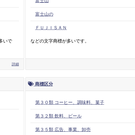
富士山
富士山の
ＦＵＪＩＳＡＮ
多いで
などの文字商標が多いです。
詳細
商標区分
第３０類 コーヒー、調味料、菓子
第３２類 飲料、ビール
第３５類 広告、事業、卸売