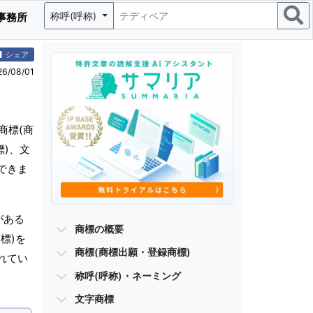
称呼(呼称)
事務所
シェア
/08/01
商標(商
標)、文
できま
がある
商標の概要
標)を
商標(商標出願・登録商標)
れてい
称呼(呼称)・ネーミング
文字商標