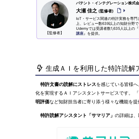
パテント・インテグレーション株式会社
大瀬 佳之
(監修者)
IoT・サービス関連の特許実務を専門
上、レビュー数639以上の知財分野
Udemyでは受講者数1,635人以上の『
【監修者】
講座
』を提供。
生成ＡＩを利用した特許読解
特許文書の読解にストレス
を感じている皆様
化を実現するＡＩアシスタントサービスです。 
明評価
など知財担当者に寄り添う様々な機能を提
特許読解アシスタント「サマリア」
の詳細は、