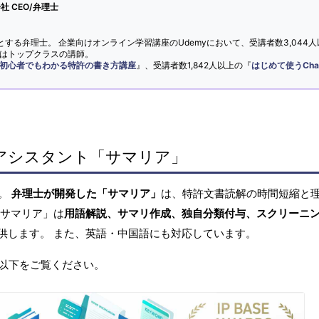
 CEO/弁理士
とする弁理士。 企業向けオンライン学習講座のUdemyにおいて、受講者数3,044人
ではトップクラスの講師。
初心者でもわかる特許の書き方講座
』、受講者数1,842人以上の『
はじめて使うCha
アシスタント「サマリア」
へ。
弁理士が開発した「サマリア」
は、特許文書読解の時間短縮と
「サマリア」は
用語解説、サマリ作成、独自分類付与、スクリーニ
供します。 また、英語・中国語にも対応しています。
以下をご覧ください。