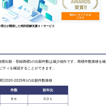
弁理士が開発した特許読解支援ＡＩサービス
商標(商標出願・登録商標)の出願件数は減少傾向です。商標件数推移を
ビティを確認することができます。
(2020-2025年)の出願件数推移
件数
前年比
9
0.0
件
%