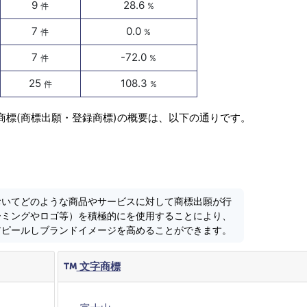
9
28.6
件
%
7
0.0
件
%
7
-72.0
件
%
25
108.3
件
%
商標(商標出願・登録商標)の概要は、以下の通りです。
おいてどのような商品やサービスに対して商標出願が行
ーミングやロゴ等）を積極的にを使用することにより、
アピールしブランドイメージを高めることができます。
文字商標