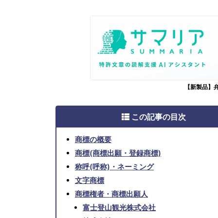
【新製品】
この記事の目次
商標の概要
商標(商標出願・登録商標)
称呼(呼称)・ネーミング
文字商標
商標権者・商標出願人
富士登山観光株式会社