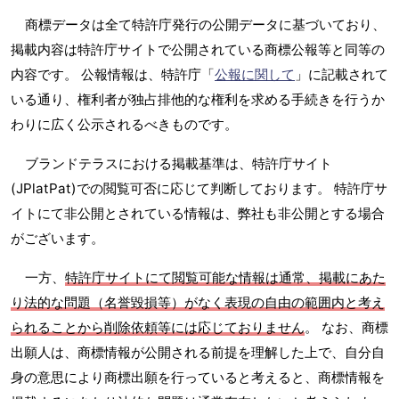
商標データは全て特許庁発行の公開データに基づいており、
掲載内容は特許庁サイトで公開されている商標公報等と同等の
内容です。 公報情報は、特許庁「
公報に関して
」に記載されて
いる通り、権利者が独占排他的な権利を求める手続きを行うか
わりに広く公示されるべきものです。
ブランドテラスにおける掲載基準は、特許庁サイト
(JPlatPat)での閲覧可否に応じて判断しております。 特許庁サ
イトにて非公開とされている情報は、弊社も非公開とする場合
がございます。
一方、
特許庁サイトにて閲覧可能な情報は通常、掲載にあた
り法的な問題（名誉毀損等）がなく表現の自由の範囲内と考え
られることから削除依頼等には応じておりません
。 なお、商標
出願人は、商標情報が公開される前提を理解した上で、自分自
身の意思により商標出願を行っていると考えると、商標情報を