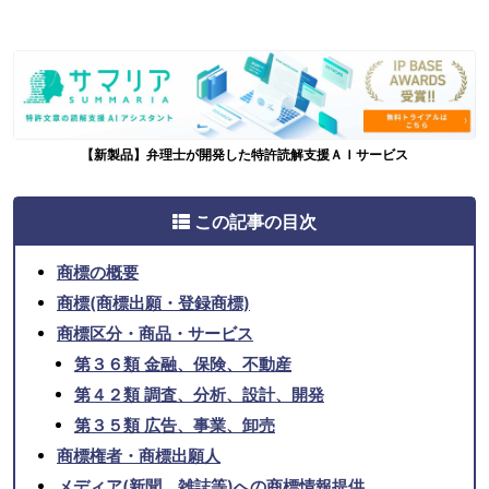
【新製品】弁理士が開発した特許読解支援ＡＩサービス
この記事の目次
商標の概要
商標(商標出願・登録商標)
商標区分・商品・サービス
第３６類 金融、保険、不動産
第４２類 調査、分析、設計、開発
第３５類 広告、事業、卸売
商標権者・商標出願人
メディア(新聞、雑誌等)への商標情報提供