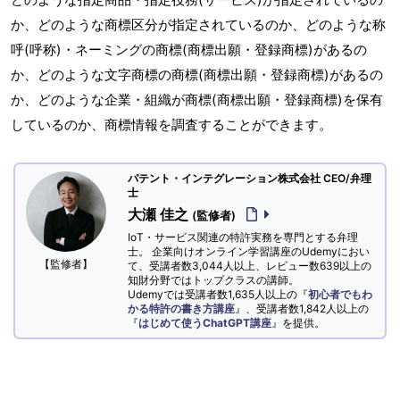
か、どのような商標区分が指定されているのか、どのような称
呼(呼称)・ネーミングの商標(商標出願・登録商標)があるの
か、どのような文字商標の商標(商標出願・登録商標)があるの
か、どのような企業・組織が商標(商標出願・登録商標)を保有
しているのか、商標情報を調査することができます。
パテント・インテグレーション株式会社 CEO/弁理
士
大瀬 佳之
(監修者)
IoT・サービス関連の特許実務を専門とする弁理
士。 企業向けオンライン学習講座のUdemyにおい
【監修者】
て、受講者数3,044人以上、レビュー数639以上の
知財分野ではトップクラスの講師。
Udemyでは受講者数1,635人以上の『
初心者でもわ
かる特許の書き方講座
』、受講者数1,842人以上の
『
はじめて使うChatGPT講座
』を提供。