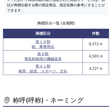
社が商標出願する際の指定商品、指定役務の参考にすることが
できます。
商標区分一覧 (全期間)
商標区分
件数
第１６類
9,313
件
紙、事務用品
第９類
4,593
件
電気制御用の機械器具
第４１類
4,221
件
教育、娯楽、スポーツ、文化
称呼(呼称)・ネーミング