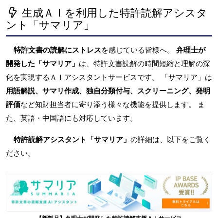
生成ＡＩを利用した特許読解アシスタ
ント「サマリア」
特許文書の読解にストレス
を感じている皆様へ。
弁理士が
開発した「サマリア」
は、特許文書読解の時間短縮と理解の深
化を実現するＡＩアシスタントサービスです。 「サマリア」は
用語解説、サマリ作成、独自分類付与、スクリーニング、発明
評価
など知財担当者に寄り添う様々な機能を提供します。 ま
た、英語・中国語にも対応しています。
特許読解アシスタント「サマリア」
の詳細は、以下をご覧く
ださい。