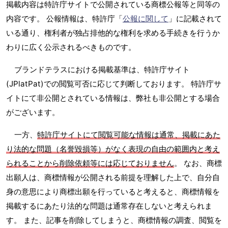
掲載内容は特許庁サイトで公開されている商標公報等と同等の
内容です。 公報情報は、特許庁「
公報に関して
」に記載されて
いる通り、権利者が独占排他的な権利を求める手続きを行うか
わりに広く公示されるべきものです。
ブランドテラスにおける掲載基準は、特許庁サイト
(JPlatPat)での閲覧可否に応じて判断しております。 特許庁サ
イトにて非公開とされている情報は、弊社も非公開とする場合
がございます。
一方、
特許庁サイトにて閲覧可能な情報は通常、掲載にあた
り法的な問題（名誉毀損等）がなく表現の自由の範囲内と考え
られることから削除依頼等には応じておりません
。 なお、商標
出願人は、商標情報が公開される前提を理解した上で、自分自
身の意思により商標出願を行っていると考えると、商標情報を
掲載するにあたり法的な問題は通常存在しないと考えられま
す。 また、記事を削除してしまうと、商標情報の調査、閲覧を