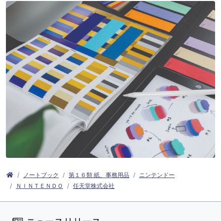
ノートブック
第１６類 紙、事務用品
ニンテンドー
ＮＩＮＴＥＮＤＯ
任天堂株式会社