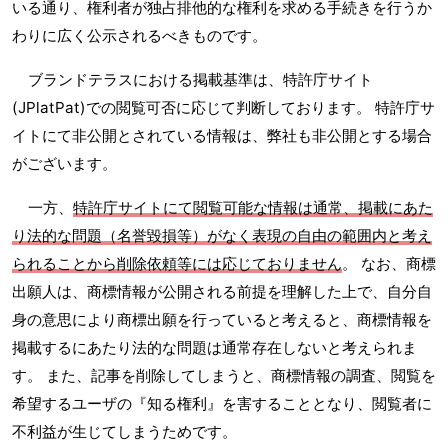
いる通り、権利者が独占排他的な権利を求める手続きを行うか
わりに広く公示されるべきものです。
ブランドテラスにおける掲載基準は、特許庁サイト
(JPlatPat)での閲覧可否に応じて判断しております。 特許庁サ
イトにて非公開とされている情報は、弊社も非公開とする場合
がございます。
一方、
特許庁サイトにて閲覧可能な情報は通常、掲載にあた
り法的な問題（名誉毀損等）がなく表現の自由の範囲内と考え
られることから削除依頼等には応じておりません
。 なお、商標
出願人は、商標情報が公開される前提を理解した上で、自分自
身の意思により商標出願を行っていると考えると、商標情報を
掲載するにあたり法的な問題は通常存在しないと考えられま
す。 また、記事を削除してしまうと、商標情報の調査、閲覧を
希望するユーザの『知る権利』を害することとなり、閲覧者に
不利益が生じてしまうためです。