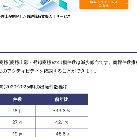
弁理士が開発した特許読解支援ＡＩサービス
年)の商標(商標出願・登録商標)の出願件数は減少傾向です。商標件数
活動のアクティビティを確認することができます。
(2020-2025年)の出願件数推移
件数
前年比
18
-33.3
件
%
27
42.1
件
%
19
-48.6
件
%