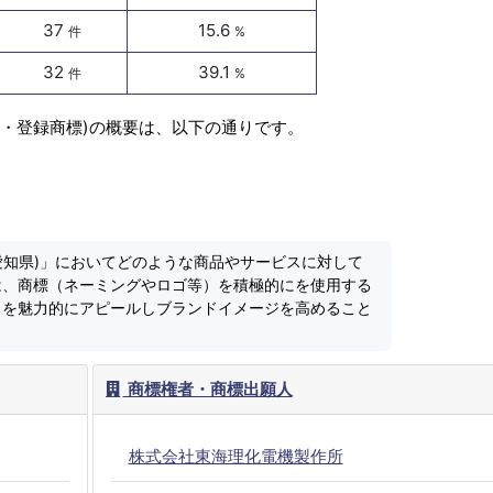
37
15.6
件
%
32
39.1
件
%
願・登録商標)の概要は、以下の通りです。
愛知県)」においてどのような商品やサービスに対して
は、商標（ネーミングやロゴ等）を積極的にを使用する
スを魅力的にアピールしブランドイメージを高めること
商標権者・商標出願人
株式会社東海理化電機製作所