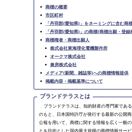
商標の概要
市区町村
「丹羽郡(愛知県)」をネーミングに含む商
「丹羽郡(愛知県)」の商標(商標出願・登録
商標権者・商標出願人
株式会社東海理化電機製作所
オークマ株式会社
兼房株式会社
メディア(新聞、雑誌等)への商標情報提供
掲載内容・掲載基準について
ブランドテラスとは
ブランドテラスは、知的財産の専門家である
のもと、日本国特許庁が発行する最新の公開商
公報を用いて、商標に関する情報を広く一般の
とを目的とした国内最大規模の商標情報サービ