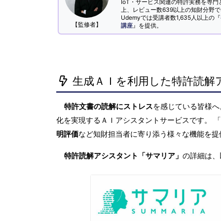
IoT・サービス関連の特許実務を専門
上、レビュー数639以上の知財分野
Udemyでは受講者数1,635人以上の『
【監修者】
講座
』を提供。
生成ＡＩを利用した特許読解
特許文書の読解にストレス
を感じている皆様
化を実現するＡＩアシスタントサービスです。 
明評価
など知財担当者に寄り添う様々な機能を提
特許読解アシスタント「サマリア」
の詳細は、