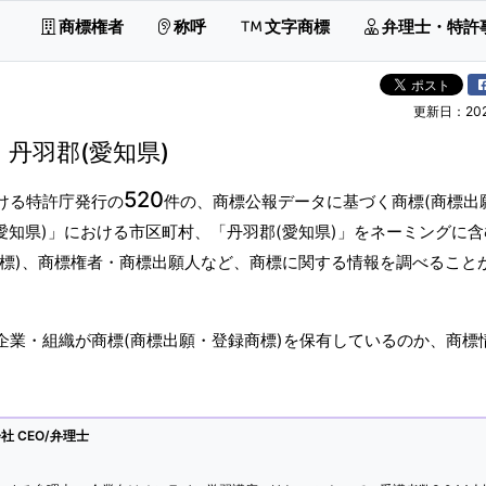
商標権者
称呼
文字商標
弁理士・特許
更新日：2026
丹羽郡(愛知県)
520
ける特許庁発行の
件の、商標公報データに基づく商標(商標出
愛知県)」における市区町村、「丹羽郡(愛知県)」をネーミングに含
商標)、商標権者・商標出願人など、商標に関する情報を調べること
企業・組織が商標(商標出願・登録商標)を保有しているのか、商標
 CEO/弁理士