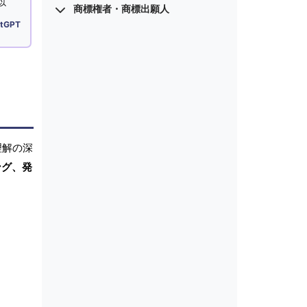
以
商標権者・商標出願人
tGPT
理解の深
ング、発