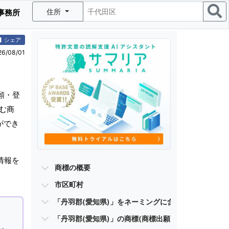
住所
事務所
シェア
/08/01
願・登
む商
ができ
情報を
商標の概要
市区町村
「丹羽郡(愛知県)」をネーミングに含む商標
「丹羽郡(愛知県)」の商標(商標出願・登録商標)