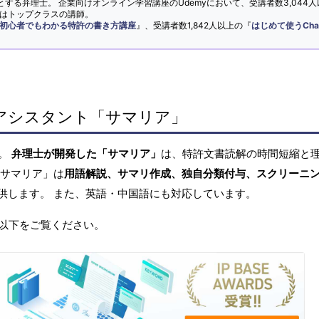
とする弁理士。 企業向けオンライン学習講座のUdemyにおいて、受講者数3,044人
ではトップクラスの講師。
初心者でもわかる特許の書き方講座
』、受講者数1,842人以上の『
はじめて使うCha
アシスタント「サマリア」
へ。
弁理士が開発した「サマリア」
は、特許文書読解の時間短縮と
「サマリア」は
用語解説、サマリ作成、独自分類付与、スクリーニ
供します。 また、英語・中国語にも対応しています。
以下をご覧ください。