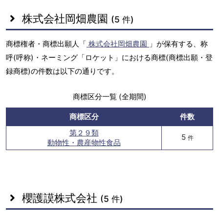
株式会社岡畑農園
(5 件)
商標権者・商標出願人「
株式会社岡畑農園
」が保有する、称
呼(呼称)・ネーミング「ロケット」における商標(商標出願・登
録商標)の件数は以下の通りです。
商標区分一覧 (全期間)
商標区分
件数
第２９類
5
件
動物性・農産物性食品
櫻護謨株式会社
(5 件)