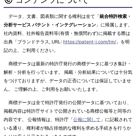
データ、文書、図表類に関する権利は全て「
統合特許検索・
分析サービス パテント・インテグレーション
」に帰属します。
社内資料、社外報告資料等(有償・無償問わず)に掲載する際は
出典「ブランドテラス, URL:
https://patent-i.com/tm/
」を明
記の上、ご利用ください。
商標データは最新の特許庁発行の商標データに基づき集計・
解析・分析を行っています。 掲載・分析結果については十分気
をつけておりますが、データの正否については保証していませ
ん。 ご理解の上、ご利用をお願いいたします。
商標データは全て特許庁発行の公開データに基づいており、
掲載内容は特許庁サイトで公開されている商標公報等と同等の
内容です。 公報情報は、特許庁「
公報に関して
」に記載されて
いる通り、権利者が独占排他的な権利を求める手続きを行うか