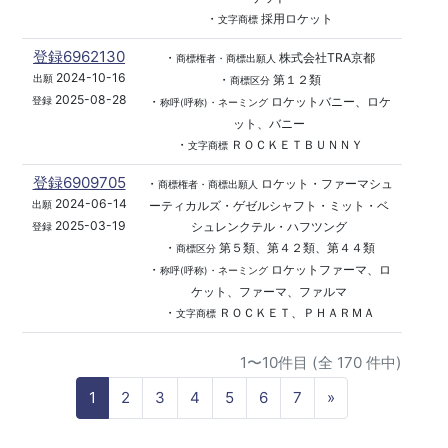
・
採用ロケット
文字商標
登録6962130
・
株式会社TRA京都
商標権者・商標出願人
2024-10-16
・
第１２類
出願
商標区分
2025-08-28
・
ロケットバニー、ロケ
登録
称呼(呼称)・ネーミング
ット、バニー
・
ＲＯＣＫＥＴＢＵＮＮＹ
文字商標
登録6909705
・
ロケット・ファーマシュ
商標権者・商標出願人
2024-06-14
ーティカルズ・ゲゼルシャフト・ミット・ベ
出願
2025-03-19
シュレンクテル・ハフツング
登録
・
第５類、第４２類、第４４類
商標区分
・
ロケットファーマ、ロ
称呼(呼称)・ネーミング
ケット、ファーマ、ファルマ
・
ＲＯＣＫＥＴ、ＰＨＡＲＭＡ
文字商標
1〜10件目 (全 170 件中)
N
1
2
3
4
5
6
7
»
e