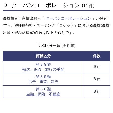
クーパンコーポレーション
(11 件)
商標権者・商標出願人「
クーパンコーポレーション
」が保有
する、称呼(呼称)・ネーミング「ロケット」における商標(商標
出願・登録商標)の件数は以下の通りです。
商標区分一覧 (全期間)
商標区分
件数
第３９類
9
件
輸送、保管、旅行の手配
第３５類
8
件
広告、事業、卸売
第３６類
8
件
金融、保険、不動産