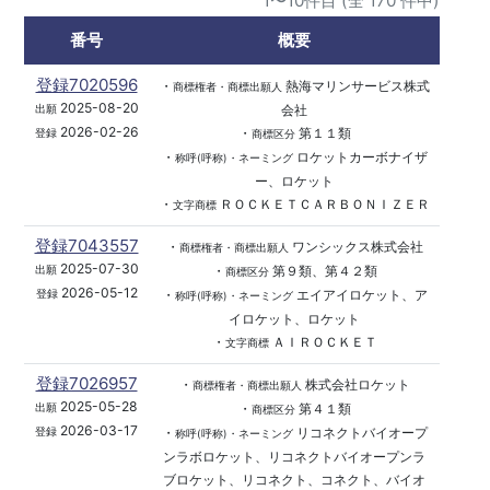
1〜10件目 (全 170 件中)
番号
概要
登録7020596
・
熱海マリンサービス株式
商標権者・商標出願人
2025-08-20
会社
出願
2026-02-26
・
第１１類
登録
商標区分
・
ロケットカーボナイザ
称呼(呼称)・ネーミング
ー、ロケット
・
ＲＯＣＫＥＴＣＡＲＢＯＮＩＺＥＲ
文字商標
登録7043557
・
ワンシックス株式会社
商標権者・商標出願人
2025-07-30
・
第９類、第４２類
出願
商標区分
2026-05-12
・
エイアイロケット、ア
登録
称呼(呼称)・ネーミング
イロケット、ロケット
・
ＡＩＲＯＣＫＥＴ
文字商標
登録7026957
・
株式会社ロケット
商標権者・商標出願人
2025-05-28
・
第４１類
出願
商標区分
2026-03-17
・
リコネクトバイオープ
登録
称呼(呼称)・ネーミング
ンラボロケット、リコネクトバイオープンラ
ブロケット、リコネクト、コネクト、バイオ