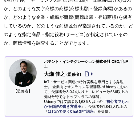
か、どのような文字商標の商標(商標出願・登録商標)があるの
か、どのような企業・組織が商標(商標出願・登録商標)を保有
しているのか、どのような商標区分が指定されているのか、ど
のような指定商品・指定役務(サービス)が指定されているの
か、商標情報を調査することができます。
パテント・インテグレーション株式会社 CEO/弁理
士
大瀬 佳之
(監修者)
IoT・サービス関連の特許実務を専門とする弁理
士。 企業向けオンライン学習講座のUdemyにおい
【監修者】
て、受講者数3,044人以上、レビュー数639以上の
知財分野ではトップクラスの講師。
Udemyでは受講者数1,635人以上の『
初心者でもわ
かる特許の書き方講座
』、受講者数1,842人以上の
『
はじめて使うChatGPT講座
』を提供。