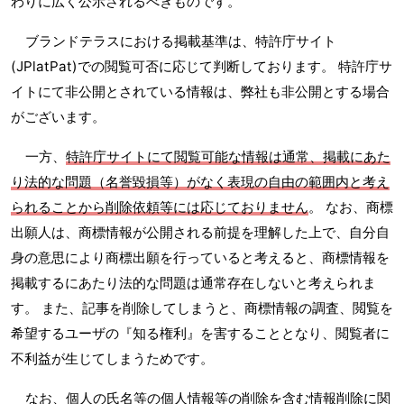
わりに広く公示されるべきものです。
ブランドテラスにおける掲載基準は、特許庁サイト
(JPlatPat)での閲覧可否に応じて判断しております。 特許庁サ
イトにて非公開とされている情報は、弊社も非公開とする場合
がございます。
一方、
特許庁サイトにて閲覧可能な情報は通常、掲載にあた
り法的な問題（名誉毀損等）がなく表現の自由の範囲内と考え
られることから削除依頼等には応じておりません
。 なお、商標
出願人は、商標情報が公開される前提を理解した上で、自分自
身の意思により商標出願を行っていると考えると、商標情報を
掲載するにあたり法的な問題は通常存在しないと考えられま
す。 また、記事を削除してしまうと、商標情報の調査、閲覧を
希望するユーザの『知る権利』を害することとなり、閲覧者に
不利益が生じてしまうためです。
なお、個人の氏名等の個人情報等の削除を含む情報削除に関