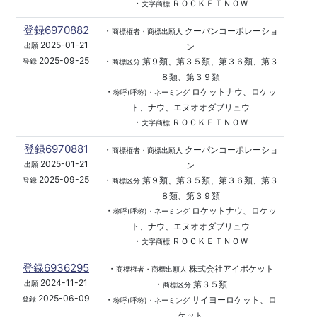
・
ＲＯＣＫＥＴＮＯＷ
文字商標
登録6970882
・
クーパンコーポレーショ
商標権者・商標出願人
2025-01-21
ン
出願
2025-09-25
・
第９類、第３５類、第３６類、第３
登録
商標区分
８類、第３９類
・
ロケットナウ、ロケッ
称呼(呼称)・ネーミング
ト、ナウ、エヌオオダブリュウ
・
ＲＯＣＫＥＴＮＯＷ
文字商標
登録6970881
・
クーパンコーポレーショ
商標権者・商標出願人
2025-01-21
ン
出願
2025-09-25
・
第９類、第３５類、第３６類、第３
登録
商標区分
８類、第３９類
・
ロケットナウ、ロケッ
称呼(呼称)・ネーミング
ト、ナウ、エヌオオダブリュウ
・
ＲＯＣＫＥＴＮＯＷ
文字商標
登録6936295
・
株式会社アイポケット
商標権者・商標出願人
2024-11-21
・
第３５類
出願
商標区分
2025-06-09
・
サイヨーロケット、ロ
登録
称呼(呼称)・ネーミング
ケット