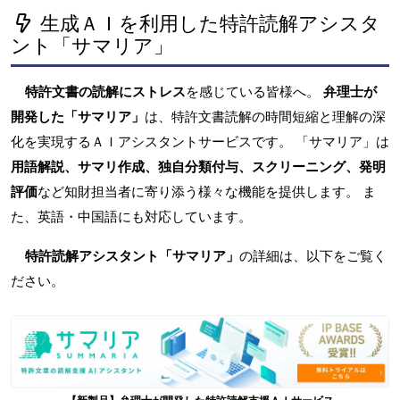
生成ＡＩを利用した特許読解アシスタ
ント「サマリア」
特許文書の読解にストレス
を感じている皆様へ。
弁理士が
開発した「サマリア」
は、特許文書読解の時間短縮と理解の深
化を実現するＡＩアシスタントサービスです。 「サマリア」は
用語解説、サマリ作成、独自分類付与、スクリーニング、発明
評価
など知財担当者に寄り添う様々な機能を提供します。 ま
た、英語・中国語にも対応しています。
特許読解アシスタント「サマリア」
の詳細は、以下をご覧く
ださい。