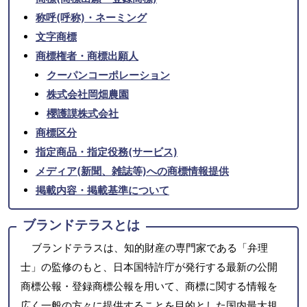
称呼(呼称)・ネーミング
文字商標
商標権者・商標出願人
クーパンコーポレーション
株式会社岡畑農園
櫻護謨株式会社
商標区分
指定商品・指定役務(サービス)
メディア(新聞、雑誌等)への商標情報提供
掲載内容・掲載基準について
ブランドテラスとは
ブランドテラスは、知的財産の専門家である「弁理
士」の監修のもと、日本国特許庁が発行する最新の公開
商標公報・登録商標公報を用いて、商標に関する情報を
広く一般の方々に提供することを目的とした国内最大規