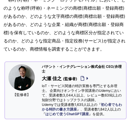
のような称呼(呼称)・ネーミングの商標(商標出願・登録商標)
があるのか、どのような文字商標の商標(商標出願・登録商標)
があるのか、どのような企業・組織が商標(商標出願・登録商
標)を保有しているのか、どのような商標区分が指定されてい
るのか、どのような指定商品・指定役務(サービス)が指定され
ているのか、商標情報を調査することができます。
パテント・インテグレーション株式会社 CEO/弁理
士
大瀬 佳之
(監修者)
IoT・サービス関連の特許実務を専門とする弁理
士。 企業向けオンライン学習講座のUdemyにおい
【監修者】
て、受講者数3,044人以上、レビュー数639以上の
知財分野ではトップクラスの講師。
Udemyでは受講者数1,635人以上の『
初心者でもわ
かる特許の書き方講座
』、受講者数1,842人以上の
『
はじめて使うChatGPT講座
』を提供。