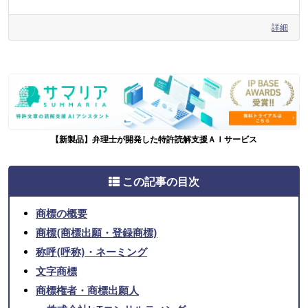
詳細
【新製品】弁理士が開発した特許読解支援ＡＩサービス
この記事の目次
商標の概要
商標(商標出願・登録商標)
称呼(呼称)・ネーミング
文字商標
商標権者・商標出願人