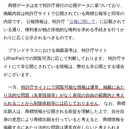
商標データは全て特許庁発行の公開データに基づいており、
掲載内容は特許庁サイトで公開されている商標公報等と同等の
内容です。 公報情報は、特許庁「
公報に関して
」に記載されて
いる通り、権利者が独占排他的な権利を求める手続きを行うか
わりに広く公示されるべきものです。
ブランドテラスにおける掲載基準は、特許庁サイト
(JPlatPat)での閲覧可否に応じて判断しております。 特許庁サ
イトにて非公開とされている情報は、弊社も非公開とする場合
がございます。
一方、
特許庁サイトにて閲覧可能な情報は通常、掲載にあた
り法的な問題（名誉毀損等）がなく表現の自由の範囲内と考え
られることから削除依頼等には応じておりません
。 なお、商標
出願人は、商標情報が公開される前提を理解した上で、自分自
身の意思により商標出願を行っていると考えると、商標情報を
掲載するにあたり法的な問題は通常存在しないと考えられま