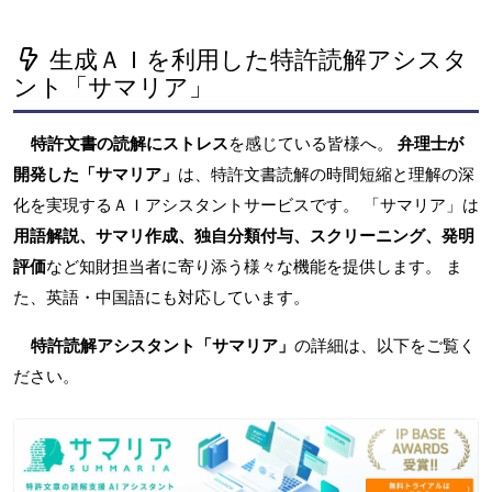
生成ＡＩを利用した特許読解アシスタ
ント「サマリア」
特許文書の読解にストレス
を感じている皆様へ。
弁理士が
開発した「サマリア」
は、特許文書読解の時間短縮と理解の深
化を実現するＡＩアシスタントサービスです。 「サマリア」は
用語解説、サマリ作成、独自分類付与、スクリーニング、発明
評価
など知財担当者に寄り添う様々な機能を提供します。 ま
た、英語・中国語にも対応しています。
特許読解アシスタント「サマリア」
の詳細は、以下をご覧く
ださい。