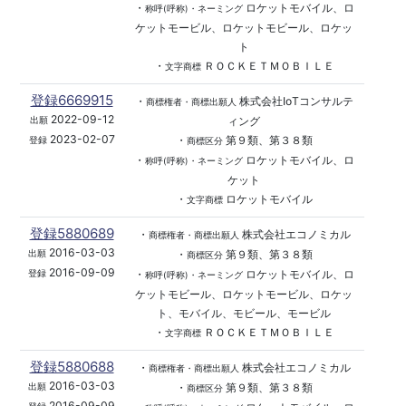
・
ロケットモバイル、ロ
称呼(呼称)・ネーミング
ケットモービル、ロケットモビール、ロケッ
ト
・
ＲＯＣＫＥＴＭＯＢＩＬＥ
文字商標
登録6669915
・
株式会社IoTコンサルテ
商標権者・商標出願人
2022-09-12
ィング
出願
2023-02-07
・
第９類、第３８類
登録
商標区分
・
ロケットモバイル、ロ
称呼(呼称)・ネーミング
ケット
・
ロケットモバイル
文字商標
登録5880689
・
株式会社エコノミカル
商標権者・商標出願人
2016-03-03
・
第９類、第３８類
出願
商標区分
2016-09-09
・
ロケットモバイル、ロ
登録
称呼(呼称)・ネーミング
ケットモビール、ロケットモービル、ロケッ
ト、モバイル、モビール、モービル
・
ＲＯＣＫＥＴＭＯＢＩＬＥ
文字商標
登録5880688
・
株式会社エコノミカル
商標権者・商標出願人
2016-03-03
・
第９類、第３８類
出願
商標区分
2016-09-09