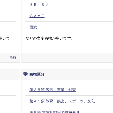
ＳＥＩＢＵ
ＳＡＶＥ
西武
多いで
などの文字商標が多いです。
詳細
商標区分
第３５類 広告、事業、卸売
第４１類 教育、娯楽、スポーツ、文化
第９類 電気制御用の機械器具