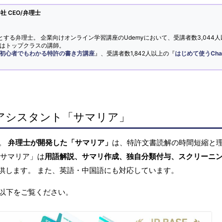
 CEO/弁理士
とする弁理士。 企業向けオンライン学習講座のUdemyにおいて、受講者数3,044人
ではトップクラスの講師。
初心者でもわかる特許の書き方講座
』、受講者数1,842人以上の『
はじめて使うCha
アシスタント「サマリア」
へ。
弁理士が開発した「サマリア」
は、特許文書読解の時間短縮と
「サマリア」は
用語解説、サマリ作成、独自分類付与、スクリーニ
供します。 また、英語・中国語にも対応しています。
以下をご覧ください。