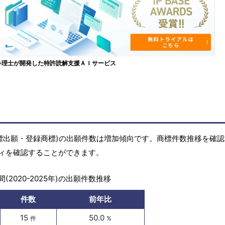
弁理士が開発した特許読解支援ＡＩサービス
標(商標出願・登録商標)の出願件数は増加傾向です。商標件数推移を確
ィを確認することができます。
(2020-2025年)の出願件数推移
件数
前年比
15
50.0
件
%