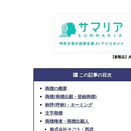
【新製品】
この記事の目次
商標の概要
商標(商標出願・登録商標)
称呼(呼称)・ネーミング
文字商標
商標権者・商標出願人
株式会社そごう・西武