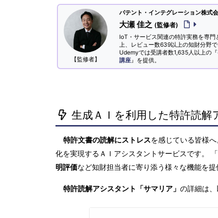
パテント・インテグレーション株式会社
大瀬 佳之
(監修者)
IoT・サービス関連の特許実務を専門
上、レビュー数639以上の知財分野
Udemyでは受講者数1,635人以上の『
【監修者】
講座
』を提供。
生成ＡＩを利用した特許読解
特許文書の読解にストレス
を感じている皆様
化を実現するＡＩアシスタントサービスです。 
明評価
など知財担当者に寄り添う様々な機能を提
特許読解アシスタント「サマリア」
の詳細は、