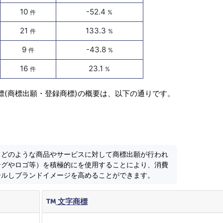
10
-52.4
件
%
21
133.3
件
%
9
-43.8
件
%
16
23.1
件
%
標(商標出願・登録商標)の概要は、以下の通りです。
てどのような商品やサービスに対して商標出願が行われ
ングやロゴ等）を積極的にを使用することにより、消費
ールしブランドイメージを高めることができます。
文字商標