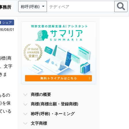
称呼(呼称)
事務所
シェア
/08/01
標(商
)、文字
きま
商標の概要
あるの
)を保
商標(商標出願・登録商標)
ている
称呼(呼称)・ネーミング
文字商標