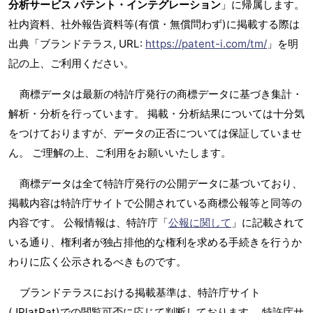
分析サービス パテント・インテグレーション
」に帰属します。
社内資料、社外報告資料等(有償・無償問わず)に掲載する際は
出典「ブランドテラス, URL:
https://patent-i.com/tm/
」を明
記の上、ご利用ください。
商標データは最新の特許庁発行の商標データに基づき集計・
解析・分析を行っています。 掲載・分析結果については十分気
をつけておりますが、データの正否については保証していませ
ん。 ご理解の上、ご利用をお願いいたします。
商標データは全て特許庁発行の公開データに基づいており、
掲載内容は特許庁サイトで公開されている商標公報等と同等の
内容です。 公報情報は、特許庁「
公報に関して
」に記載されて
いる通り、権利者が独占排他的な権利を求める手続きを行うか
わりに広く公示されるべきものです。
ブランドテラスにおける掲載基準は、特許庁サイト
(JPlatPat)での閲覧可否に応じて判断しております。 特許庁サ