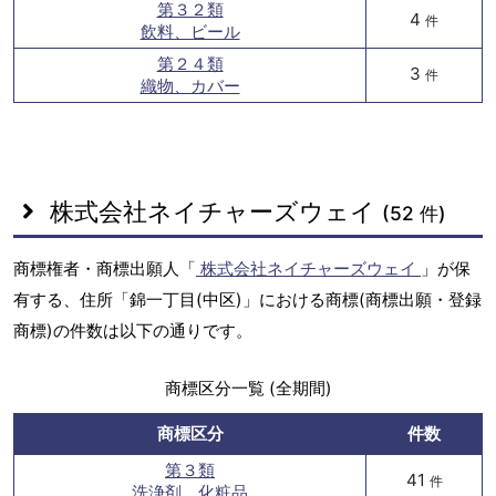
第３２類
4
件
飲料、ビール
第２４類
3
件
織物、カバー
株式会社ネイチャーズウェイ
(52 件)
商標権者・商標出願人「
株式会社ネイチャーズウェイ
」が保
有する、住所「錦一丁目(中区)」における商標(商標出願・登録
商標)の件数は以下の通りです。
商標区分一覧 (全期間)
商標区分
件数
第３類
41
件
洗浄剤、化粧品