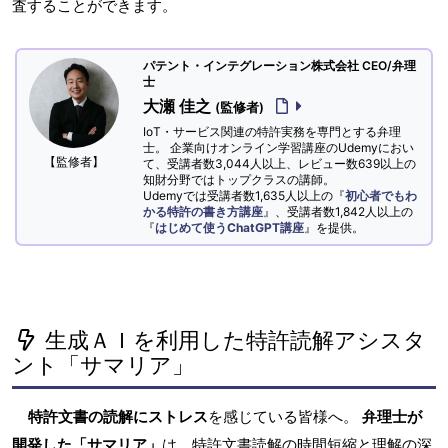
査することができます。
パテント・インテグレーション株式会社 CEO/弁理
士
大瀬 佳之
(監修者)
IoT・サービス関連の特許実務を専門とする弁理
士。 企業向けオンライン学習講座のUdemyにおい
【監修者】
て、受講者数3,044人以上、レビュー数639以上の
知財分野ではトップクラスの講師。
Udemyでは受講者数1,635人以上の『
初心者でもわ
かる特許の書き方講座
』、受講者数1,842人以上の
『
はじめて使うChatGPT講座
』を提供。
生成ＡＩを利用した特許読解アシスタ
ント「サマリア」
特許文書の読解にストレス
を感じている皆様へ。
弁理士が
開発した「サマリア」
は、特許文書読解の時間短縮と理解の深