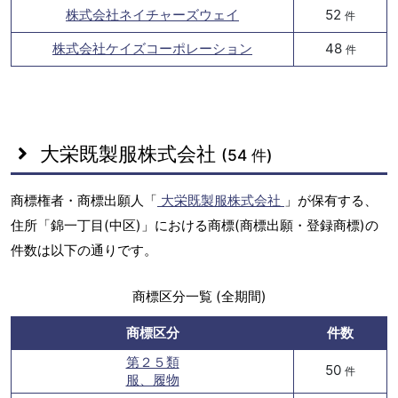
株式会社ネイチャーズウェイ
52
件
株式会社ケイズコーポレーション
48
件
大栄既製服株式会社
(54 件)
商標権者・商標出願人「
大栄既製服株式会社
」が保有する、
住所「錦一丁目(中区)」における商標(商標出願・登録商標)の
件数は以下の通りです。
商標区分一覧 (全期間)
商標区分
件数
第２５類
50
件
服、履物