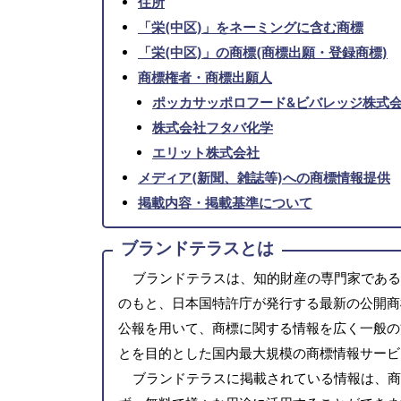
住所
「栄(中区)」をネーミングに含む商標
「栄(中区)」の商標(商標出願・登録商標)
商標権者・商標出願人
ポッカサッポロフード&ビバレッジ株式
株式会社フタバ化学
エリット株式会社
メディア(新聞、雑誌等)への商標情報提供
掲載内容・掲載基準について
ブランドテラスとは
ブランドテラスは、知的財産の専門家である
のもと、日本国特許庁が発行する最新の公開商
公報を用いて、商標に関する情報を広く一般の
とを目的とした国内最大規模の商標情報サービ
ブランドテラスに掲載されている情報は、商