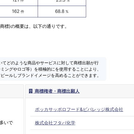
件
%
162
68.8
件
%
録商標)の概要は、以下の通りです。
おいてどのような商品やサービスに対して商標出願が行
ーミングやロゴ等）を積極的にを使用することにより、
アピールしブランドイメージを高めることができます。
商標権者・商標出願人
ポッカサッポロフード&ビバレッジ株式会社
多いで
株式会社フタバ化学