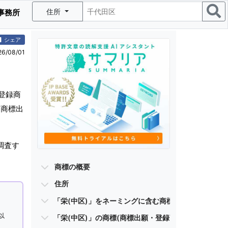
住所
事務所
シェア
/08/01
登録商
(商標出
調査す
商標の概要
住所
「栄(中区)」をネーミングに含む商標
以
「栄(中区)」の商標(商標出願・登録商標)