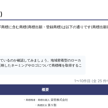
)
文字商標に含む商標(商標出願・登録商標)は以下の通りです(商標出願
れているのか確認してみましょう。地域密着型のローカ
反映したネーミングやロゴについて商標権を取得するこ
1〜10件目 (全 25 件
概要
・
栄世株式会社
商標権者・商標出願人
・
第５類
商標区分