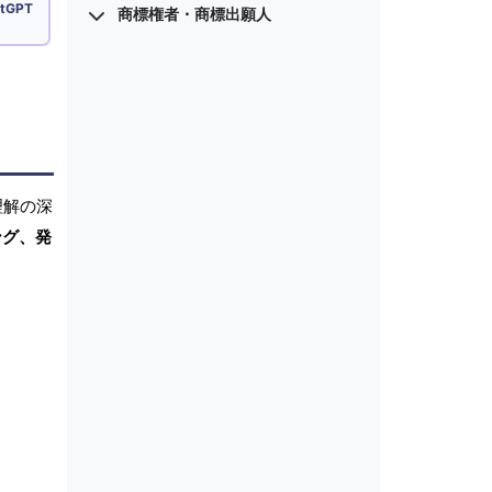
tGPT
商標権者・商標出願人
理解の深
ング、発