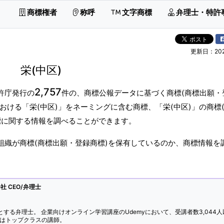
商標権者
称呼
文字商標
弁理士・特許
更新日：2026
栄(中区)
2,757
許庁発行の
件の、商標公報データに基づく商標(商標出願・
おける「栄(中区)」をネーミングに含む商標、「栄(中区)」の商標
標に関する情報を調べることができます。
組織が商標(商標出願・登録商標)を保有しているのか、商標情報を
 CEO/弁理士
とする弁理士。 企業向けオンライン学習講座のUdemyにおいて、受講者数3,044人
ではトップクラスの講師。