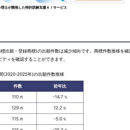
弁理士が開発した特許読解支援ＡＩサービス
商標(商標出願・登録商標)の出願件数は減少傾向です。商標件数推移を
ィビティを確認することができます。
(2020-2025年)の出願件数推移
件数
前年比
110
-14.7
件
%
129
12.2
件
%
115
-5.0
件
%
121
-25.3