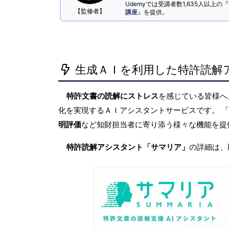
Udemyでは受講者数1,635人以上の『
【監修者】
講座
』を提供。
生成ＡＩを利用した特許読解
特許文書の読解にストレス
を感じている皆様
化を実現するＡＩアシスタントサービスです。 
明評価
など知財担当者に寄り添う様々な機能を提
特許読解アシスタント「サマリア」
の詳細は、