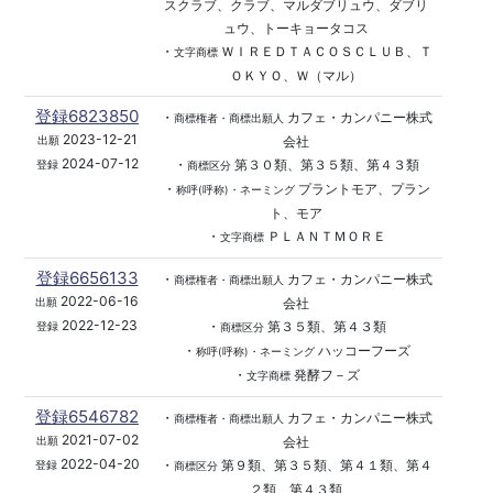
スクラブ、クラブ、マルダブリュウ、ダブリ
ュウ、トーキョータコス
・
ＷＩＲＥＤＴＡＣＯＳＣＬＵＢ、Ｔ
文字商標
ＯＫＹＯ、Ｗ（マル）
登録6823850
・
カフェ・カンパニー株式
商標権者・商標出願人
2023-12-21
会社
出願
2024-07-12
・
第３０類、第３５類、第４３類
登録
商標区分
・
プラントモア、プラン
称呼(呼称)・ネーミング
ト、モア
・
ＰＬＡＮＴＭＯＲＥ
文字商標
登録6656133
・
カフェ・カンパニー株式
商標権者・商標出願人
2022-06-16
会社
出願
2022-12-23
・
第３５類、第４３類
登録
商標区分
・
ハッコーフーズ
称呼(呼称)・ネーミング
・
発酵フ－ズ
文字商標
登録6546782
・
カフェ・カンパニー株式
商標権者・商標出願人
2021-07-02
会社
出願
2022-04-20
・
第９類、第３５類、第４１類、第４
登録
商標区分
２類、第４３類