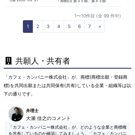
出願
・
第３５類、第４３類
商標区分
1〜10件目 (全 99 件中)
N
1
2
3
4
5
6
7
»
e
x
t
共願人・共有者
「カフェ・カンパニー株式会社」が、商標(商標出願・登録商
標)を共同出願または共同保有(共有)している企業・組織等は以
下の通りです。
弁理士
大瀬 佳之のコメント
「カフェ・カンパニー株式会社」が、どのような企業と商標権
を共有しているのか確認してみましょう。「カフェ・カンパニ