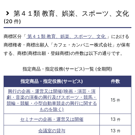
第４１類 教育、娯楽、スポーツ、文化
(20 件)
商標区分「
第４１類 教育、娯楽、スポーツ、文化
」における
商標権者・商標出願人「カフェ・カンパニー株式会社」が保有
する、商標(商標出願・登録商標)の件数は以下の通りです。
指定商品・指定役務(サービス)一覧 (全期間)
指定商品・指定役務(サービス)
件数
興行の企画・運営又は開催(映画・演芸・演
劇・音楽の演奏の興行及びスポーツ・競馬・
15
件
競輪・競艇・小型自動車競走の興行に関する
ものを除く)
セミナーの企画・運営又は開催
13
件
会議室の貸与
13
件