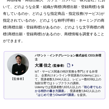
いて、どのような企業・組織が商標(商標出願・登録商標)を保
有しているのか、どのような指定商品・指定役務(サービス)が
指定されているのか、どのような称呼(呼称)・ネーミングの商
標(商標出願・登録商標)があるのか、どのような文字商標の商
標(商標出願・登録商標)があるのか、商標情報を調査すること
ができます。
パテント・インテグレーション株式会社 CEO/弁理
士
大瀬 佳之
(監修者)
IoT・サービス関連の特許実務を専門とする弁理
士。 企業向けオンライン学習講座のUdemyにおい
【監修者】
て、受講者数3,044人以上、レビュー数639以上の
知財分野ではトップクラスの講師。
Udemyでは受講者数1,635人以上の『
初心者でもわ
かる特許の書き方講座
』、受講者数1,842人以上の
『
はじめて使うChatGPT講座
』を提供。