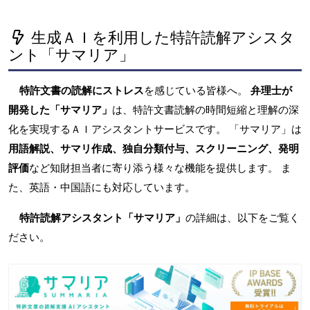
生成ＡＩを利用した特許読解アシスタ
ント「サマリア」
特許文書の読解にストレス
を感じている皆様へ。
弁理士が
開発した「サマリア」
は、特許文書読解の時間短縮と理解の深
化を実現するＡＩアシスタントサービスです。 「サマリア」は
用語解説、サマリ作成、独自分類付与、スクリーニング、発明
評価
など知財担当者に寄り添う様々な機能を提供します。 ま
た、英語・中国語にも対応しています。
特許読解アシスタント「サマリア」
の詳細は、以下をご覧く
ださい。