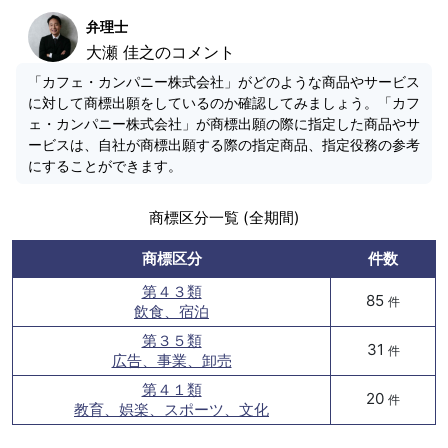
弁理士
大瀬 佳之のコメント
「カフェ・カンパニー株式会社」がどのような商品やサービス
に対して商標出願をしているのか確認してみましょう。「カフ
ェ・カンパニー株式会社」が商標出願の際に指定した商品やサ
ービスは、自社が商標出願する際の指定商品、指定役務の参考
にすることができます。
商標区分一覧 (全期間)
商標区分
件数
第４３類
85
件
飲食、宿泊
第３５類
31
件
広告、事業、卸売
第４１類
20
件
教育、娯楽、スポーツ、文化