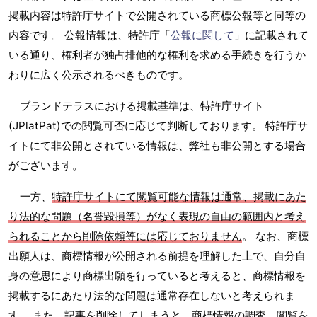
掲載内容は特許庁サイトで公開されている商標公報等と同等の
内容です。 公報情報は、特許庁「
公報に関して
」に記載されて
いる通り、権利者が独占排他的な権利を求める手続きを行うか
わりに広く公示されるべきものです。
ブランドテラスにおける掲載基準は、特許庁サイト
(JPlatPat)での閲覧可否に応じて判断しております。 特許庁サ
イトにて非公開とされている情報は、弊社も非公開とする場合
がございます。
一方、
特許庁サイトにて閲覧可能な情報は通常、掲載にあた
り法的な問題（名誉毀損等）がなく表現の自由の範囲内と考え
られることから削除依頼等には応じておりません
。 なお、商標
出願人は、商標情報が公開される前提を理解した上で、自分自
身の意思により商標出願を行っていると考えると、商標情報を
掲載するにあたり法的な問題は通常存在しないと考えられま
す。 また、記事を削除してしまうと、商標情報の調査、閲覧を