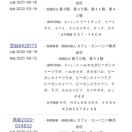
2021-06-16
会社
出願
2022-03-14
・
第９類、第３５類、第４１類、第４
登録
商標区分
２類
・
イートテック、イート
称呼(呼称)・ネーミング
テク、イート、イイエイテイ、テック、テク
・
ＥＡＴ－ＴＥＣＨ
文字商標
登録6428173
・
カフェ・カンパニー株式
商標権者・商標出願人
2020-08-19
会社
出願
2021-08-12
・
第３０類、第４３類
登録
商標区分
・
ハルオカダビーガンス
称呼(呼称)・ネーミング
イーツラボ、ハルオカダ、オカダハル、ビー
ガンスイーツラボ、ビーガンスイーツラブ、
ビーガンスイーツ、ビーガンスウイーツ、ラ
ボ、ラブ、エルエイビイ、エイチオオ、エッ
チオオ
・
ＨＯ、ＨＡＬＯＫＡＤＡ、ＶＥＧＡ
文字商標
ＮＳＷＥＥＴＳＬＡＢ
商願2020-
・
カフェ・カンパニー株式
商標権者・商標出願人
034832
会社
2020-03-31