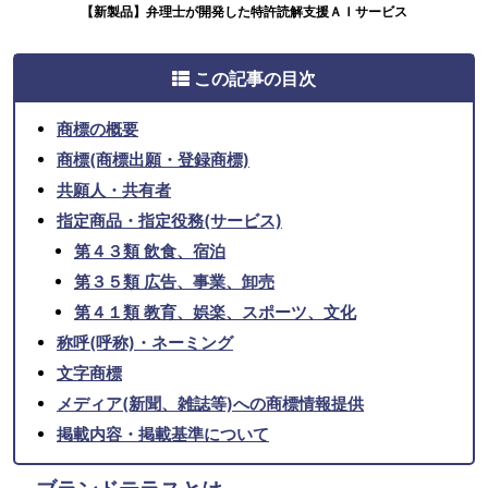
【新製品】弁理士が開発した特許読解支援ＡＩサービス
この記事の目次
商標の概要
商標(商標出願・登録商標)
共願人・共有者
指定商品・指定役務(サービス)
第４３類 飲食、宿泊
第３５類 広告、事業、卸売
第４１類 教育、娯楽、スポーツ、文化
称呼(呼称)・ネーミング
文字商標
メディア(新聞、雑誌等)への商標情報提供
掲載内容・掲載基準について