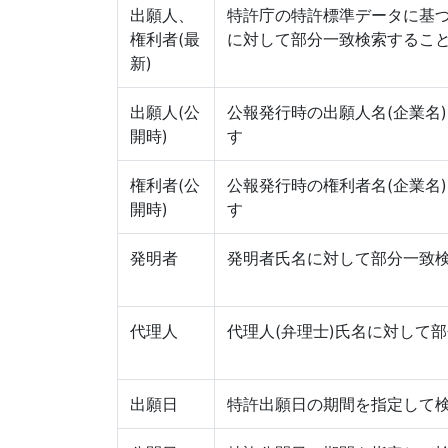
出願人、
特許庁の特許標準データに基づ
権利者(最
に対して部分一致検索するこ
新)
出願人(公
公報発行時の出願人名(企業名
開時)
す
権利者(公
公報発行時の権利者名(企業名
開時)
す
発明者
発明者氏名に対して部分一致
代理人
代理人(弁理士)氏名に対して
出願日
特許出願日の期間を指定して