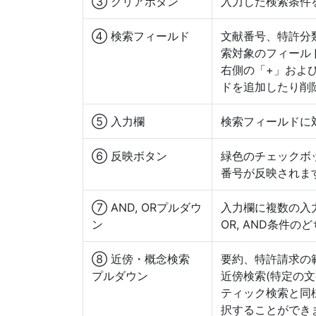
③ クリアボタン
入力した検索条件
④ 検索フィールド
文献番号、特許分
索対象のフィール
右側の「+」およ
ドを追加したり削
⑤ 入力欄
検索フィールドに
⑥ 反映ボタン
緑色のチェックボ
番号が反映されま
⑦ AND, ORプルダウ
入力欄に複数の入
ン
OR, AND条件
⑧ 近傍・概念検索
要約、特許請求の
プルダウン
近傍検索(特定の
ティック検索と同
択することができ