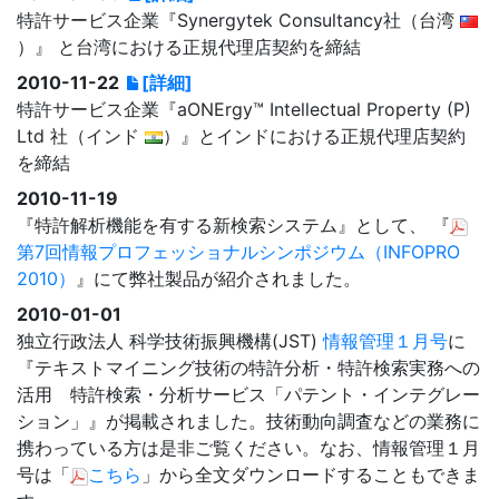
特許サービス企業『Synergytek Consultancy社（台湾
）』 と台湾における正規代理店契約を締結
2010-11-22
[詳細]
特許サービス企業『aONErgy™ Intellectual Property (P)
Ltd 社（インド
）』とインドにおける正規代理店契約
を締結
2010-11-19
『特許解析機能を有する新検索システム』として、 『
第7回情報プロフェッショナルシンポジウム（INFOPRO
2010）
』にて弊社製品が紹介されました。
2010-01-01
独立行政法人 科学技術振興機構(JST)
情報管理１月号
に
『テキストマイニング技術の特許分析・特許検索実務への
活用 特許検索・分析サービス「パテント・インテグレー
ション」』が掲載されました。技術動向調査などの業務に
携わっている方は是非ご覧ください。なお、情報管理１月
号は「
こちら
」から全文ダウンロードすることもできま