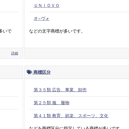
ＵＮＩＯＶＯ
オ−ヴォ
多いで
などの文字商標が多いです。
詳細
商標区分
第３５類 広告、事業、卸売
第２５類 服、履物
第４１類 教育、娯楽、スポーツ、文化
などを商標区分に指定している商標が多いです。