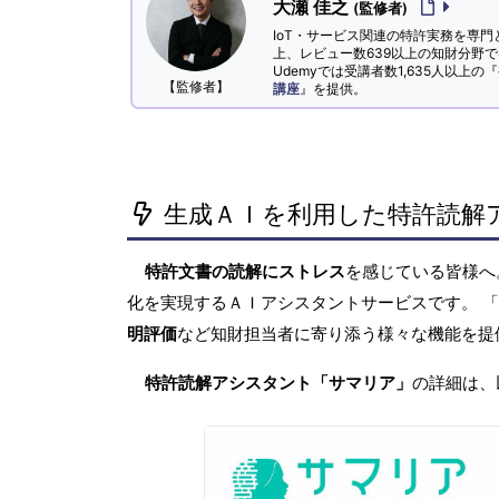
大瀬 佳之
(監修者)
IoT・サービス関連の特許実務を専門
上、レビュー数639以上の知財分野
Udemyでは受講者数1,635人以上の『
【監修者】
講座
』を提供。
生成ＡＩを利用した特許読解
特許文書の読解にストレス
を感じている皆様
化を実現するＡＩアシスタントサービスです。 
明評価
など知財担当者に寄り添う様々な機能を提
特許読解アシスタント「サマリア」
の詳細は、