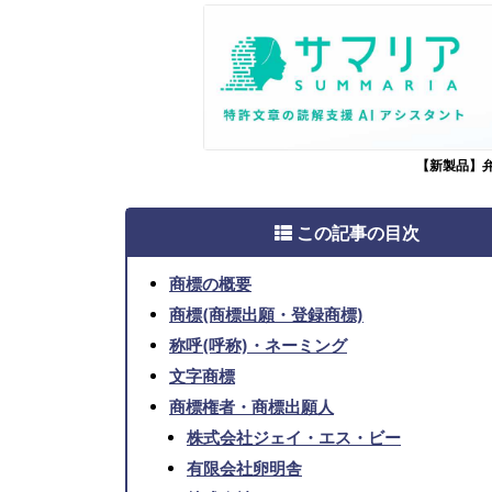
【新製品】
この記事の目次
商標の概要
商標(商標出願・登録商標)
称呼(呼称)・ネーミング
文字商標
商標権者・商標出願人
株式会社ジェイ・エス・ビー
有限会社卵明舎