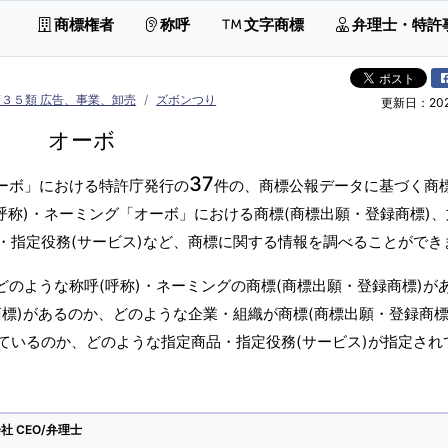
商標権者
称呼
文字商標
弁理士・特許
第３５類 広告、事業、卸売
ズボンつり
更新日：2026
オーボ
37
オーボ」における特許庁発行の
件の、商標公報データに基づく商標
呼称)・ネーミング「オーボ」における商標(商標出願・登録商標)
・指定役務(サービス)など、商標に関する情報を調べることができ
どのような称呼(呼称)・ネーミングの商標(商標出願・登録商標)が
標)があるのか、どのような企業・組織が商標(商標出願・登録商標
ているのか、どのような指定商品・指定役務(サービス)が指定され
 CEO/弁理士