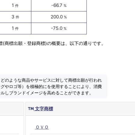
1
-66.7
件
%
3
200.0
件
%
1
-75.0
件
%
標(商標出願・登録商標)の概要は、以下の通りです。
てどのような商品やサービスに対して商標出願が行われ
ングやロゴ等）を積極的にを使用することにより、消費
ールしブランドイメージを高めることができます。
文字商標
ＯＶＯ