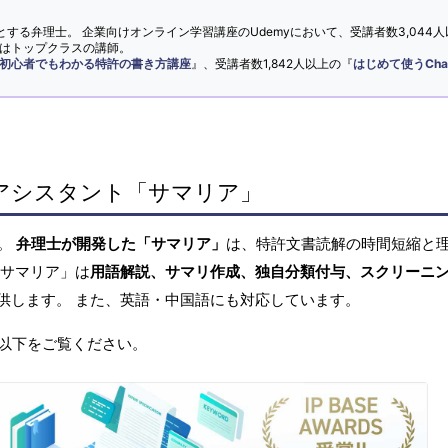
とする弁理士。 企業向けオンライン学習講座のUdemyにおいて、受講者数3,044人
ではトップクラスの講師。
初心者でもわかる特許の書き方講座
』、受講者数1,842人以上の『
はじめて使うCha
アシスタント「サマリア」
へ。
弁理士が開発した「サマリア」
は、特許文書読解の時間短縮と
「サマリア」は
用語解説、サマリ作成、独自分類付与、スクリーニ
供します。 また、英語・中国語にも対応しています。
以下をご覧ください。