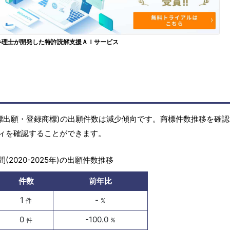
弁理士が開発した特許読解支援ＡＩサービス
標(商標出願・登録商標)の出願件数は減少傾向です。商標件数推移を確
ィを確認することができます。
(2020-2025年)の出願件数推移
件数
前年比
1
-
件
%
0
-100.0
件
%