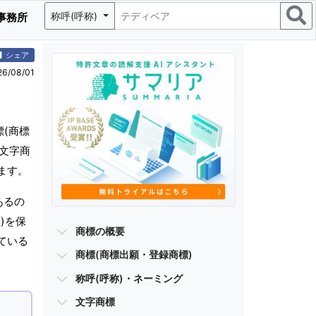
称呼(呼称)
事務所
シェア
/08/01
(商標
、文字商
ます。
あるの
)を保
商標の概要
ている
商標(商標出願・登録商標)
称呼(呼称)・ネーミング
文字商標