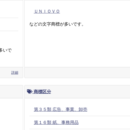
ＵＮＩＯＶＯ
などの文字商標が多いです。
多いで
詳細
商標区分
第３５類 広告、事業、卸売
第１６類 紙、事務用品