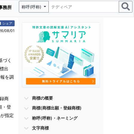
称呼(呼称)
事務所
シェア
/08/01
基づく
標出
情報を調
商標の概要
登録商
願・登
商標(商標出願・登録商標)
)が指定
称呼(呼称)・ネーミング
文字商標