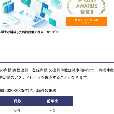
弁理士が開発した特許読解支援ＡＩサービス
5年)の商標(商標出願・登録商標)の出願件数は減少傾向です。商標件
願活動のアクティビティを確認することができます。
(2020-2025年)の出願件数推移
件数
前年比
0
-
件
%