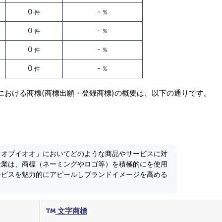
0
-
件
%
0
-
件
%
0
-
件
%
0
-
件
%
における商標(商標出願・登録商標)の概要は、以下の通りです。
オオブイオオ」においてどのような商品やサービスに対
企業は、商標（ネーミングやロゴ等）を積極的にを使用
ービスを魅力的にアピールしブランドイメージを高める
文字商標