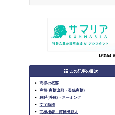
【新製品】
この記事の目次
商標の概要
商標(商標出願・登録商標)
称呼(呼称)・ネーミング
文字商標
商標権者・商標出願人