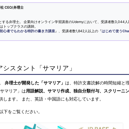
 CEO/弁理士
とする弁理士。 企業向けオンライン学習講座のUdemyにおいて、受講者数3,044人
ではトップクラスの講師。
初心者でもわかる特許の書き方講座
』、受講者数1,842人以上の『
はじめて使うCha
アシスタント「サマリア」
へ。
弁理士が開発した「サマリア」
は、特許文書読解の時間短縮と
「サマリア」は
用語解説、サマリ作成、独自分類付与、スクリーニ
供します。 また、英語・中国語にも対応しています。
以下をご覧ください。