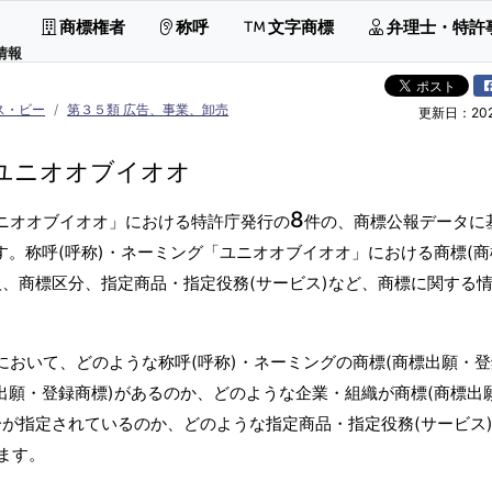
商標権者
称呼
文字商標
弁理士・特許
情報
ス・ビー
第３５類 広告、事業、卸売
更新日：2026
ユニオオブイオオ
8
ユニオオブイオオ」における特許庁発行の
件の、商標公報データに
す。称呼(呼称)・ネーミング「ユニオオブイオオ」における商標(商
人、商標区分、指定商品・指定役務(サービス)など、商標に関する
において、どのような称呼(呼称)・ネーミングの商標(商標出願・
出願・登録商標)があるのか、どのような企業・組織が商標(商標出
分が指定されているのか、どのような指定商品・指定役務(サービス
ます。