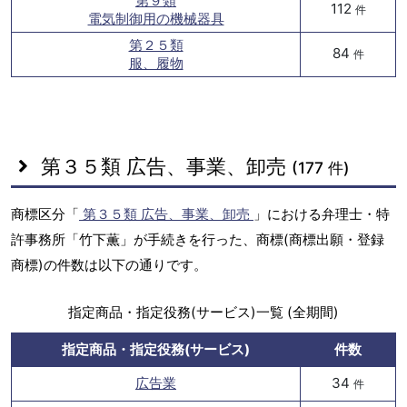
第９類
112
件
電気制御用の機械器具
第２５類
84
件
服、履物
第３５類 広告、事業、卸売
(177 件)
商標区分「
第３５類 広告、事業、卸売
」における弁理士・特
許事務所「竹下薫」が手続きを行った、商標(商標出願・登録
商標)の件数は以下の通りです。
指定商品・指定役務(サービス)一覧 (全期間)
指定商品・指定役務(サービス)
件数
広告業
34
件