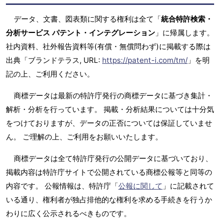
データ、文書、図表類に関する権利は全て「
統合特許検索・
分析サービス パテント・インテグレーション
」に帰属します。
社内資料、社外報告資料等(有償・無償問わず)に掲載する際は
出典「ブランドテラス, URL:
https://patent-i.com/tm/
」を明
記の上、ご利用ください。
商標データは最新の特許庁発行の商標データに基づき集計・
解析・分析を行っています。 掲載・分析結果については十分気
をつけておりますが、データの正否については保証していませ
ん。 ご理解の上、ご利用をお願いいたします。
商標データは全て特許庁発行の公開データに基づいており、
掲載内容は特許庁サイトで公開されている商標公報等と同等の
内容です。 公報情報は、特許庁「
公報に関して
」に記載されて
いる通り、権利者が独占排他的な権利を求める手続きを行うか
わりに広く公示されるべきものです。