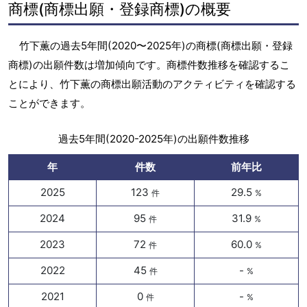
商標(商標出願・登録商標)の概要
竹下薫の過去5年間(2020〜2025年)の商標(商標出願・登録
商標)の出願件数は増加傾向です。商標件数推移を確認するこ
とにより、竹下薫の商標出願活動のアクティビティを確認する
ことができます。
過去5年間(2020-2025年)の出願件数推移
年
件数
前年比
2025
123
29.5
件
%
2024
95
31.9
件
%
2023
72
60.0
件
%
2022
45
-
件
%
2021
0
-
件
%