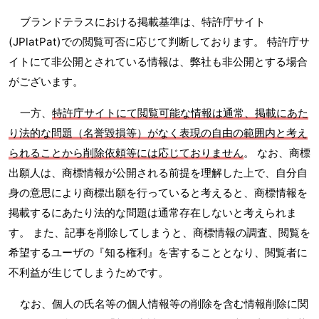
ブランドテラスにおける掲載基準は、特許庁サイト
(JPlatPat)での閲覧可否に応じて判断しております。 特許庁サ
イトにて非公開とされている情報は、弊社も非公開とする場合
がございます。
一方、
特許庁サイトにて閲覧可能な情報は通常、掲載にあた
り法的な問題（名誉毀損等）がなく表現の自由の範囲内と考え
られることから削除依頼等には応じておりません
。 なお、商標
出願人は、商標情報が公開される前提を理解した上で、自分自
身の意思により商標出願を行っていると考えると、商標情報を
掲載するにあたり法的な問題は通常存在しないと考えられま
す。 また、記事を削除してしまうと、商標情報の調査、閲覧を
希望するユーザの『知る権利』を害することとなり、閲覧者に
不利益が生じてしまうためです。
なお、個人の氏名等の個人情報等の削除を含む情報削除に関