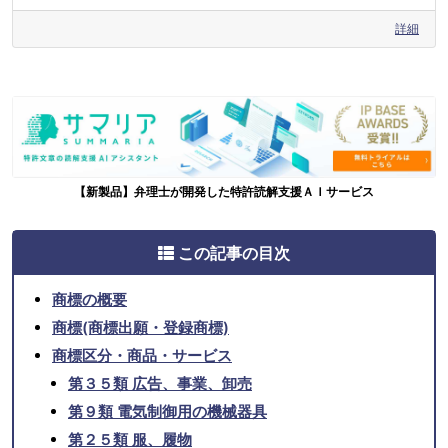
詳細
【新製品】弁理士が開発した特許読解支援ＡＩサービス
この記事の目次
商標の概要
商標(商標出願・登録商標)
商標区分・商品・サービス
第３５類 広告、事業、卸売
第９類 電気制御用の機械器具
第２５類 服、履物