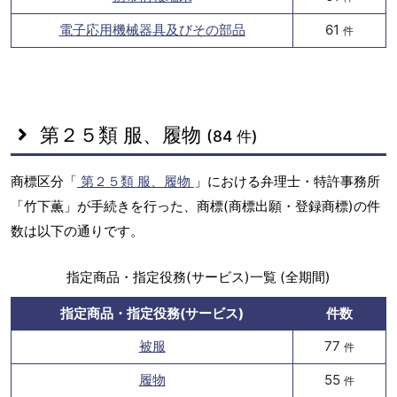
電子応用機械器具及びその部品
61
件
第２５類 服、履物
(84 件)
商標区分「
第２５類 服、履物
」における弁理士・特許事務所
「竹下薫」が手続きを行った、商標(商標出願・登録商標)の件
数は以下の通りです。
指定商品・指定役務(サービス)一覧 (全期間)
指定商品・指定役務(サービス)
件数
被服
77
件
履物
55
件