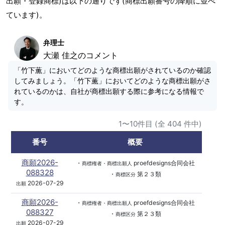
出願・登録商標)は以下の通りです(商標出願番号の降順に並べ
ています)。
弁理士
大瀬 佳之のコメント
「竹下薫」においてどのような商標出願がされているのか確認
してみましょう。「竹下薫」においてどのような商標出願がさ
れているのかは、自社が商標出願する際に参考になる情報で
す。
1〜10件目 (全 404 件中)
番号
概要
商願2026-
・
proefdesigns合同会社
商標権者・商標出願人
088328
・
第２３類
商標区分
2026-07-29
出願
商願2026-
・
proefdesigns合同会社
商標権者・商標出願人
088327
・
第２３類
商標区分
2026-07-29
出願