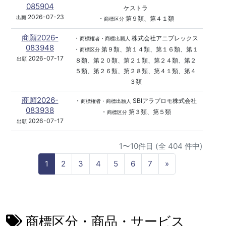
085904
ケストラ
2026-07-23
出願
・
第９類、第４１類
商標区分
商願2026-
・
株式会社アニプレックス
商標権者・商標出願人
083948
・
第９類、第１４類、第１６類、第１
商標区分
2026-07-17
出願
８類、第２０類、第２１類、第２４類、第２
５類、第２６類、第２８類、第４１類、第４
３類
商願2026-
・
SBIアラプロモ株式会社
商標権者・商標出願人
083938
・
第３類、第５類
商標区分
2026-07-17
出願
1〜10件目 (全 404 件中)
N
1
2
3
4
5
6
7
»
e
x
t
商標区分・商品・サービス