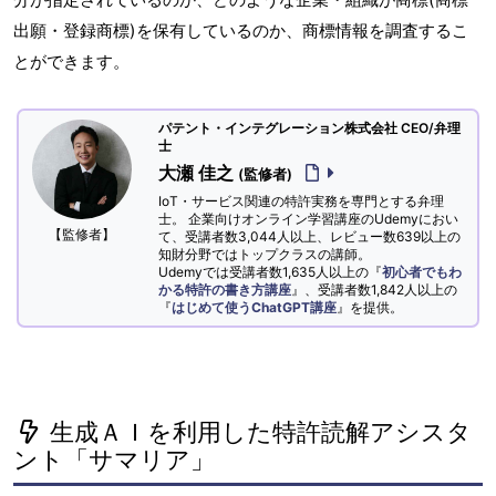
出願・登録商標)を保有しているのか、商標情報を調査するこ
とができます。
パテント・インテグレーション株式会社 CEO/弁理
士
大瀬 佳之
(監修者)
IoT・サービス関連の特許実務を専門とする弁理
士。 企業向けオンライン学習講座のUdemyにおい
【監修者】
て、受講者数3,044人以上、レビュー数639以上の
知財分野ではトップクラスの講師。
Udemyでは受講者数1,635人以上の『
初心者でもわ
かる特許の書き方講座
』、受講者数1,842人以上の
『
はじめて使うChatGPT講座
』を提供。
生成ＡＩを利用した特許読解アシスタ
ント「サマリア」