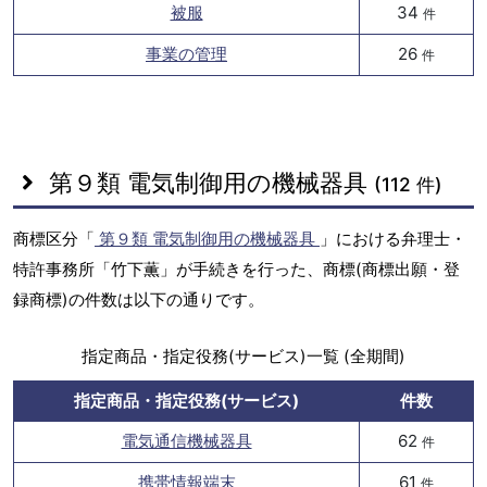
被服
34
件
事業の管理
26
件
第９類 電気制御用の機械器具
(112 件)
商標区分「
第９類 電気制御用の機械器具
」における弁理士・
特許事務所「竹下薫」が手続きを行った、商標(商標出願・登
録商標)の件数は以下の通りです。
指定商品・指定役務(サービス)一覧 (全期間)
指定商品・指定役務(サービス)
件数
電気通信機械器具
62
件
携帯情報端末
61
件