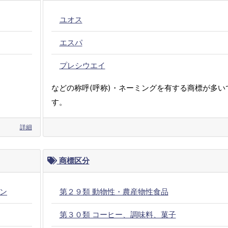
ユオス
エスパ
プレシウエイ
などの称呼(呼称)・ネーミングを有する商標が多い
す。
詳細
商標区分
ン
第２９類 動物性・農産物性食品
第３０類 コーヒー、調味料、菓子