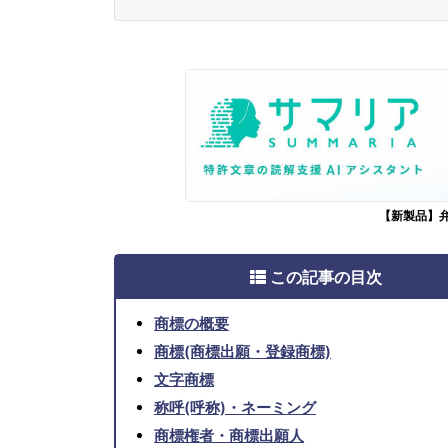
【新製品】
この記事の目次
商標の概要
商標(商標出願・登録商標)
文字商標
称呼(呼称)・ネーミング
商標権者・商標出願人