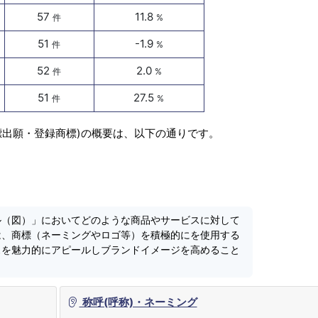
57
11.8
件
%
51
-1.9
件
%
52
2.0
件
%
51
27.5
件
%
標出願・登録商標)の概要は、以下の通りです。
ル（図）」においてどのような商品やサービスに対して
は、商標（ネーミングやロゴ等）を積極的にを使用する
スを魅力的にアピールしブランドイメージを高めること
称呼(呼称)・ネーミング