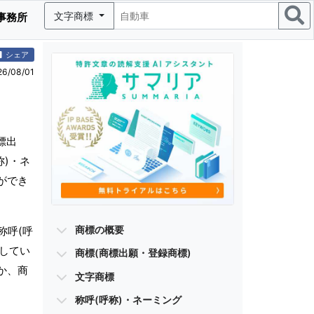
文字商標
事務所
シェア
/08/01
標出
称)・ネ
ができ
商標の概要
称呼(呼
有してい
商標(商標出願・登録商標)
か、商
文字商標
称呼(呼称)・ネーミング