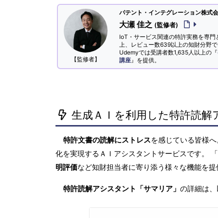
パテント・インテグレーション株式会社
大瀬 佳之
(監修者)
IoT・サービス関連の特許実務を専門
上、レビュー数639以上の知財分野
Udemyでは受講者数1,635人以上の『
【監修者】
講座
』を提供。
生成ＡＩを利用した特許読解
特許文書の読解にストレス
を感じている皆様
化を実現するＡＩアシスタントサービスです。 
明評価
など知財担当者に寄り添う様々な機能を提
特許読解アシスタント「サマリア」
の詳細は、