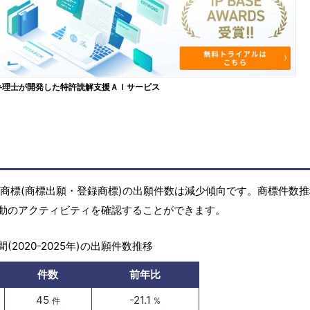
弁理士が開発した特許読解支援ＡＩサービス
年)の商標(商標出願・登録商標)の出願件数は減少傾向です。商標件数
動のアクティビティを確認することができます。
(2020-2025年)の出願件数推移
件数
前年比
45
-21.1
件
%