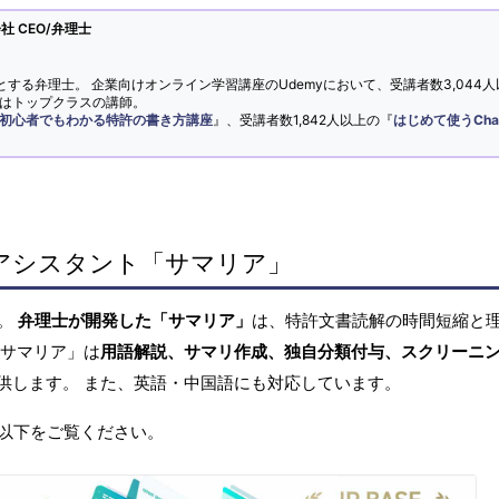
 CEO/弁理士
とする弁理士。 企業向けオンライン学習講座のUdemyにおいて、受講者数3,044人
ではトップクラスの講師。
初心者でもわかる特許の書き方講座
』、受講者数1,842人以上の『
はじめて使うCha
アシスタント「サマリア」
へ。
弁理士が開発した「サマリア」
は、特許文書読解の時間短縮と
「サマリア」は
用語解説、サマリ作成、独自分類付与、スクリーニ
供します。 また、英語・中国語にも対応しています。
以下をご覧ください。