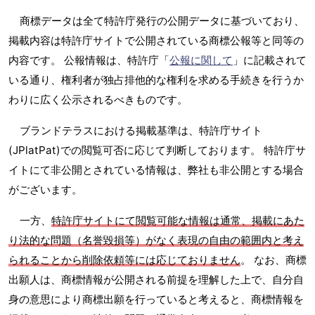
商標データは全て特許庁発行の公開データに基づいており、
掲載内容は特許庁サイトで公開されている商標公報等と同等の
内容です。 公報情報は、特許庁「
公報に関して
」に記載されて
いる通り、権利者が独占排他的な権利を求める手続きを行うか
わりに広く公示されるべきものです。
ブランドテラスにおける掲載基準は、特許庁サイト
(JPlatPat)での閲覧可否に応じて判断しております。 特許庁サ
イトにて非公開とされている情報は、弊社も非公開とする場合
がございます。
一方、
特許庁サイトにて閲覧可能な情報は通常、掲載にあた
り法的な問題（名誉毀損等）がなく表現の自由の範囲内と考え
られることから削除依頼等には応じておりません
。 なお、商標
出願人は、商標情報が公開される前提を理解した上で、自分自
身の意思により商標出願を行っていると考えると、商標情報を