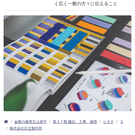
く広く一般の方々に伝えること
金庫の修理又は保守
第３７類 建設、工事、修理
ヒタチ
Ｓ
株式会社日立製作所