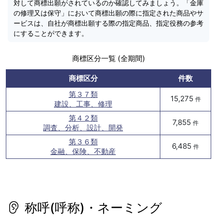
対して商標出願がされているのか確認してみましょう。「金庫
の修理又は保守」において商標出願の際に指定された商品やサ
ービスは、自社が商標出願する際の指定商品、指定役務の参考
にすることができます。
商標区分一覧 (全期間)
商標区分
件数
第３７類
15,275
件
建設、工事、修理
第４２類
7,855
件
調査、分析、設計、開発
第３６類
6,485
件
金融、保険、不動産
称呼(呼称)・ネーミング