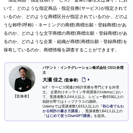
いて、どのような指定商品・指定役務(サービス)が指定されて
いるのか、どのような商標区分が指定されているのか、どのよ
うな称呼(呼称)・ネーミングの商標(商標出願・登録商標)があ
るのか、どのような文字商標の商標(商標出願・登録商標)があ
るのか、どのような企業・組織が商標(商標出願・登録商標)を
保有しているのか、商標情報を調査することができます。
パテント・インテグレーション株式会社 CEO/弁理
士
大瀬 佳之
(監修者)
IoT・サービス関連の特許実務を専門とする弁理
士。 企業向けオンライン学習講座のUdemyにおい
【監修者】
て、受講者数3,044人以上、レビュー数639以上の
知財分野ではトップクラスの講師。
Udemyでは受講者数1,635人以上の『
初心者でもわ
かる特許の書き方講座
』、受講者数1,842人以上の
『
はじめて使うChatGPT講座
』を提供。