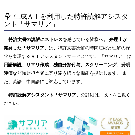
生成ＡＩを利用した特許読解アシスタ
ント「サマリア」
特許文書の読解にストレス
を感じている皆様へ。
弁理士が
開発した「サマリア」
は、特許文書読解の時間短縮と理解の深
化を実現するＡＩアシスタントサービスです。 「サマリア」は
用語解説、サマリ作成、独自分類付与、スクリーニング、発明
評価
など知財担当者に寄り添う様々な機能を提供します。 ま
た、英語・中国語にも対応しています。
特許読解アシスタント「サマリア」
の詳細は、以下をご覧く
ださい。