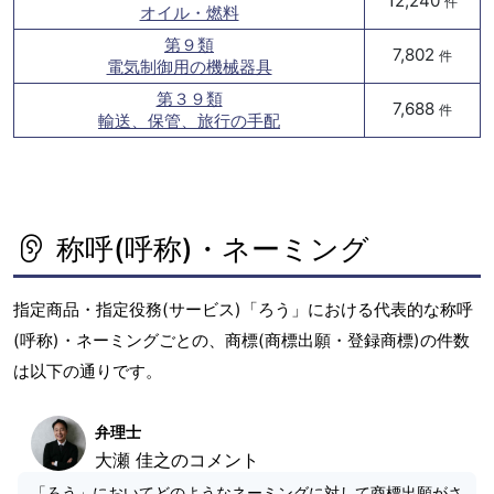
12,240
件
オイル・燃料
第９類
7,802
件
電気制御用の機械器具
第３９類
7,688
件
輸送、保管、旅行の手配
称呼(呼称)・ネーミング
指定商品・指定役務(サービス)「ろう」における代表的な称呼
(呼称)・ネーミングごとの、商標(商標出願・登録商標)の件数
は以下の通りです。
弁理士
大瀬 佳之のコメント
「ろう」においてどのようなネーミングに対して商標出願がさ