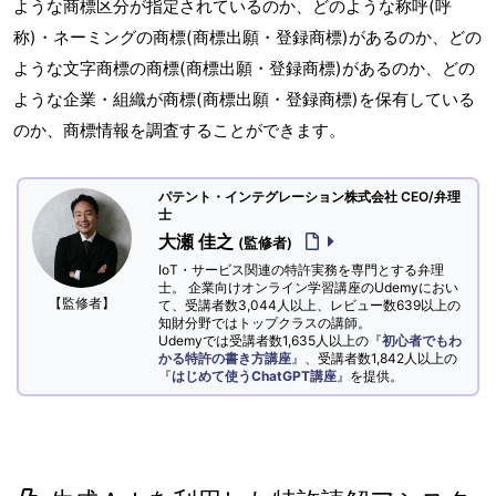
ような商標区分が指定されているのか、どのような称呼(呼
称)・ネーミングの商標(商標出願・登録商標)があるのか、どの
ような文字商標の商標(商標出願・登録商標)があるのか、どの
ような企業・組織が商標(商標出願・登録商標)を保有している
のか、商標情報を調査することができます。
パテント・インテグレーション株式会社 CEO/弁理
士
大瀬 佳之
(監修者)
IoT・サービス関連の特許実務を専門とする弁理
士。 企業向けオンライン学習講座のUdemyにおい
【監修者】
て、受講者数3,044人以上、レビュー数639以上の
知財分野ではトップクラスの講師。
Udemyでは受講者数1,635人以上の『
初心者でもわ
かる特許の書き方講座
』、受講者数1,842人以上の
『
はじめて使うChatGPT講座
』を提供。