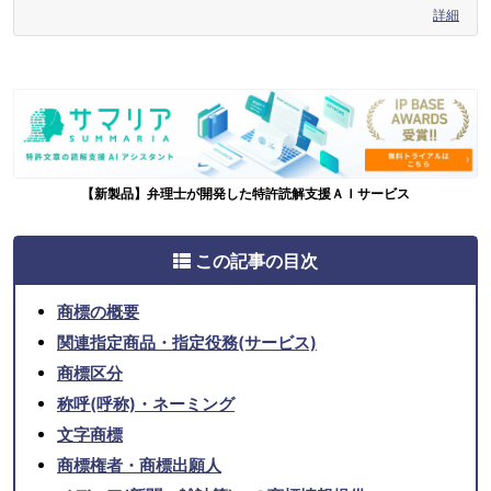
詳細
【新製品】弁理士が開発した特許読解支援ＡＩサービス
この記事の目次
商標の概要
関連指定商品・指定役務(サービス)
商標区分
称呼(呼称)・ネーミング
文字商標
商標権者・商標出願人