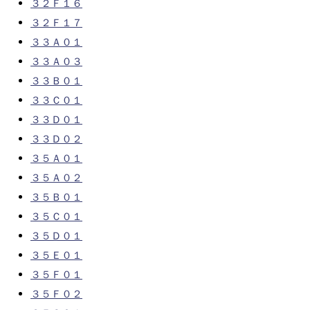
３２Ｆ１６
３２Ｆ１７
３３Ａ０１
３３Ａ０３
３３Ｂ０１
３３Ｃ０１
３３Ｄ０１
３３Ｄ０２
３５Ａ０１
３５Ａ０２
３５Ｂ０１
３５Ｃ０１
３５Ｄ０１
３５Ｅ０１
３５Ｆ０１
３５Ｆ０２