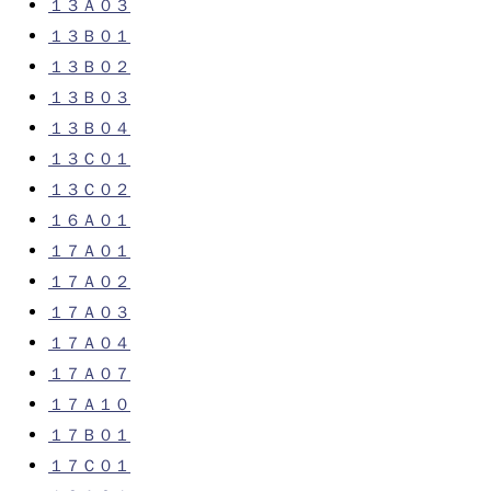
１３Ａ０３
１３Ｂ０１
１３Ｂ０２
１３Ｂ０３
１３Ｂ０４
１３Ｃ０１
１３Ｃ０２
１６Ａ０１
１７Ａ０１
１７Ａ０２
１７Ａ０３
１７Ａ０４
１７Ａ０７
１７Ａ１０
１７Ｂ０１
１７Ｃ０１