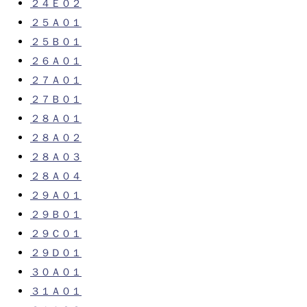
２４Ｅ０２
２５Ａ０１
２５Ｂ０１
２６Ａ０１
２７Ａ０１
２７Ｂ０１
２８Ａ０１
２８Ａ０２
２８Ａ０３
２８Ａ０４
２９Ａ０１
２９Ｂ０１
２９Ｃ０１
２９Ｄ０１
３０Ａ０１
３１Ａ０１