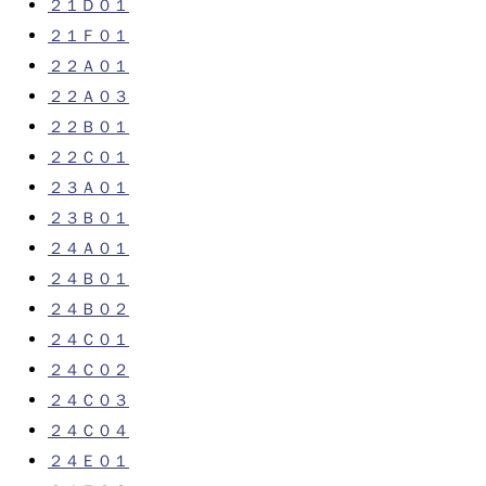
２１Ｄ０１
２１Ｆ０１
２２Ａ０１
２２Ａ０３
２２Ｂ０１
２２Ｃ０１
２３Ａ０１
２３Ｂ０１
２４Ａ０１
２４Ｂ０１
２４Ｂ０２
２４Ｃ０１
２４Ｃ０２
２４Ｃ０３
２４Ｃ０４
２４Ｅ０１