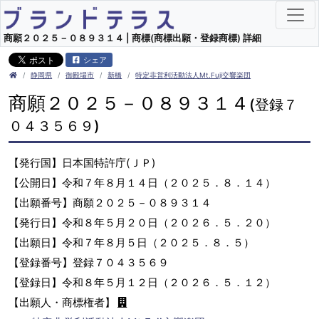
商願２０２５－０８９３１４ | 商標(商標出願・登録商標) 詳細
シェア
静岡県
御殿場市
新橋
特定非営利活動法人Mt.Fuji交響楽団
商願２０２５－０８９３１４
(登録７
０４３５６９)
【発行国】日本国特許庁(ＪＰ)
【公開日】令和７年８月１４日（２０２５．８．１４）
【出願番号】商願２０２５－０８９３１４
【発行日】令和８年５月２０日（２０２６．５．２０）
【出願日】令和７年８月５日（２０２５．８．５）
【登録番号】登録７０４３５６９
【登録日】令和８年５月１２日（２０２６．５．１２）
【出願人・商標権者】