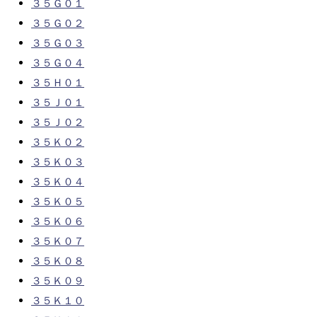
３５Ｇ０１
３５Ｇ０２
３５Ｇ０３
３５Ｇ０４
３５Ｈ０１
３５Ｊ０１
３５Ｊ０２
３５Ｋ０２
３５Ｋ０３
３５Ｋ０４
３５Ｋ０５
３５Ｋ０６
３５Ｋ０７
３５Ｋ０８
３５Ｋ０９
３５Ｋ１０