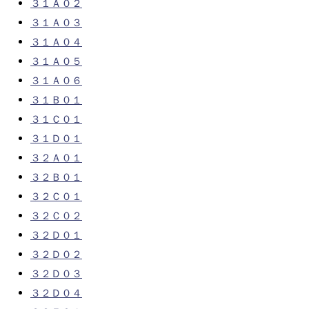
３１Ａ０２
３１Ａ０３
３１Ａ０４
３１Ａ０５
３１Ａ０６
３１Ｂ０１
３１Ｃ０１
３１Ｄ０１
３２Ａ０１
３２Ｂ０１
３２Ｃ０１
３２Ｃ０２
３２Ｄ０１
３２Ｄ０２
３２Ｄ０３
３２Ｄ０４