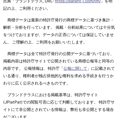
出典「ブランドテラス, URL:
https://patent-i.com/tm/
」を明
記の上、ご利用ください。
商標データは最新の特許庁発行の商標データに基づき集計・
解析・分析を行っています。 掲載・分析結果については十分気
をつけておりますが、データの正否については保証していませ
ん。 ご理解の上、ご利用をお願いいたします。
商標データは全て特許庁発行の公開データに基づいており、
掲載内容は特許庁サイトで公開されている商標公報等と同等の
内容です。 公報情報は、特許庁「
公報に関して
」に記載されて
いる通り、権利者が独占排他的な権利を求める手続きを行うか
わりに広く公示されるべきものです。
ブランドテラスにおける掲載基準は、特許庁サイト
(JPlatPat)での閲覧可否に応じて判断しております。 特許庁サ
イトにて非公開とされている情報は、弊社も非公開とする場合
がございます。