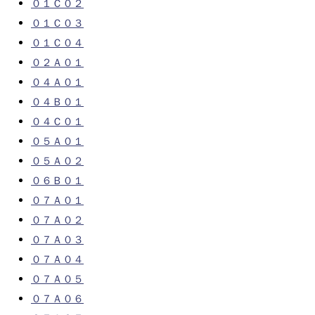
０１Ｃ０２
０１Ｃ０３
０１Ｃ０４
０２Ａ０１
０４Ａ０１
０４Ｂ０１
０４Ｃ０１
０５Ａ０１
０５Ａ０２
０６Ｂ０１
０７Ａ０１
０７Ａ０２
０７Ａ０３
０７Ａ０４
０７Ａ０５
０７Ａ０６