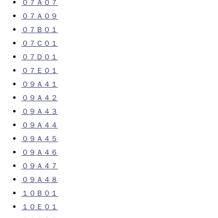
０７Ａ０７
０７Ａ０９
０７Ｂ０１
０７Ｃ０１
０７Ｄ０１
０７Ｅ０１
０９Ａ４１
０９Ａ４２
０９Ａ４３
０９Ａ４４
０９Ａ４５
０９Ａ４６
０９Ａ４７
０９Ａ４８
１０Ｂ０１
１０Ｅ０１