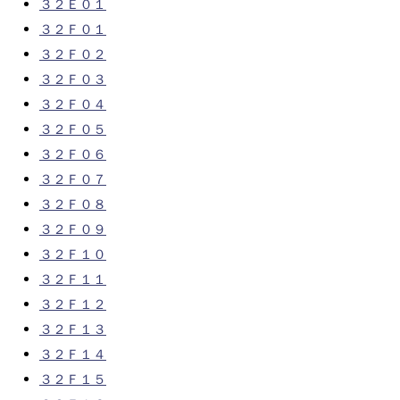
３２Ｅ０１
３２Ｆ０１
３２Ｆ０２
３２Ｆ０３
３２Ｆ０４
３２Ｆ０５
３２Ｆ０６
３２Ｆ０７
３２Ｆ０８
３２Ｆ０９
３２Ｆ１０
３２Ｆ１１
３２Ｆ１２
３２Ｆ１３
３２Ｆ１４
３２Ｆ１５