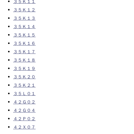
３５Ｋ１１
３５Ｋ１２
３５Ｋ１３
３５Ｋ１４
３５Ｋ１５
３５Ｋ１６
３５Ｋ１７
３５Ｋ１８
３５Ｋ１９
３５Ｋ２０
３５Ｋ２１
３５Ｌ０１
４２Ｇ０２
４２Ｇ０４
４２Ｐ０２
４２Ｘ０７