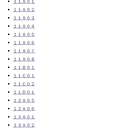
１１Ａ０１
１１Ａ０２
１１Ａ０３
１１Ａ０４
１１Ａ０５
１１Ａ０６
１１Ａ０７
１１Ａ０８
１１Ｂ０１
１１Ｃ０１
１１Ｃ０２
１１Ｄ０１
１２Ａ０５
１２Ａ０６
１３Ａ０１
１３Ａ０２