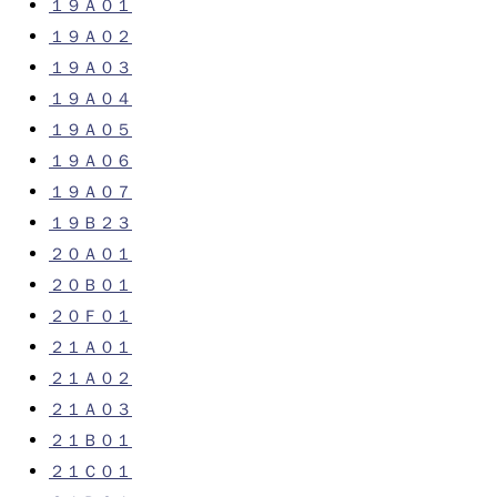
１９Ａ０１
１９Ａ０２
１９Ａ０３
１９Ａ０４
１９Ａ０５
１９Ａ０６
１９Ａ０７
１９Ｂ２３
２０Ａ０１
２０Ｂ０１
２０Ｆ０１
２１Ａ０１
２１Ａ０２
２１Ａ０３
２１Ｂ０１
２１Ｃ０１