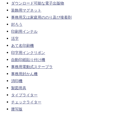
ダウンロード可能な電子出版物
装飾用マグネット
事務用又は家庭用ののり及び接着剤
封ろう
印刷用インテル
活字
あて名印刷機
印字用インクリボン
自動印紙貼り付け機
事務用電動式ステープラ
事務用封かん機
消印機
製図用具
タイプライター
チェックライター
謄写版