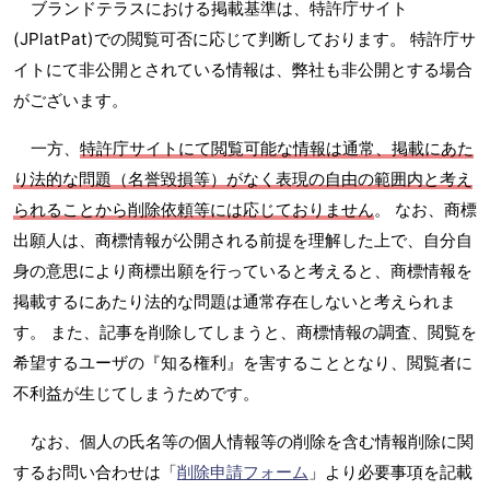
ブランドテラスにおける掲載基準は、特許庁サイト
(JPlatPat)での閲覧可否に応じて判断しております。 特許庁サ
イトにて非公開とされている情報は、弊社も非公開とする場合
がございます。
一方、
特許庁サイトにて閲覧可能な情報は通常、掲載にあた
り法的な問題（名誉毀損等）がなく表現の自由の範囲内と考え
られることから削除依頼等には応じておりません
。 なお、商標
出願人は、商標情報が公開される前提を理解した上で、自分自
身の意思により商標出願を行っていると考えると、商標情報を
掲載するにあたり法的な問題は通常存在しないと考えられま
す。 また、記事を削除してしまうと、商標情報の調査、閲覧を
希望するユーザの『知る権利』を害することとなり、閲覧者に
不利益が生じてしまうためです。
なお、個人の氏名等の個人情報等の削除を含む情報削除に関
するお問い合わせは「
削除申請フォーム
」より必要事項を記載