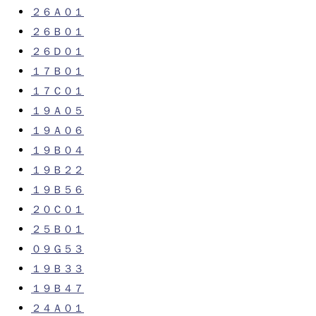
２６Ａ０１
２６Ｂ０１
２６Ｄ０１
１７Ｂ０１
１７Ｃ０１
１９Ａ０５
１９Ａ０６
１９Ｂ０４
１９Ｂ２２
１９Ｂ５６
２０Ｃ０１
２５Ｂ０１
０９Ｇ５３
１９Ｂ３３
１９Ｂ４７
２４Ａ０１