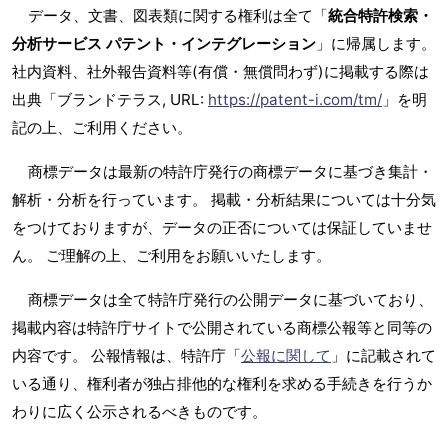
データ、文書、図表類に関する権利は全て「
統合特許検索・
分析サービス パテント・インテグレーション
」に帰属します。
社内資料、社外報告資料等(有償・無償問わず)に掲載する際は
出典「ブランドテラス, URL:
https://patent-i.com/tm/
」を明
記の上、ご利用ください。
商標データは最新の特許庁発行の商標データに基づき集計・
解析・分析を行っています。 掲載・分析結果については十分気
をつけておりますが、データの正否については保証していませ
ん。 ご理解の上、ご利用をお願いいたします。
商標データは全て特許庁発行の公開データに基づいており、
掲載内容は特許庁サイトで公開されている商標公報等と同等の
内容です。 公報情報は、特許庁「
公報に関して
」に記載されて
いる通り、権利者が独占排他的な権利を求める手続きを行うか
わりに広く公示されるべきものです。