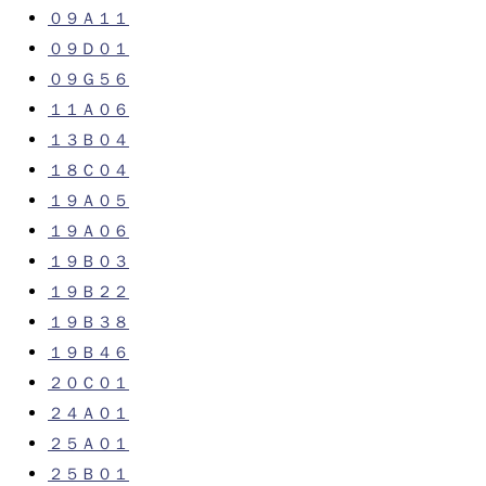
０９Ａ１１
０９Ｄ０１
０９Ｇ５６
１１Ａ０６
１３Ｂ０４
１８Ｃ０４
１９Ａ０５
１９Ａ０６
１９Ｂ０３
１９Ｂ２２
１９Ｂ３８
１９Ｂ４６
２０Ｃ０１
２４Ａ０１
２５Ａ０１
２５Ｂ０１