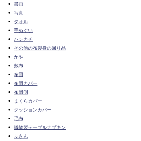
書画
写真
タオル
手ぬぐい
ハンカチ
その他の布製身の回り品
かや
敷布
布団
布団カバー
布団側
まくらカバー
クッションカバー
毛布
織物製テーブルナプキン
ふきん