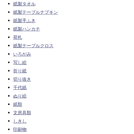
紙製タオル
紙製テーブルナプキン
紙製手ふき
紙製ハンカチ
荷札
紙製テーブルクロス
いろがみ
写し絵
折り紙
切り抜き
千代紙
ぬり絵
紙類
文房具類
しきし
印刷物