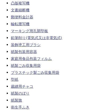
凸版複写機
文書細断機
郵便料金計器
輪転謄写機
マーキング用孔開型板
鉛筆削り(電気式又は非電気式)
装飾塗工用ブラシ
紙製包装用容器
家庭用食品包装フィルム
紙製ごみ収集用袋
プラスチック製ごみ収集用袋
型紙
裁縫用チャコ
紙製のぼり
紙製旗
衛生手ふき