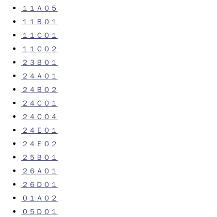
１１Ａ０５
１１Ｂ０１
１１Ｃ０１
１１Ｃ０２
２３Ｂ０１
２４Ａ０１
２４Ｂ０２
２４Ｃ０１
２４Ｃ０４
２４Ｅ０１
２４Ｅ０２
２５Ｂ０１
２６Ａ０１
２６Ｄ０１
０１Ａ０２
０５Ｄ０１