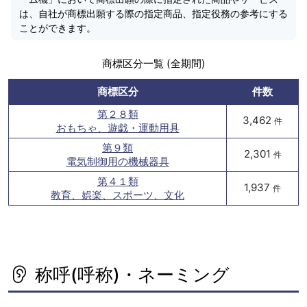
は、自社が商標出願する際の指定商品、指定役務の参考にする
ことができます。
商標区分一覧 (全期間)
商標区分
件数
第２８類
3,462
件
おもちゃ、遊戯・運動用具
第９類
2,301
件
電気制御用の機械器具
第４１類
1,937
件
教育、娯楽、スポーツ、文化
称呼(呼称)・ネーミング