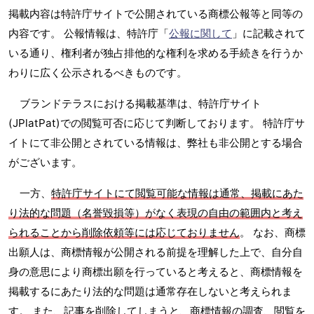
掲載内容は特許庁サイトで公開されている商標公報等と同等の
内容です。 公報情報は、特許庁「
公報に関して
」に記載されて
いる通り、権利者が独占排他的な権利を求める手続きを行うか
わりに広く公示されるべきものです。
ブランドテラスにおける掲載基準は、特許庁サイト
(JPlatPat)での閲覧可否に応じて判断しております。 特許庁サ
イトにて非公開とされている情報は、弊社も非公開とする場合
がございます。
一方、
特許庁サイトにて閲覧可能な情報は通常、掲載にあた
り法的な問題（名誉毀損等）がなく表現の自由の範囲内と考え
られることから削除依頼等には応じておりません
。 なお、商標
出願人は、商標情報が公開される前提を理解した上で、自分自
身の意思により商標出願を行っていると考えると、商標情報を
掲載するにあたり法的な問題は通常存在しないと考えられま
す。 また、記事を削除してしまうと、商標情報の調査、閲覧を