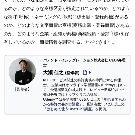
るのか、どのような商標区分が指定されているのか、どのよう
な称呼(呼称)・ネーミングの商標(商標出願・登録商標)がある
のか、どのような文字商標の商標(商標出願・登録商標)がある
のか、どのような企業・組織が商標(商標出願・登録商標)を保
有しているのか、商標情報を調査することができます。
パテント・インテグレーション株式会社 CEO/弁理
士
大瀬 佳之
(監修者)
IoT・サービス関連の特許実務を専門とする弁理
士。 企業向けオンライン学習講座のUdemyにおい
【監修者】
て、受講者数3,044人以上、レビュー数639以上の
知財分野ではトップクラスの講師。
Udemyでは受講者数1,635人以上の『
初心者でもわ
かる特許の書き方講座
』、受講者数1,842人以上の
『
はじめて使うChatGPT講座
』を提供。