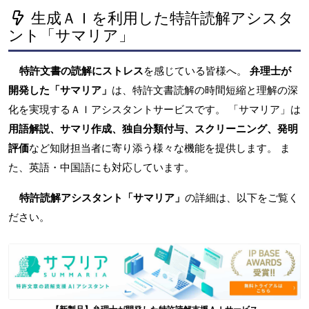
生成ＡＩを利用した特許読解アシスタ
ント「サマリア」
特許文書の読解にストレス
を感じている皆様へ。
弁理士が
開発した「サマリア」
は、特許文書読解の時間短縮と理解の深
化を実現するＡＩアシスタントサービスです。 「サマリア」は
用語解説、サマリ作成、独自分類付与、スクリーニング、発明
評価
など知財担当者に寄り添う様々な機能を提供します。 ま
た、英語・中国語にも対応しています。
特許読解アシスタント「サマリア」
の詳細は、以下をご覧く
ださい。